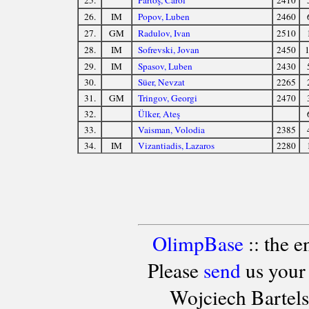
26.
IM
Popov, Luben
2460
27.
GM
Radulov, Ivan
2510
28.
IM
Sofrevski, Jovan
2450
1
29.
IM
Spasov, Luben
2430
30.
Süer, Nevzat
2265
31.
GM
Tringov, Georgi
2470
32.
Ülker, Ateş
33.
Vaisman, Volodia
2385
34.
IM
Vizantiadis, Lazaros
2280
OlimpBase
:: the 
Please
send
us your
Wojciech Bartel