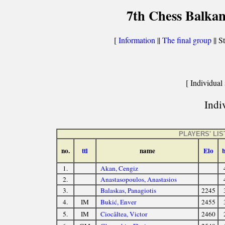
7th Chess Balkan
[
Information
||
The final group
|| St
[ Individual 
Indiv
PLAYERS' LIS
no.
ttl
name
Elo
1.
Akan, Cengiz
2.
Anastasopoulos, Anastasios
3.
Balaskas, Panagiotis
2245
4.
IM
Bukić, Enver
2455
5.
IM
Ciocâltea, Victor
2460