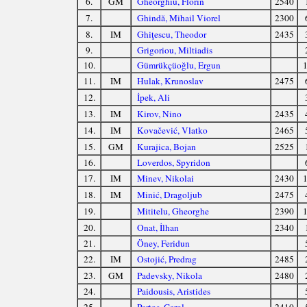
6.
GM
Gheorghiu, Florin
2540
7.
Ghindă, Mihail Viorel
2300
8.
IM
Ghiţescu, Theodor
2435
9.
Grigoriou, Miltiadis
10.
Gümrükçüoğlu, Ergun
1
11.
IM
Hulak, Krunoslav
2475
12.
İpek, Ali
13.
IM
Kirov, Nino
2435
14.
IM
Kovačević, Vlatko
2465
15.
GM
Kurajica, Bojan
2525
16.
Loverdos, Spyridon
17.
IM
Minev, Nikolai
2430
1
18.
IM
Minić, Dragoljub
2475
19.
Mititelu, Gheorghe
2390
1
20.
Onat, İlhan
2340
21.
Öney, Feridun
22.
IM
Ostojić, Predrag
2485
23.
GM
Padevsky, Nikola
2480
24.
Paidousis, Aristides
25.
Partoş, Carol
2410