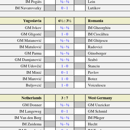
IM Pogáts
½ - ½
Lein
IM Navarovszky
0 - 1
Lutikov
Yugoslavia
6½ : 3½
Romania
GM Ivkov
½ - ½
IM Gheorghiu
GM Gligorić
1 - 0
IM Ciocâltea
GM Matanović
½ - ½
IM Ghiţescu
IM Matulović
½ - ½
Radovici
GM Parma
½ - ½
Günsberger
GM Damjanović
½ - ½
Szabó
GM Udovčić
1 - 0
Stanciu
IM Minić
0 - 1
Pavlov
IM Marović
1 - 0
Botez
Buljovcić
1 - 0
Voiculescu
Netherlands
3 : 7
West Germany
GM Donner
½ - ½
GM Unzicker
IM Langeweg
0 - 1
GM Schmid
IM Van den Berg
½ - ½
IM Pfleger
IM Zuidema
½ - ½
Hecht