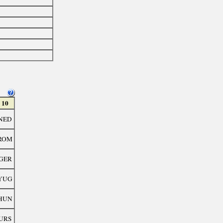
10
NED
ROM
GER
YUG
HUN
URS