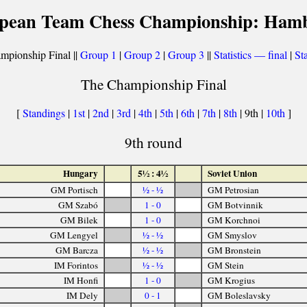
pean Team Chess Championship: Ham
mpionship Final ||
Group 1
|
Group 2
|
Group 3
||
Statistics — final
|
Sta
The Championship Final
[
Standings
|
1st
|
2nd
|
3rd
|
4th
|
5th
|
6th
|
7th
|
8th
| 9th |
10th
]
9th round
Hungary
5½ : 4½
Soviet Union
GM Portisch
½ - ½
GM Petrosian
GM Szabó
1 - 0
GM Botvinnik
GM Bilek
1 - 0
GM Korchnoi
GM Lengyel
½ - ½
GM Smyslov
GM Barcza
½ - ½
GM Bronstein
IM Forintos
½ - ½
GM Stein
IM Honfi
1 - 0
GM Krogius
IM Dely
0 - 1
GM Boleslavsky