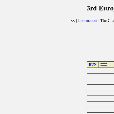
3rd Euro
[
Information
|| The Cha
<<
HUN