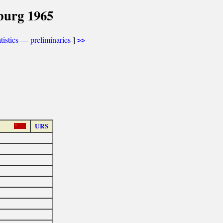
burg 1965
tistics — preliminaries
]
>>
URS