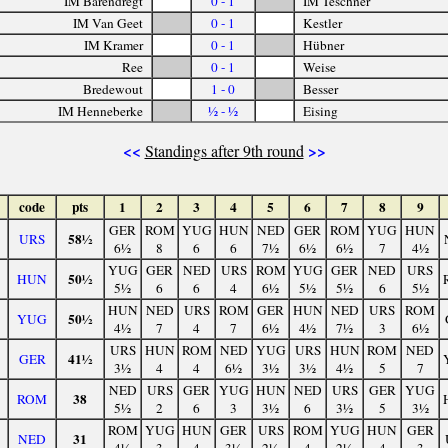
IM Barendregt
0 - 1
IM Teschner
IM Van Geet
0 - 1
Kestler
IM Kramer
0 - 1
Hübner
Ree
0 - 1
Weise
Bredewout
1 - 0
Besser
IM Henneberke
½ - ½
Eising
<<
>>
Standings after 9th round
code
pts
1
2
3
4
5
6
7
8
9
GER
ROM
YUG
HUN
NED
GER
ROM
YUG
HUN
58½
URS
6½
8
6
6
7½
6½
6½
7
4½
YUG
GER
NED
URS
ROM
YUG
GER
NED
URS
50½
HUN
5½
6
6
4
6½
5½
5½
6
5½
HUN
NED
URS
ROM
GER
HUN
NED
URS
ROM
50½
YUG
4½
7
4
7
6½
4½
7½
3
6½
URS
HUN
ROM
NED
YUG
URS
HUN
ROM
NED
41½
GER
3½
4
4
6½
3½
3½
4½
5
7
NED
URS
GER
YUG
HUN
NED
URS
GER
YUG
38
ROM
5½
2
6
3
3½
6
3½
5
3½
ROM
YUG
HUN
GER
URS
ROM
YUG
HUN
GER
31
NED
4½
3
4
3½
2½
4
2½
4
3