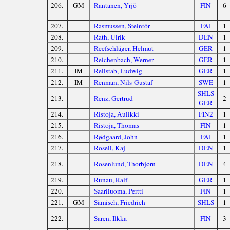
206.
GM
Rantanen, Yrjö
FIN
6
207.
Rasmussen, Steintór
FAI
1
208.
Rath, Ulrik
DEN
1
209.
Reefschläger, Helmut
GER
1
210.
Reichenbach, Werner
GER
1
211.
IM
Rellstab, Ludwig
GER
1
212.
IM
Renman, Nils-Gustaf
SWE
1
SHLS
213.
Renz, Gertrud
2
GER
214.
Ristoja, Aulikki
FIN2
1
215.
Ristoja, Thomas
FIN
1
216.
Rødgaard, John
FAI
1
217.
Rosell, Kaj
DEN
1
218.
Rosenlund, Thorbjørn
DEN
4
219.
Runau, Ralf
GER
1
220.
Saariluoma, Pertti
FIN
1
221.
GM
Sämisch, Friedrich
SHLS
1
222.
Saren, Ilkka
FIN
3