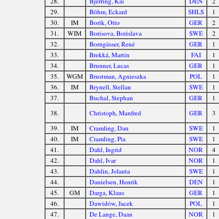
28.
Bjerring, Kai
DEN
2
29.
Böhm, Eckard
SHLS
1
30.
IM
Borik, Otto
GER
2
31.
WIM
Borisova, Borislava
SWE
2
32.
Borngässer, René
GER
1
33.
Brekká, Martin
FAI
1
34.
Brunner, Lucas
GER
1
35.
WGM
Brustman, Agnieszka
POL
1
36.
IM
Brynell, Stellan
SWE
1
37.
Buchal, Stephan
GER
1
38.
Christoph, Manfred
GER
3
39.
IM
Cramling, Dan
SWE
1
40.
IM
Cramling, Pia
SWE
1
41.
Dahl, Ingrid
NOR
4
42.
Dahl, Ivar
NOR
1
43.
Dahlin, Jolanta
SWE
1
44.
Danielsen, Henrik
DEN
1
45.
GM
Darga, Klaus
GER
1
46.
Dawidów, Jacek
POL
1
47.
De Lange, Daan
NOR
1