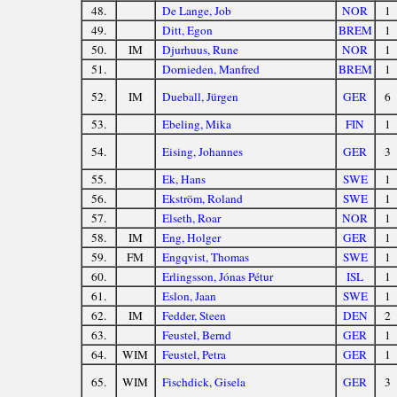
48.
De Lange, Job
NOR
1
49.
Ditt, Egon
BREM
1
50.
IM
Djurhuus, Rune
NOR
1
51.
Dornieden, Manfred
BREM
1
52.
IM
Dueball, Jürgen
GER
6
53.
Ebeling, Mika
FIN
1
54.
Eising, Johannes
GER
3
55.
Ek, Hans
SWE
1
56.
Ekström, Roland
SWE
1
57.
Elseth, Roar
NOR
1
58.
IM
Eng, Holger
GER
1
59.
FM
Engqvist, Thomas
SWE
1
60.
Erlingsson, Jónas Pétur
ISL
1
61.
Eslon, Jaan
SWE
1
62.
IM
Fedder, Steen
DEN
2
63.
Feustel, Bernd
GER
1
64.
WIM
Feustel, Petra
GER
1
65.
WIM
Fischdick, Gisela
GER
3