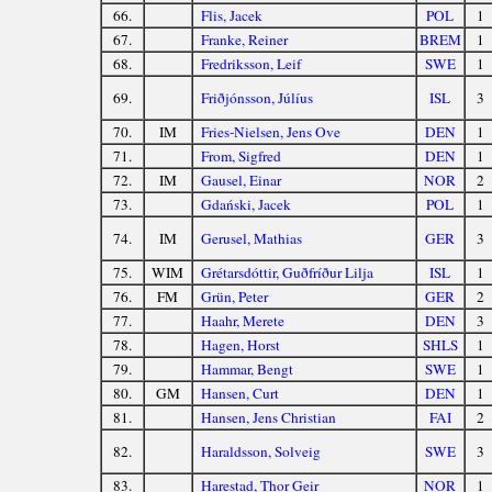
66.
Flis, Jacek
POL
1
67.
Franke, Reiner
BREM
1
68.
Fredriksson, Leif
SWE
1
69.
Friðjónsson, Júlíus
ISL
3
70.
IM
Fries-Nielsen, Jens Ove
DEN
1
71.
From, Sigfred
DEN
1
72.
IM
Gausel, Einar
NOR
2
73.
Gdański, Jacek
POL
1
74.
IM
Gerusel, Mathias
GER
3
75.
WIM
Grétarsdóttir, Guðfríður Lilja
ISL
1
76.
FM
Grün, Peter
GER
2
77.
Haahr, Merete
DEN
3
78.
Hagen, Horst
SHLS
1
79.
Hammar, Bengt
SWE
1
80.
GM
Hansen, Curt
DEN
1
81.
Hansen, Jens Christian
FAI
2
82.
Haraldsson, Solveig
SWE
3
83.
Harestad, Thor Geir
NOR
1