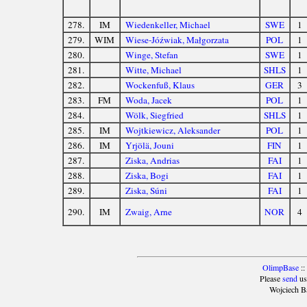
278.
IM
Wiedenkeller, Michael
SWE
1
279.
WIM
Wiese-Jóźwiak, Małgorzata
POL
1
280.
Winge, Stefan
SWE
1
281.
Witte, Michael
SHLS
1
282.
Wockenfuß, Klaus
GER
3
283.
FM
Woda, Jacek
POL
1
284.
Wölk, Siegfried
SHLS
1
285.
IM
Wojtkiewicz, Aleksander
POL
1
286.
IM
Yrjölä, Jouni
FIN
1
287.
Ziska, Andrias
FAI
1
288.
Ziska, Bogi
FAI
1
289.
Ziska, Súni
FAI
1
290.
IM
Zwaig, Arne
NOR
4
OlimpBase
::
Please
send
us
Wojciech B