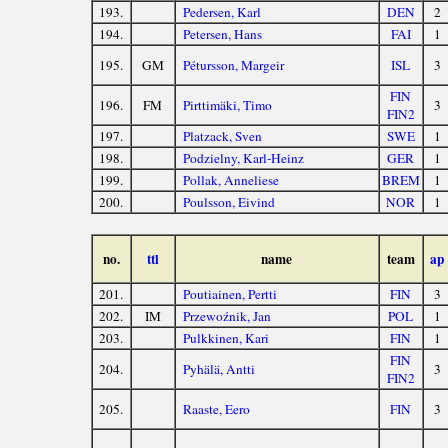
193.
Pedersen, Karl
DEN
2
194.
Petersen, Hans
FAI
1
195.
GM
Pétursson, Margeir
ISL
3
FIN
196.
FM
Pirttimäki, Timo
3
FIN2
197.
Platzack, Sven
SWE
1
198.
Podzielny, Karl-Heinz
GER
1
199.
Pollak, Anneliese
BREM
1
200.
Poulsson, Eivind
NOR
1
no.
ttl
name
team
ap
201.
Poutiainen, Pertti
FIN
3
202.
IM
Przewoźnik, Jan
POL
1
203.
Pulkkinen, Kari
FIN
1
FIN
204.
Pyhälä, Antti
3
FIN2
205.
Raaste, Eero
FIN
3