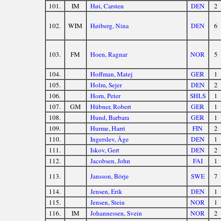
101.
IM
Høi, Carsten
DEN
2
102.
WIM
Høiberg, Nina
DEN
6
103.
FM
Hoen, Ragnar
NOR
5
104.
Hoffman, Matej
GER
1
105.
Holm, Sejer
DEN
2
106.
Horn, Peter
SHLS
1
107.
GM
Hübner, Robert
GER
1
108.
Hund, Barbara
GER
1
109.
Hurme, Harri
FIN
2
110.
Ingerslev, Åge
DEN
1
111.
Iskov, Gert
DEN
2
112.
Jacobsen, John
FAI
1
113.
Jansson, Börje
SWE
7
114.
Jensen, Erik
DEN
1
115.
Jensen, Stein
NOR
1
116.
IM
Johannessen, Svein
NOR
2