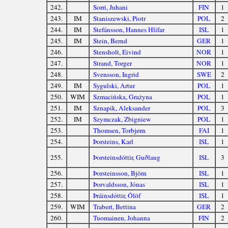
242.
Sorri, Juhani
FIN
1
243.
IM
Staniszewski, Piotr
POL
2
244.
IM
Stefánsson, Hannes Hlífar
ISL
1
245.
IM
Stein, Bernd
GER
1
246.
Stensholt, Eivind
NOR
1
247.
Strand, Torger
NOR
1
248.
Svensson, Ingrid
SWE
2
249.
IM
Sygulski, Artur
POL
1
250.
WIM
Szmacińska, Grażyna
POL
1
251.
IM
Sznapik, Aleksander
POL
3
252.
IM
Szymczak, Zbigniew
POL
1
253.
Thomsen, Torbjørn
FAI
1
254.
Þorsteins, Karl
ISL
1
255.
Þorsteinsdóttir, Guðlaug
ISL
3
256.
Þorsteinsson, Björn
ISL
1
257.
Þorvaldsson, Jónas
ISL
1
258.
Þráinsdóttir, Ólöf
ISL
1
259.
WIM
Trabert, Bettina
GER
2
260.
Tuomainen, Johanna
FIN
2