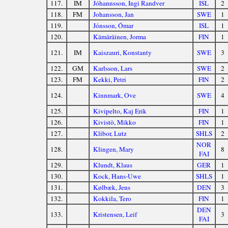
117.
IM
Jóhannsson, Ingi Randver
ISL
2
118.
FM
Johansson, Jan
SWE
1
119.
Jónsson, Ómar
ISL
1
120.
Kämäräinen, Jorma
FIN
1
121.
IM
Kaiszauri, Konstanty
SWE
3
122.
GM
Karlsson, Lars
SWE
2
123.
FM
Kekki, Petri
FIN
2
124.
Kinnmark, Ove
SWE
4
125.
Kivipelto, Kaj Erik
FIN
1
126.
Kivistö, Mikko
FIN
1
127.
Klibor, Lutz
SHLS
2
NOR
128.
Klingen, Mary
8
FAI
129.
Klundt, Klaus
GER
1
130.
Kock, Hans-Uwe
SHLS
1
131.
Kølbæk, Jens
DEN
3
132.
Kokkila, Tero
FIN
1
DEN
133.
Kristensen, Leif
3
FAI