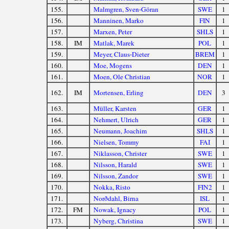
155.
Malmgren, Sven-Göran
SWE
1
156.
Manninen, Marko
FIN
1
157.
Marxen, Peter
SHLS
1
158.
IM
Matlak, Marek
POL
1
159.
Meyer, Claus-Dieter
BREM
1
160.
Moe, Mogens
DEN
1
161.
Moen, Ole Christian
NOR
1
162.
IM
Mortensen, Erling
DEN
3
163.
Müller, Karsten
GER
1
164.
Nehmert, Ulrich
GER
1
165.
Neumann, Joachim
SHLS
1
166.
Nielsen, Tommy
FAI
1
167.
Niklasson, Christer
SWE
1
168.
Nilsson, Harald
SWE
1
169.
Nilsson, Zandor
SWE
1
170.
Nokka, Risto
FIN2
1
171.
Norðdahl, Birna
ISL
1
172.
FM
Nowak, Ignacy
POL
1
173.
Nyberg, Christina
SWE
1