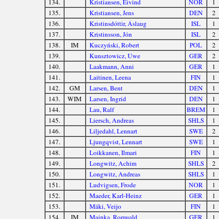
134.
Kristiansen, Eivind
NOR
1
135.
Kristiansen, Jens
DEN
2
136.
Kristinsdóttir, Áslaug
ISL
1
137.
Kristinsson, Jón
ISL
2
138.
IM
Kuczyński, Robert
POL
2
139.
Kunsztowicz, Uwe
GER
2
140.
Laakmann, Anni
GER
1
141.
Laitinen, Leena
FIN
1
142.
GM
Larsen, Bent
DEN
1
143.
WIM
Larsen, Ingrid
DEN
1
144.
Lau, Ralf
BREM
1
145.
Liersch, Andreas
SHLS
1
146.
Liljedahl, Lennart
SWE
2
147.
Ljungqvist, Lennart
SWE
1
148.
Loikkanen, Ilmari
FIN
1
149.
Longwitz, Achim
SHLS
2
150.
Longwitz, Andreas
SHLS
1
151.
Ludvigsen, Frode
NOR
1
152.
Maeder, Karl-Heinz
GER
1
153.
Mäki, Veijo
FIN
1
154.
IM
Mainka, Romuald
GER
1