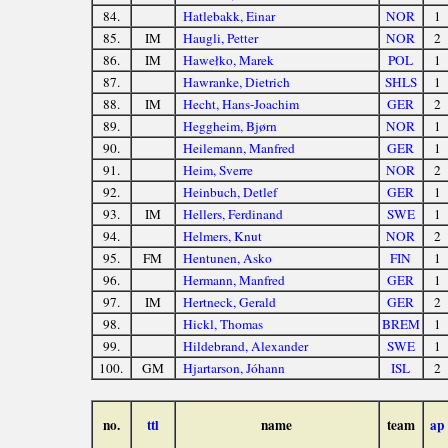
84.
Hatlebakk, Einar
NOR
1
85.
IM
Haugli, Petter
NOR
2
86.
IM
Hawełko, Marek
POL
1
87.
Hawranke, Dietrich
SHLS
1
88.
IM
Hecht, Hans-Joachim
GER
2
89.
Heggheim, Bjørn
NOR
1
90.
Heilemann, Manfred
GER
1
91.
Heim, Sverre
NOR
2
92.
Heinbuch, Detlef
GER
1
93.
IM
Hellers, Ferdinand
SWE
1
94.
Helmers, Knut
NOR
2
95.
FM
Hentunen, Asko
FIN
1
96.
Hermann, Manfred
GER
1
97.
IM
Hertneck, Gerald
GER
2
98.
Hickl, Thomas
BREM
1
99.
Hildebrand, Alexander
SWE
1
100.
GM
Hjartarson, Jóhann
ISL
2
no.
ttl
name
team
ap