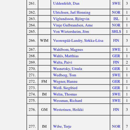
261.
Uddenfeldt, Dan
SWE
3
262.
Ulrichsen, Jarl Henning
NOR
1
263.
Víglundsson, Björgvin
ISL
1
264.
Vinje Gulbrandsen, Arne
NOR
1
265.
Von Wietersheim, Jörn
SHLS
1
266.
WIM
Vuorenpää-Landry, Sirkka-Liisa
FIN
3
267.
Wahlbom, Magnus
SWE
1
268.
Wahls, Matthias
GER
1
269.
Walta, Paivi
FIN
2
270.
Wasnetsky, Ursula
GER
1
271.
Wedberg, Tom
SWE
1
272.
FM
Wegner, Hannu
GER
1
273.
Weiß, Siegfried
GER
1
274.
IM
Welin, Thomas
SWE
1
275.
Wessman, Richard
SWE
1
276.
GM
Westerinen, Heikki
FIN
3
277.
IM
Wibe, Terje
NOR
7