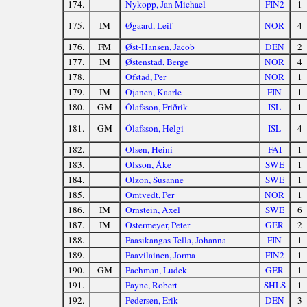
174.
Nykopp, Jan Michael
FIN2
1
175.
IM
Øgaard, Leif
NOR
4
176.
FM
Øst-Hansen, Jacob
DEN
2
177.
IM
Østenstad, Berge
NOR
4
178.
Ofstad, Per
NOR
1
179.
IM
Ojanen, Kaarle
FIN
1
180.
GM
Ólafsson, Friðrik
ISL
1
181.
GM
Ólafsson, Helgi
ISL
4
182.
Olsen, Heini
FAI
1
183.
Olsson, Åke
SWE
1
184.
Olzon, Susanne
SWE
1
185.
Omtvedt, Per
NOR
1
186.
IM
Ornstein, Axel
SWE
6
187.
IM
Ostermeyer, Peter
GER
2
188.
Paasikangas-Tella, Johanna
FIN
1
189.
Paavilainen, Jorma
FIN2
1
190.
GM
Pachman, Ludek
GER
1
191.
Payne, Robert
SHLS
1
192.
Pedersen, Erik
DEN
3