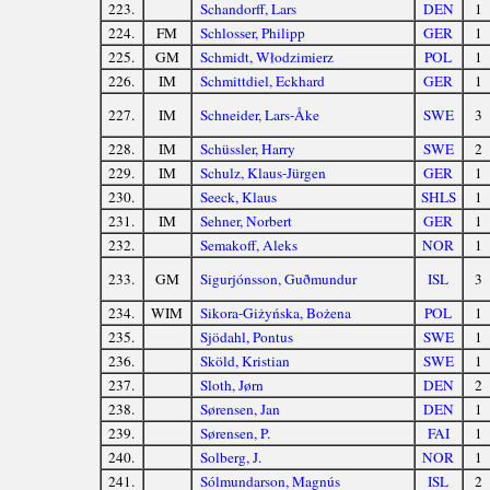
223.
Schandorff, Lars
DEN
1
224.
FM
Schlosser, Philipp
GER
1
225.
GM
Schmidt, Włodzimierz
POL
1
226.
IM
Schmittdiel, Eckhard
GER
1
227.
IM
Schneider, Lars-Åke
SWE
3
228.
IM
Schüssler, Harry
SWE
2
229.
IM
Schulz, Klaus-Jürgen
GER
1
230.
Seeck, Klaus
SHLS
1
231.
IM
Sehner, Norbert
GER
1
232.
Semakoff, Aleks
NOR
1
233.
GM
Sigurjónsson, Guðmundur
ISL
3
234.
WIM
Sikora-Giżyńska, Bożena
POL
1
235.
Sjödahl, Pontus
SWE
1
236.
Sköld, Kristian
SWE
1
237.
Sloth, Jørn
DEN
2
238.
Sørensen, Jan
DEN
1
239.
Sørensen, P.
FAI
1
240.
Solberg, J.
NOR
1
241.
Sólmundarson, Magnús
ISL
2