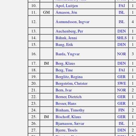
10.
Apol, Luitjen
FAI
1
11.
GM
Árnason, Jón
ISL
1
12.
Ásmundsson, Ingvar
ISL
4
13.
Auchenberg, Per
DEN
1
14.
Bähnk, Jenni
SHLS
1
15.
Bang, Erik
DEN
1
16.
Barda, Yngvar
NOR
3
17.
IM
Berg, Klaus
DEN
1
18.
Berg, Tine
FAI
1
19.
Berglitz, Regina
GER
1
20.
Bergström, Christer
SWE
1
21.
Bern, Ivar
NOR
2
22.
Berner, Dietrich
GER
1
23.
Besser, Hans
GER
1
24.
Binham, Timothy
FIN
2
25.
IM
Bischoff, Klaus
GER
1
26.
Bjarnason, Sævar
ISL
1
27.
Bjerre, Troels
DEN
2