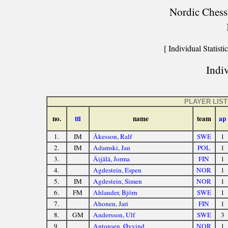
Nordic Chess 
[ Individual Statistic
Indiv
PLAYER LIST
no.
ttl
name
team
ap
1.
IM
Åkesson, Ralf
SWE
1
2.
IM
Adamski, Jan
POL
1
3.
Äijälä, Jorma
FIN
1
4.
Agdestein, Espen
NOR
1
5.
IM
Agdestein, Simen
NOR
1
6.
FM
Ahlander, Björn
SWE
1
7.
Ahonen, Jari
FIN
1
8.
GM
Andersson, Ulf
SWE
3
9.
Antonsen, Øyvind
NOR
1