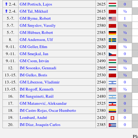
⇑
2.-4.
GM Portisch, Lajos
2625
0
⇑
2.-4.
GM Tal, Mikhail
2615
½
5.-7.
GM Byrne, Robert
2540
1
5.-7.
GM Smyslov, Vassily
2580
½
5.-7.
GM Hübner, Robert
2585
½
8.
GM Andersson, Ulf
2585
½
9.-11.
GM Geller, Efim
2620
½
9.-11.
GM Smejkal, Jan
2615
0
9.-11.
GM Csom, István
2490
½
12.
IM Sosonko, Gennadi
2505
½
13.-15.
IM Gulko, Boris
2530
½
13.-15.
GM Liberzon, Vladimir
2540
0
13.-15.
IM Rogoff, Kenneth
2480
½
16.
IM Sanguineti, Raúl
2480
0
17.
GM Matanović, Aleksandar
2525
0
18.
IM Castro Rojas, Oscar Humberto
2380
0
19.
Lombard, André
2420
0
20.
IM Díaz, Joaquín Carlos
2385
0
Pl