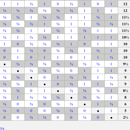
12
1
1
½
1
0
½
1
0
1
12
½
½
½
½
½
½
1
1
1
11½
½
½
1
½
½
1
1
½
1
11½
½
½
½
1
½
1
1
½
½
11½
½
½
1
1
½
1
½
1
1
10½
½
1
½
½
1
1
1
1
1
10
1
0
½
½
½
1
0
1
1
10
0
1
½
0
½
½
1
½
1
10
0
1
0
1
1
0
1
1
½
9½
●
½
½
½
½
½
½
½
1
9
½
●
½
½
½
0
1
1
1
9
½
½
●
0
1
½
½
1
½
9
½
½
1
●
0
½
1
1
½
8½
½
½
0
1
●
½
½
½
1
8
½
1
½
½
½
●
½
½
1
6
½
0
½
0
½
½
●
1
½
5
½
0
0
0
½
½
0
●
1
2½
0
0
½
½
0
0
½
0
●
 3½
.