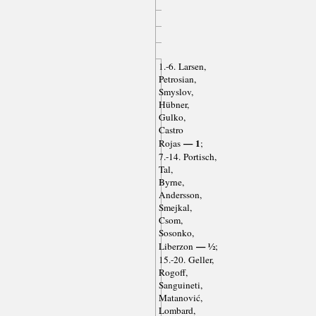
1.-6. Larsen,
Petrosian,
Smyslov,
Hübner,
Gulko,
Castro
— 1
Rojas
;
7.-14. Portisch,
Tal,
Byrne,
Andersson,
Smejkal,
Csom,
Sosonko,
— ½
Liberzon
;
15.-20. Geller,
Rogoff,
Sanguineti,
Matanović,
Lombard,