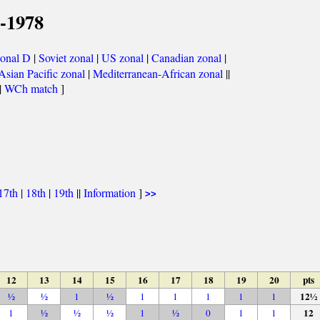
-1978
onal D
|
Soviet zonal
|
US zonal
|
Canadian zonal
|
Asian Pacific zonal
|
Mediterranean-African zonal
||
|
WCh match
]
17th
|
18th
|
19th
||
Information
]
>>
12
13
14
15
16
17
18
19
20
pts
12½
½
½
1
½
1
1
1
1
1
12
1
½
½
½
1
½
0
1
1