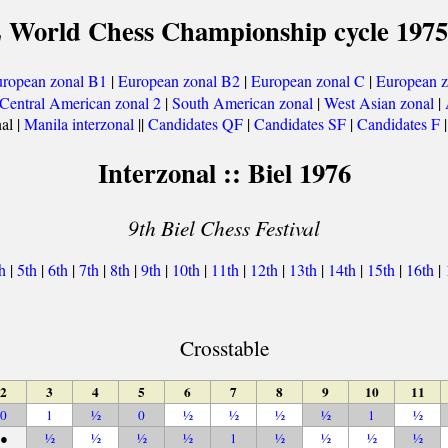
 World Chess Championship cycle 1975
ropean zonal B1
|
European zonal B2
|
European zonal C
|
European z
Central American zonal 2
|
South American zonal
|
West Asian zonal
|
nal |
Manila interzonal
||
Candidates QF
|
Candidates SF
|
Candidates F
|
Interzonal :: Biel 1976
9th Biel Chess Festival
th
|
5th
|
6th
|
7th
|
8th
|
9th
|
10th
|
11th
|
12th
|
13th
|
14th
|
15th
|
16th
|
Crosstable
2
3
4
5
6
7
8
9
10
11
0
1
½
0
½
½
½
½
1
½
●
½
½
½
½
1
½
½
½
½