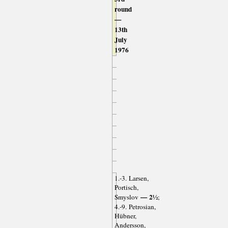
round
—
13th
July
1976
1.-3. Larsen,
Portisch,
— 2½
Smyslov
;
4.-9. Petrosian,
Hübner,
Andersson,