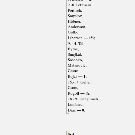
2.-8. Petrosian,
Portisch,
Smyslov,
Hübner,
Andersson,
Gulko,
— 1½
Liberzon
;
9.-14. Tal,
Byrne,
Smejkal,
Sosonko,
Matanović,
Castro
— 1
Rojas
;
15.-17. Geller,
Csom,
— ½
Rogoff
;
18.-20. Sanguineti,
Lombard,
— 0
Díaz
;
3rd