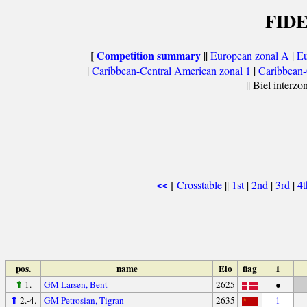
FIDE
Competition summary
[
||
European zonal A
|
Eu
|
Caribbean-Central American zonal 1
|
Caribbean-
|| Biel interzo
[
Crosstable
||
1st
|
2nd
|
3rd
|
4
<<
pos.
name
Elo
flag
1
⇑
1.
GM Larsen, Bent
2625
●
⇑
2.-4.
GM Petrosian, Tigran
2635
1