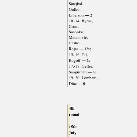
Smejkal,
Gulko,
— 2
Liberzon
;
10.-14. Byrne,
Csom,
Sosonko,
Matanović,
Castro
— 1½
Rojas
;
15.-16. Tal,
— 1
Rogoff
;
17.-18. Geller,
— ½
Sanguineti
;
19.-20. Lombard,
— 0
Díaz
;
4th
round
—
15th
July