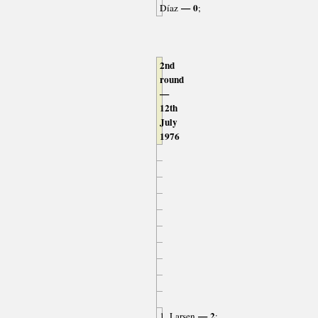
— 0
Díaz
;
2nd
round
—
12th
July
1976
— 2
1. Larsen
;