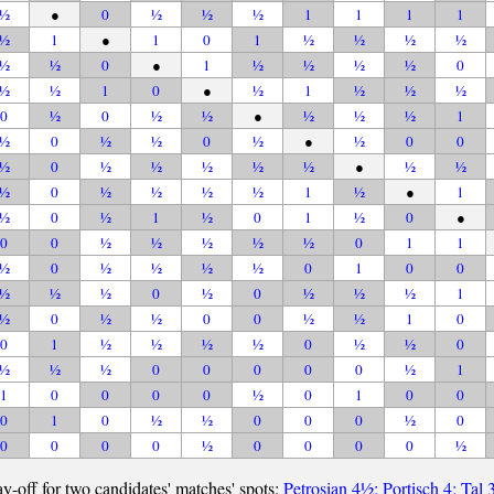
½
●
0
½
½
½
1
1
1
1
½
1
●
1
0
1
½
½
½
½
½
½
0
●
1
½
½
½
½
0
½
½
1
0
●
½
1
½
½
½
0
½
0
½
½
●
½
½
½
1
½
0
½
½
0
½
●
½
0
0
½
0
½
½
½
½
½
●
½
½
½
0
½
½
½
½
1
½
●
1
½
0
½
1
½
0
1
½
0
●
0
0
½
½
½
½
½
0
1
1
½
0
½
½
½
½
0
1
0
0
½
½
½
0
½
0
½
½
½
1
½
0
½
½
0
0
½
½
1
0
0
1
½
½
½
½
0
½
½
0
½
½
½
0
0
0
0
0
½
1
1
0
0
0
0
½
0
1
0
0
0
1
0
½
½
0
0
0
½
0
0
0
0
0
½
0
0
0
0
½
ay-off for two candidates' matches' spots:
Petrosian 4½; Portisch 4; Tal