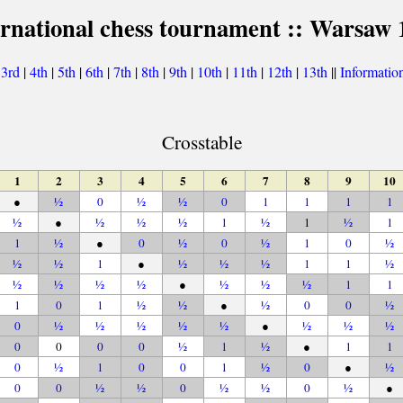
ernational chess tournament :: Warsaw 
|
3rd
|
4th
|
5th
|
6th
|
7th
|
8th
|
9th
|
10th
|
11th
|
12th
|
13th
||
Informatio
Crosstable
1
2
3
4
5
6
7
8
9
10
●
½
0
½
½
0
1
1
1
1
½
●
½
½
½
1
½
1
½
1
1
½
●
0
½
0
½
1
0
½
½
½
1
●
½
½
½
1
1
½
½
½
½
½
●
½
½
½
1
1
1
0
1
½
½
●
½
0
0
½
0
½
½
½
½
½
●
½
½
½
0
0
0
0
½
1
½
●
1
1
0
½
1
0
0
1
½
0
●
½
0
0
½
½
0
½
½
0
½
●