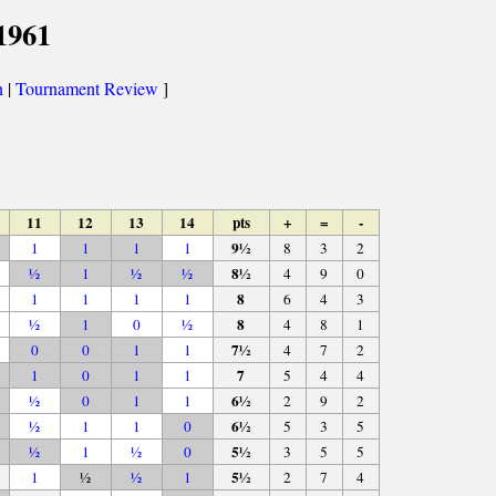
1961
n
|
Tournament Review
]
11
12
13
14
pts
+
=
-
9½
1
1
1
1
8
3
2
8½
½
1
½
½
4
9
0
8
1
1
1
1
6
4
3
8
½
1
0
½
4
8
1
7½
0
0
1
1
4
7
2
7
1
0
1
1
5
4
4
6½
½
0
1
1
2
9
2
6½
½
1
1
0
5
3
5
5½
½
1
½
0
3
5
5
5½
1
½
½
1
2
7
4