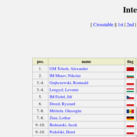
Int
[
Crosstable
||
1st
|
2nd
pos.
name
flag
1.
GM Tolush, Alexander
2.
IM Minev, Nikolai
3.-4.
Grąbczewski, Romuald
3.-4.
Lengyel, Levente
5.
IM Fichtl, Jiří
6.
Drozd, Ryszard
7.-8.
Mititelu, Gheorghe
7.-8.
Zinn, Lothar
9.-10.
Bednarski, Jacek
9.-10.
Podolski, Horst