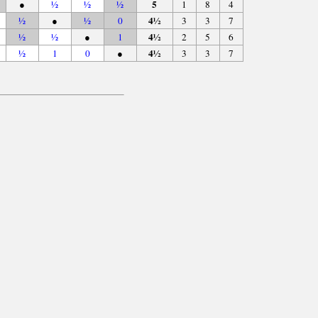
5
●
½
½
½
1
8
4
4½
½
●
½
0
3
3
7
4½
½
½
●
1
2
5
6
4½
½
1
0
●
3
3
7