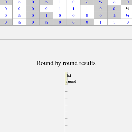
0
½
0
½
1
0
½
½
½
0
0
0
0
0
1
1
1
0
0
½
0
½
0
1
0
0
0
0
½
½
0
½
0
½
0
0
0
1
1
0
Round by round results
1st
round