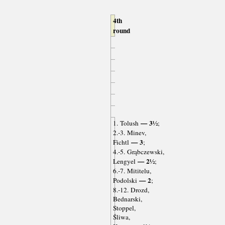
4th
round
— 3½
1. Tolush
;
2.-3. Minev,
— 3
Fichtl
;
4.-5. Grąbczewski,
— 2½
Lengyel
;
6.-7. Mititelu,
— 2
Podolski
;
8.-12. Drozd,
Bednarski,
Stoppel,
Śliwa,