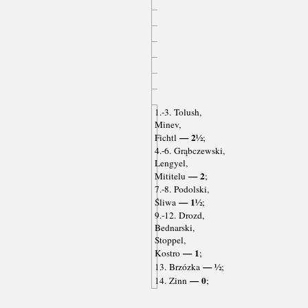
1.-3. Tolush,
Minev,
— 2½
Fichtl
;
4.-6. Grąbczewski,
Lengyel,
— 2
Mititelu
;
7.-8. Podolski,
— 1½
Śliwa
;
9.-12. Drozd,
Bednarski,
Stoppel,
— 1
Kostro
;
— ½
13. Brzózka
;
— 0
14. Zinn
;