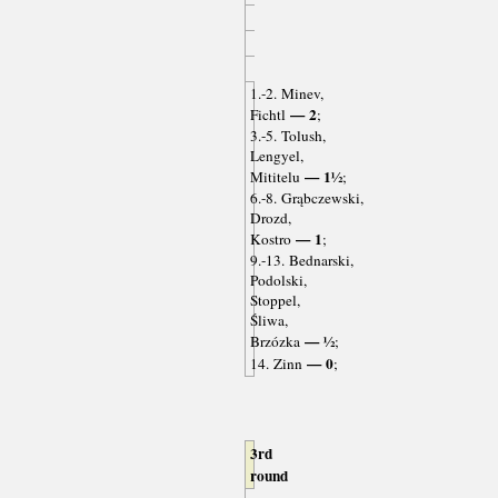
1.-2. Minev,
— 2
Fichtl
;
3.-5. Tolush,
Lengyel,
— 1½
Mititelu
;
6.-8. Grąbczewski,
Drozd,
— 1
Kostro
;
9.-13. Bednarski,
Podolski,
Stoppel,
Śliwa,
— ½
Brzózka
;
— 0
14. Zinn
;
3rd
round