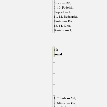
— 2½
Śliwa
;
9.-10. Podolski,
— 2
Stoppel
;
11.-12. Bednarski,
— 1½
Kostro
;
13.-14. Zinn,
— 1
Brzózka
;
6th
round
— 5½
1. Tolush
;
— 4½
2. Minev
;