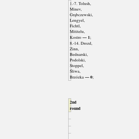
1.-7. Tolush,
Minev,
Grąbczewski,
Lengyel,
Fichtl,
Mititelu,
— 1
Kostro
;
8.-14. Drozd,
Zinn,
Bednarski,
Podolski,
Stoppel,
Śliwa,
— 0
Brzózka
;
2nd
round