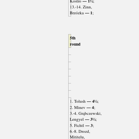
— 1½
Kostro
;
13.-14. Zinn,
— 1
Brzózka
;
5th
round
— 4½
1. Tolush
;
— 4
2. Minev
;
3.-4. Grąbczewski,
— 3½
Lengyel
;
— 3
5. Fichtl
;
6.-8. Drozd,
Mititelu,