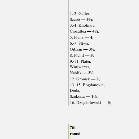
1.-2. Geller,
— 5½
Szabó
;
3.-4. Kholmov,
— 4½
Ciocâltea
;
— 4
5. Franz
;
6.-7. Śliwa,
— 3½
Orbaan
;
— 3
8. Fichtl
;
9.-11. Plater,
Winiwarter,
— 2½
Nahlik
;
— 2
12. Gromek
;
13.-15. Bogdanović,
Doda,
— 1½
Szukszta
;
— 0
16. Dzięciołowski
;
7th
round