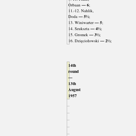
— 6
Orbaan
;
11.-12. Nahlik,
— 5½
Doda
;
— 5
13. Winiwarter
;
— 4½
14. Szukszta
;
— 3½
15. Gromek
;
— 2½
16. Dzięciołowski
;
14th
round
—
13th
August
1957