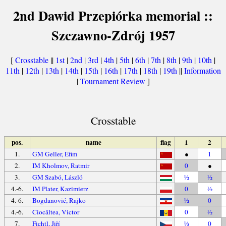
2nd Dawid Przepiórka memorial ::
Szczawno-Zdrój 1957
[
Crosstable
||
1st
|
2nd
|
3rd
|
4th
|
5th
|
6th
|
7th
|
8th
|
9th
|
10th
|
11th
|
12th
|
13th
|
14th
|
15th
|
16th
|
17th
|
18th
|
19th
||
Information
|
Tournament Review
]
Crosstable
pos.
name
flag
1
2
1.
GM Geller, Efim
●
1
2.
IM Kholmov, Ratmir
0
●
3.
GM Szabó, László
½
½
4.-6.
IM Plater, Kazimierz
0
½
4.-6.
Bogdanović, Rajko
½
0
4.-6.
Ciocâltea, Victor
0
½
7.
Fichtl, Jiří
½
0