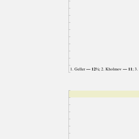
— 12½
— 11
1. Geller
; 2. Kholmov
; 3