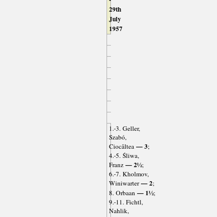
29th
July
1957
1.-3. Geller,
Szabó,
— 3
Ciocâltea
;
4.-5. Śliwa,
— 2½
Franz
;
6.-7. Kholmov,
— 2
Winiwarter
;
— 1½
8. Orbaan
;
9.-11. Fichtl,
Nahlik,