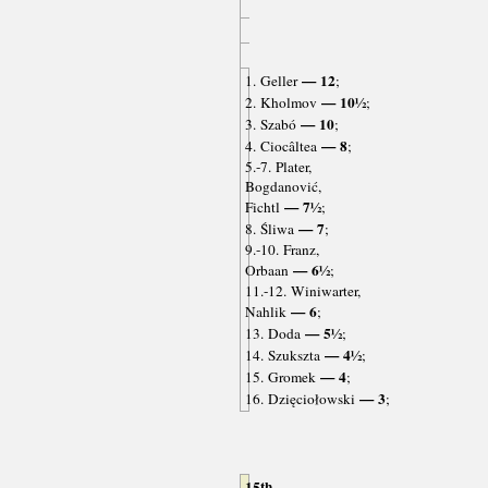
— 12
1. Geller
;
— 10½
2. Kholmov
;
— 10
3. Szabó
;
— 8
4. Ciocâltea
;
5.-7. Plater,
Bogdanović,
— 7½
Fichtl
;
— 7
8. Śliwa
;
9.-10. Franz,
— 6½
Orbaan
;
11.-12. Winiwarter,
— 6
Nahlik
;
— 5½
13. Doda
;
— 4½
14. Szukszta
;
— 4
15. Gromek
;
— 3
16. Dzięciołowski
;
15th