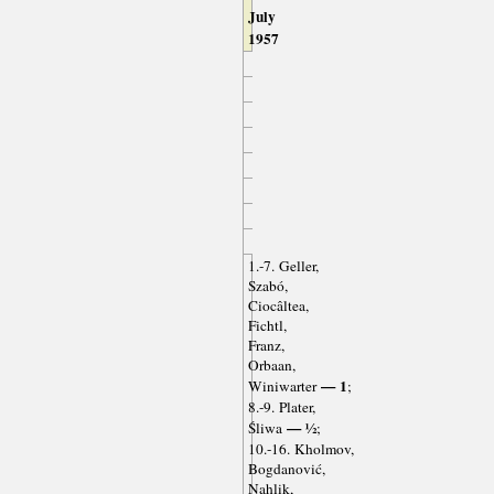
July
1957
1.-7. Geller,
Szabó,
Ciocâltea,
Fichtl,
Franz,
Orbaan,
— 1
Winiwarter
;
8.-9. Plater,
— ½
Śliwa
;
10.-16. Kholmov,
Bogdanović,
Nahlik,