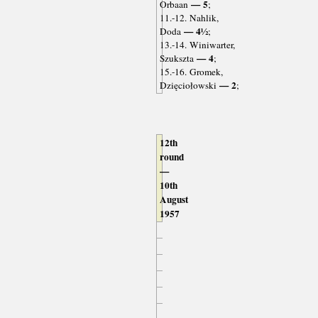
— 5
Orbaan
;
11.-12. Nahlik,
— 4½
Doda
;
13.-14. Winiwarter,
— 4
Szukszta
;
15.-16. Gromek,
— 2
Dzięciołowski
;
12th
round
—
10th
August
1957