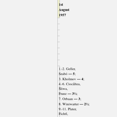
1st
August
1957
1.-2. Geller,
— 5
Szabó
;
— 4
3. Kholmov
;
4.-6. Ciocâltea,
Śliwa,
— 3½
Franz
;
— 3
7. Orbaan
;
— 2½
8. Winiwarter
;
9.-11. Plater,
Fichtl,