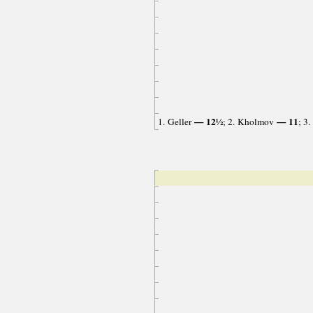
— 12½
— 11
1. Geller
; 2. Kholmov
; 3