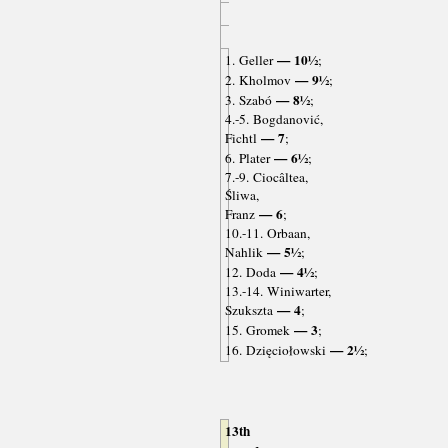
— 10½
1. Geller
;
— 9½
2. Kholmov
;
— 8½
3. Szabó
;
4.-5. Bogdanović,
— 7
Fichtl
;
— 6½
6. Plater
;
7.-9. Ciocâltea,
Śliwa,
— 6
Franz
;
10.-11. Orbaan,
— 5½
Nahlik
;
— 4½
12. Doda
;
13.-14. Winiwarter,
— 4
Szukszta
;
— 3
15. Gromek
;
— 2½
16. Dzięciołowski
;
13th