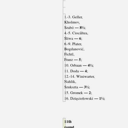
1.-3. Geller,
Kholmov,
— 8½
Szabó
;
4.-5. Ciocâltea,
— 6
Śliwa
;
6.-9. Plater,
Bogdanović,
Fichtl,
— 5
Franz
;
— 4½
10. Orbaan
;
— 4
11. Doda
;
12.-14. Winiwarter,
Nahlik,
— 3½
Szukszta
;
— 2
15. Gromek
;
— 1½
16. Dzięciołowski
;
11th
round