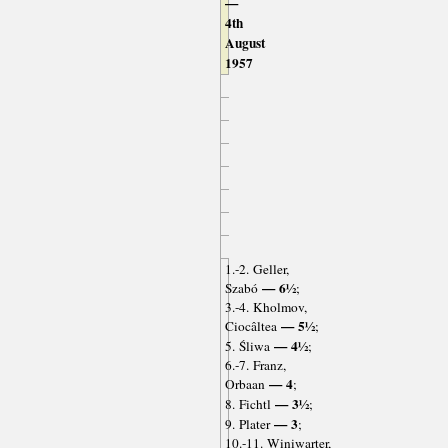
—
4th
August
1957
1.-2. Geller,
— 6½
Szabó
;
3.-4. Kholmov,
— 5½
Ciocâltea
;
— 4½
5. Śliwa
;
6.-7. Franz,
— 4
Orbaan
;
— 3½
8. Fichtl
;
— 3
9. Plater
;
10.-11. Winiwarter,