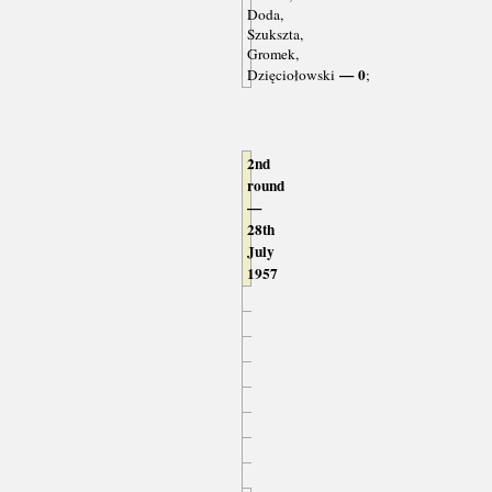
Doda,
Szukszta,
Gromek,
— 0
Dzięciołowski
;
2nd
round
—
28th
July
1957