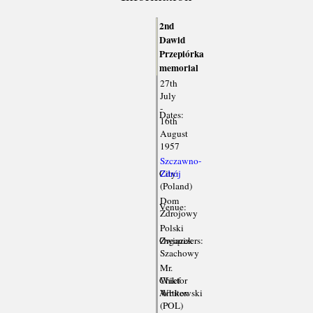
2nd
Dawid
Przepiórka
memorial
27th
July
-
Dates:
16th
August
1957
Szczawno-
City:
Zdrój
(Poland)
Dom
Venue:
Zdrojowy
Polski
Organizers:
Związek
Szachowy
Mr.
Chief
Wiktor
Arbiter:
Witkowski
(POL)