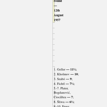
round
—
12th
August
1957
— 11½
1. Geller
;
— 10
2. Kholmov
;
— 9
3. Szabó
;
— 7½
4. Fichtl
;
5.-7. Plater,
Bogdanović,
— 7
Ciocâltea
;
— 6½
8. Śliwa
;
9.-10. Franz,