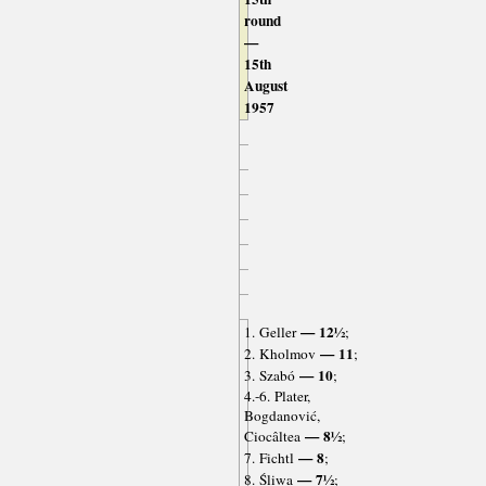
round
—
15th
August
1957
— 12½
1. Geller
;
— 11
2. Kholmov
;
— 10
3. Szabó
;
4.-6. Plater,
Bogdanović,
— 8½
Ciocâltea
;
— 8
7. Fichtl
;
— 7½
8. Śliwa
;