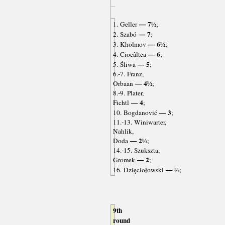
— 7½
1. Geller
;
— 7
2. Szabó
;
— 6½
3. Kholmov
;
— 6
4. Ciocâltea
;
— 5
5. Śliwa
;
6.-7. Franz,
— 4½
Orbaan
;
8.-9. Plater,
— 4
Fichtl
;
— 3
10. Bogdanović
;
11.-13. Winiwarter,
Nahlik,
— 2½
Doda
;
14.-15. Szukszta,
— 2
Gromek
;
— ½
16. Dzięciołowski
;
9th
round