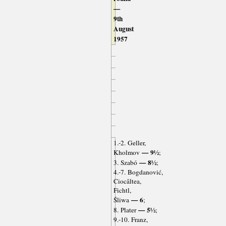
—
9th
August
1957
1.-2. Geller,
— 9½
Kholmov
;
— 8½
3. Szabó
;
4.-7. Bogdanović,
Ciocâltea,
Fichtl,
— 6
Śliwa
;
— 5½
8. Plater
;
9.-10. Franz,