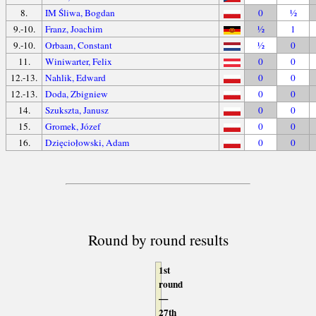
8.
IM Śliwa, Bogdan
0
½
9.-10.
Franz, Joachim
½
1
9.-10.
Orbaan, Constant
½
0
11.
Winiwarter, Felix
0
0
12.-13.
Nahlik, Edward
0
0
12.-13.
Doda, Zbigniew
0
0
14.
Szukszta, Janusz
0
0
15.
Gromek, Józef
0
0
16.
Dzięciołowski, Adam
0
0
Round by round results
1st
round
—
27th