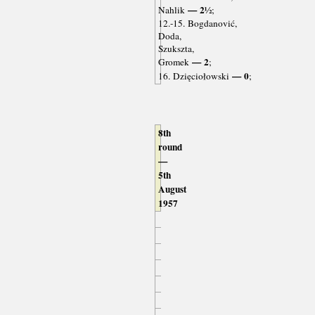
— 2½
Nahlik
;
12.-15. Bogdanović,
Doda,
Szukszta,
— 2
Gromek
;
— 0
16. Dzięciołowski
;
8th
round
—
5th
August
1957