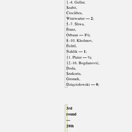
1.-4. Geller,
Szabó,
Ciocâltea,
— 2
Winiwarter
;
5.-7. Śliwa,
Franz,
— 1½
Orbaan
;
8.-10. Kholmov,
Fichtl,
— 1
Nahlik
;
— ½
11. Plater
;
12.-16. Bogdanović,
Doda,
Szukszta,
Gromek,
— 0
Dzięciołowski
;
3rd
round
—
28th
-