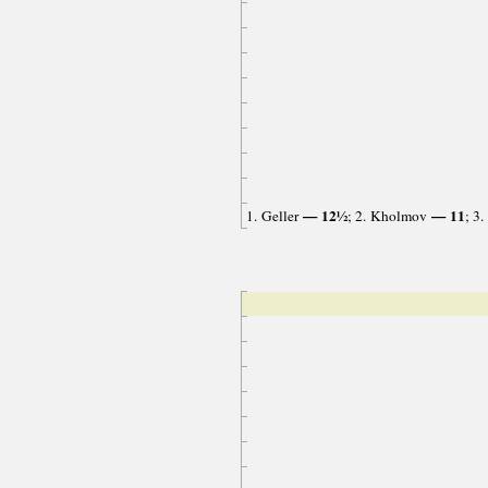
— 12½
— 11
1. Geller
; 2. Kholmov
; 3