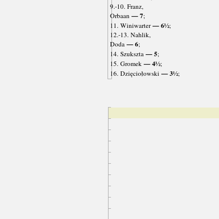
9.-10. Franz,
— 7
Orbaan
;
— 6½
11. Winiwarter
;
12.-13. Nahlik,
— 6
Doda
;
— 5
14. Szukszta
;
— 4½
15. Gromek
;
— 3½
16. Dzięciołowski
;