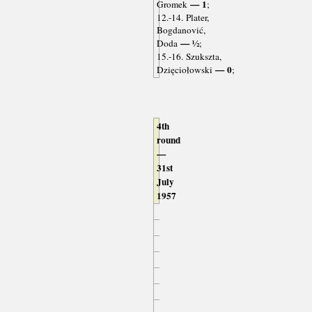
— 1
Gromek
;
12.-14. Plater,
Bogdanović,
— ½
Doda
;
15.-16. Szukszta,
— 0
Dzięciołowski
;
4th
round
—
31st
July
1957