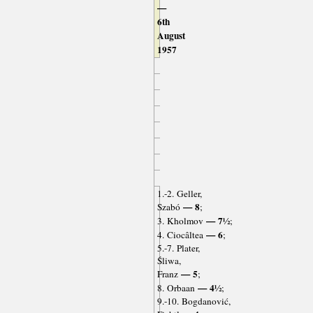
—
6th
August
1957
1.-2. Geller,
— 8
Szabó
;
— 7½
3. Kholmov
;
— 6
4. Ciocâltea
;
5.-7. Plater,
Śliwa,
— 5
Franz
;
— 4½
8. Orbaan
;
9.-10. Bogdanović,