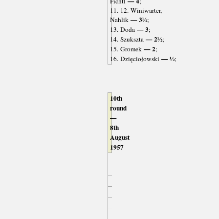
— 4
Fichtl
;
11.-12. Winiwarter,
— 3½
Nahlik
;
— 3
13. Doda
;
— 2½
14. Szukszta
;
— 2
15. Gromek
;
— ½
16. Dzięciołowski
;
10th
round
—
8th
August
1957