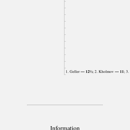
— 12½
— 11
1. Geller
; 2. Kholmov
; 3
Information