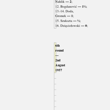
— 2
Nahlik
;
— 1½
12. Bogdanović
;
13.-14. Doda,
— 1
Gromek
;
— ½
15. Szukszta
;
— 0
16. Dzięciołowski
;
6th
round
—
2nd
August
1957