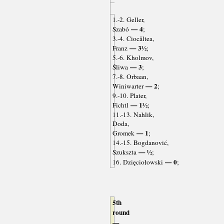
1.-2. Geller,
— 4
Szabó
;
3.-4. Ciocâltea,
— 3½
Franz
;
5.-6. Kholmov,
— 3
Śliwa
;
7.-8. Orbaan,
— 2
Winiwarter
;
9.-10. Plater,
— 1½
Fichtl
;
11.-13. Nahlik,
Doda,
— 1
Gromek
;
14.-15. Bogdanović,
— ½
Szukszta
;
— 0
16. Dzięciołowski
;
5th
round
—