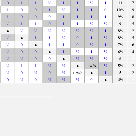
11
0
1
1
½
1
1
½
1
7
10½
1
0
0
1
½
1
1
0
9
9½
1
0
0
0
1
1
1
1
8
9
½
1
1
0
1
1
½
½
5
8½
●
½
½
½
½
½
½
1
2
8½
½
●
1
1
½
0
1
½
5
7½
½
0
●
1
1
0
½
1
6
6½
½
0
0
●
1
½
1
½
4
6
½
½
0
0
●
½
½
½
1
5½
½
1
1
½
½
●
- w/o
½
2
5
½
0
½
0
½
+ w/o
●
1
2
4½
0
½
0
½
½
½
0
●
1