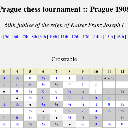
Prague chess tournament :: Prague 190
60th jubilee of the reign of Kaiser Franz Joseph I
th
|
5th
|
6th
|
7th
|
8th
|
9th
|
10th
|
11th
|
12th
|
13th
|
14th
|
15th
|
16th
|
Crosstable
3
4
5
6
7
8
9
10
11
12
0
½
0
½
1
1
1
1
+ w/o
1
½
½
½
½
½
0
1
½
1
1
●
0
½
0
0
½
½
1
1
½
1
●
½
0
1
½
1
0
½
1
½
½
●
½
½
½
½
½
0
½
1
1
½
●
0
½
½
0
½
½
1
0
½
1
●
½
½
0
1
½
½
½
½
½
½
●
½
0
½
0