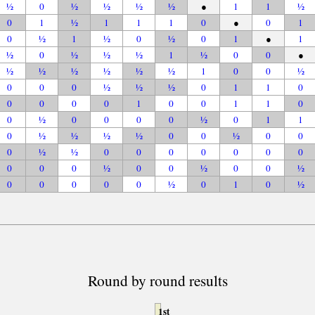
½
0
½
½
½
½
●
1
1
½
0
1
½
1
1
1
0
●
0
1
0
½
1
½
0
½
0
1
●
1
½
0
½
½
½
1
½
0
0
●
½
½
½
½
½
½
1
0
0
½
0
0
0
½
½
½
0
1
1
0
0
0
0
0
1
0
0
1
1
0
0
½
0
0
0
0
½
0
1
1
0
½
½
½
½
0
0
½
0
0
0
½
½
0
0
0
0
0
0
0
0
0
0
½
0
0
½
0
0
½
0
0
0
0
0
½
0
1
0
½
Round by round results
1st