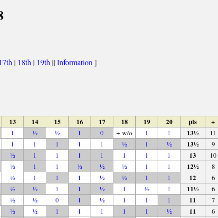
8
17th
|
18th
|
19th
||
Information
]
13
14
15
16
17
18
19
20
pts
+
13½
1
½
½
1
0
+ w/o
1
1
11
13½
1
1
1
1
1
½
1
½
9
13
½
1
1
1
1
1
1
1
10
12½
½
1
1
½
½
½
1
1
8
12
½
1
1
1
½
½
1
1
6
11½
½
½
1
1
½
1
½
1
6
11
½
½
0
1
½
1
1
1
7
11
½
½
1
1
1
1
1
½
6