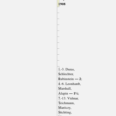
1908
1.-3. Duras,
Schlechter,
— 2
Rubinstein
;
4.-6. Leonhardt,
Marshall,
— 1½
Alapin
;
7.-13. Vidmar,
Teichmann,
Maróczy,
Süchting,