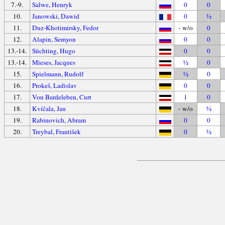
7.-9.
Salwe, Henryk
0
0
10.
Janowski, Dawid
0
½
11.
Duz-Khotimirsky, Fedor
- w/o
0
12.
Alapin, Semyon
0
0
13.-14.
Süchting, Hugo
0
0
13.-14.
Mieses, Jacques
½
0
15.
Spielmann, Rudolf
½
0
16.
Prokeš, Ladislav
0
0
17.
Von Bardeleben, Curt
1
0
18.
Kvíčala, Jan
- w/o
½
19.
Rabinovich, Abram
0
0
20.
Treybal, František
0
½