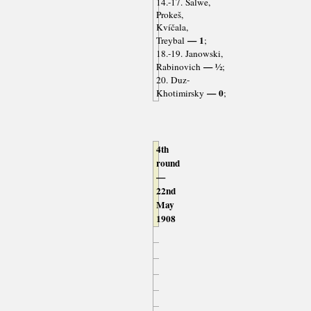
14.-17. Salwe,
Prokeš,
Kvíčala,
— 1
Treybal
;
18.-19. Janowski,
— ½
Rabinovich
;
20. Duz-
— 0
Khotimirsky
;
4th
round
—
22nd
May
1908