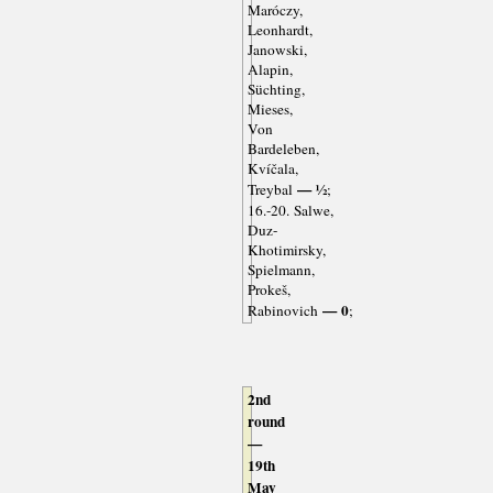
Maróczy,
Leonhardt,
Janowski,
Alapin,
Süchting,
Mieses,
Von
Bardeleben,
Kvíčala,
— ½
Treybal
;
16.-20. Salwe,
Duz-
Khotimirsky,
Spielmann,
Prokeš,
— 0
Rabinovich
;
2nd
round
—
19th
May