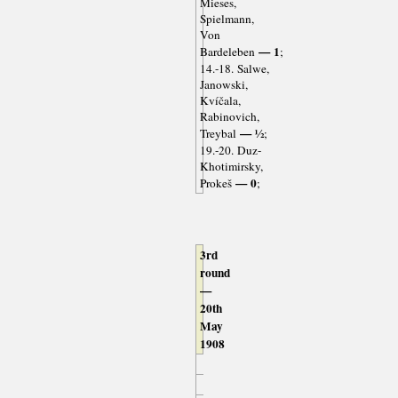
Mieses,
Spielmann,
Von
— 1
Bardeleben
;
14.-18. Salwe,
Janowski,
Kvíčala,
Rabinovich,
— ½
Treybal
;
19.-20. Duz-
Khotimirsky,
— 0
Prokeš
;
3rd
round
—
20th
May
1908