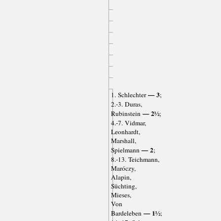
— 3
1. Schlechter
;
2.-3. Duras,
— 2½
Rubinstein
;
4.-7. Vidmar,
Leonhardt,
Marshall,
— 2
Spielmann
;
8.-13. Teichmann,
Maróczy,
Alapin,
Süchting,
Mieses,
Von
— 1½
Bardeleben
;