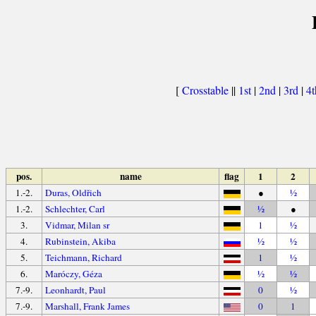
[
Crosstable
||
1st
|
2nd
|
3rd
|
4
pos.
name
flag
1
2
1.-2.
Duras, Oldřich
●
½
1.-2.
Schlechter, Carl
½
●
3.
Vidmar, Milan sr
1
½
4.
Rubinstein, Akiba
½
½
5.
Teichmann, Richard
1
½
6.
Maróczy, Géza
½
½
7.-9.
Leonhardt, Paul
0
½
7.-9.
Marshall, Frank James
0
1