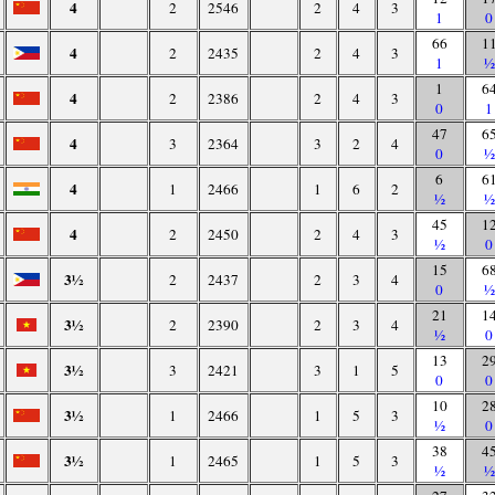
4
2
2546
2
4
3
1
0
66
1
4
2
2435
2
4
3
1
½
1
6
4
2
2386
2
4
3
0
1
47
6
4
3
2364
3
2
4
0
½
6
6
4
1
2466
1
6
2
½
½
45
1
4
2
2450
2
4
3
½
0
15
6
3½
2
2437
2
3
4
0
½
21
1
3½
2
2390
2
3
4
½
0
13
2
3½
3
2421
3
1
5
0
0
10
2
3½
1
2466
1
5
3
½
0
38
4
3½
1
2465
1
5
3
½
½