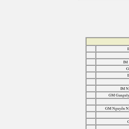
IM 
G
IM N
GM Ganguly,
GM Nguyễn Ng