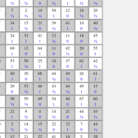
½
½
0
½
1
½
½
8
7
2
14
50
12
24
20
½
½
½
1
0
½
½
7
34
15
21
39
41
10
40
1
½
0
½
1
0
½
8
24
33
41
12
11
18
45
1
1
1
½
0
0
½
69
12
64
11
42
20
55
1
0
1
0
½
0
1
0
53
56
25
10
37
62
42
1
½
1
0
0
1
½
2
40
30
68
44
49
26
61
1
0
1
½
½
0
1
8
29
53
46
43
44
49
15
0
½
1
½
½
1
0
4
58
59
49
54
40
67
60
½
½
0
1
0
1
1
5
22
9
4
14
21
44
43
1
½
0
½
0
½
½
0
2
14
15
22
32
7
44
½
½
½
0
1
0
½
0
15
21
22
41
14
5
58