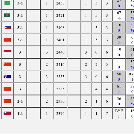
27
3
3½
1
2458
1
5
3
0
½
67
5
3½
1
2421
1
5
3
½
½
16
3
3½
1
2408
1
5
3
0
½
39
6
3½
1
2401
1
5
3
½
0
19
5
3
3
2440
3
0
6
0
0
11
5
3
2
2416
2
2
5
0
½
50
BY
3
3
2335
3
0
6
0
1
61
3
3
1
2385
1
4
4
½
0
36
5
2½
2
2330
2
1
6
0
½
BYE
1
1½
1
2376
1
1
7
1
0