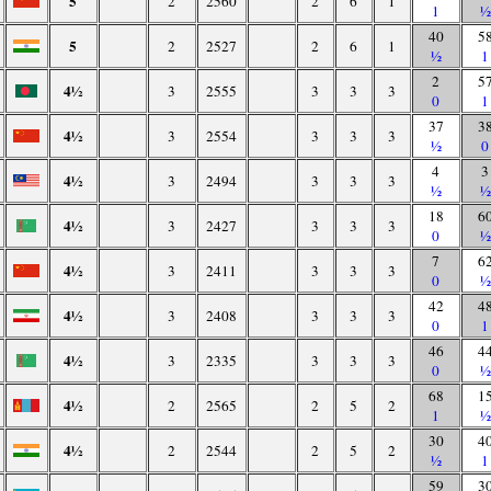
5
2
2560
2
6
1
1
½
40
5
5
2
2527
2
6
1
½
1
2
5
4½
3
2555
3
3
3
0
1
37
3
4½
3
2554
3
3
3
½
0
4
3
4½
3
2494
3
3
3
½
½
18
6
4½
3
2427
3
3
3
0
½
7
6
4½
3
2411
3
3
3
0
½
42
4
4½
3
2408
3
3
3
0
1
46
4
4½
3
2335
3
3
3
0
½
68
1
4½
2
2565
2
5
2
1
½
30
4
4½
2
2544
2
5
2
½
1
59
3