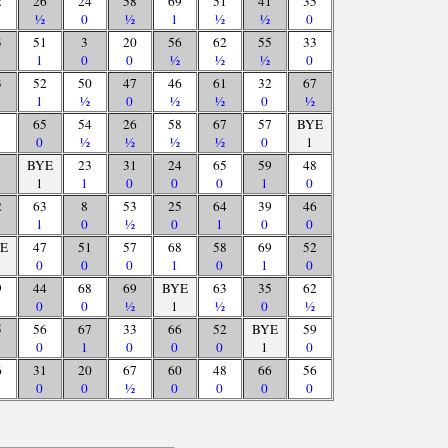
2
26
24
58
69
51
41
35
½
0
½
1
½
½
0
3
51
3
20
56
62
55
33
1
0
0
½
½
½
0
3
52
50
47
46
61
32
67
1
½
0
½
½
0
½
65
54
26
58
67
57
BYE
0
½
½
½
½
0
1
1
BYE
23
31
24
65
59
48
1
1
0
0
0
1
0
2
63
8
53
25
64
39
46
1
0
½
0
1
0
0
E
47
51
57
68
58
69
52
0
0
0
1
0
1
0
9
44
68
69
BYE
63
35
62
0
0
½
1
½
0
½
5
56
67
33
66
52
BYE
59
0
1
0
0
0
1
0
6
31
20
67
60
48
66
56
0
0
½
0
0
0
0