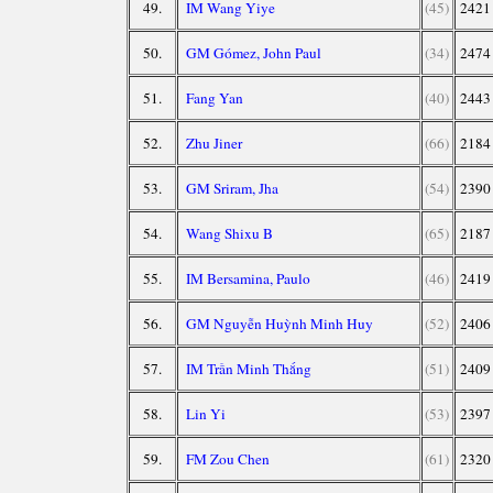
49.
IM Wang Yiye
(45)
2421
50.
GM Gómez, John Paul
(34)
2474
51.
Fang Yan
(40)
2443
52.
Zhu Jiner
(66)
2184
53.
GM Sriram, Jha
(54)
2390
54.
Wang Shixu B
(65)
2187
55.
IM Bersamina, Paulo
(46)
2419
56.
GM Nguyễn Huỳnh Minh Huy
(52)
2406
57.
IM Trần Minh Thắng
(51)
2409
58.
Lin Yi
(53)
2397
59.
FM Zou Chen
(61)
2320