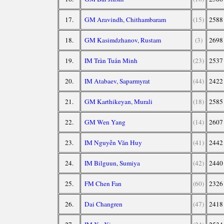
17.
GM Aravindh, Chithambaram
(15)
2588
18.
GM Kasimdzhanov, Rustam
(3)
2698
19.
IM Trần Tuấn Minh
(23)
2537
20.
IM Atabaev, Saparmyrat
(44)
2422
21.
GM Karthikeyan, Murali
(18)
2585
22.
GM Wen Yang
(14)
2607
23.
IM Nguyễn Văn Huy
(41)
2442
24.
IM Bilguun, Sumiya
(42)
2440
25.
FM Chen Fan
(60)
2326
26.
Dai Changren
(47)
2418