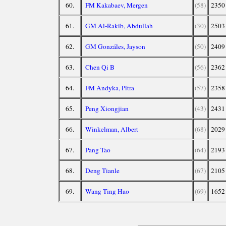
60.
FM Kakabaev, Mergen
(58)
2350
61.
GM Al-Rakib, Abdullah
(30)
2503
62.
GM Gonzáles, Jayson
(50)
2409
63.
Chen Qi B
(56)
2362
64.
FM Andyka, Pitra
(57)
2358
65.
Peng Xiongjian
(43)
2431
66.
Winkelman, Albert
(68)
2029
67.
Pang Tao
(64)
2193
68.
Deng Tianle
(67)
2105
69.
Wang Ting Hao
(69)
1652