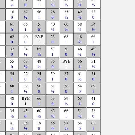
½
0
1
½
½
0
½
1
10
62
56
28
25
42
23
0
½
1
0
½
½
0
4
61
66
5
40
60
58
54
0
1
0
½
½
½
½
5
62
40
BYE
23
68
48
66
0
0
1
0
1
½
1
1
32
34
65
57
5
46
49
0
½
½
1
0
½
½
2
55
63
48
35
BYE
56
51
0
½
½
0
1
1
½
8
54
22
24
59
27
61
31
1
0
½
1
0
½
0
4
68
32
50
61
26
54
69
1
½
0
½
0
0
1
9
48
BYE
66
53
59
63
41
0
1
1
0
½
1
0
8
35
45
60
63
66
51
38
½
0
½
½
1
½
0
5
41
35
19
55
57
64
68
½
½
0
0
½
0
1