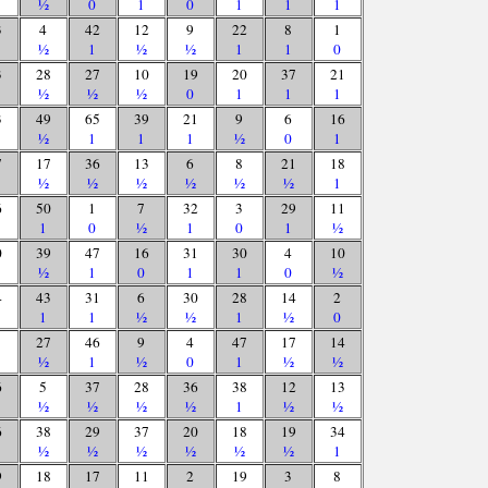
½
0
1
0
1
1
1
3
4
42
12
9
22
8
1
½
1
½
½
1
1
0
3
28
27
10
19
20
37
21
½
½
½
0
1
1
1
3
49
65
39
21
9
6
16
½
1
1
1
½
0
1
7
17
36
13
6
8
21
18
½
½
½
½
½
½
1
6
50
1
7
32
3
29
11
1
0
½
1
0
1
½
0
39
47
16
31
30
4
10
½
1
0
1
1
0
½
4
43
31
6
30
28
14
2
1
1
½
½
1
½
0
27
46
9
4
47
17
14
½
1
½
0
1
½
½
6
5
37
28
36
38
12
13
½
½
½
½
1
½
½
6
38
29
37
20
18
19
34
½
½
½
½
½
½
1
9
18
17
11
2
19
3
8