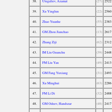
38.
Utegaliev, Azamat
(27)
2522
39.
Xu Yinglun
(22)
2560
40.
Zhao Yuanhe
(55)
2383
41.
GM Zhou Jianchao
(13)
2617
42.
Zhang Ziji
(62)
2312
43.
IM Liu Guanchu
(39)
2448
44.
FM Liu Yan
(49)
2413
45.
GM Fang Yuxiang
(31)
2493
46.
Xu Minghui
(63)
2286
47.
FM Li Di
(32)
2488
48.
GM Odeev, Handszar
(48)
2417