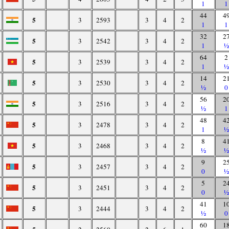
1
1
44
4
5
3
2593
3
4
2
1
1
32
2
5
3
2542
3
4
2
1
½
64
2
5
3
2539
3
4
2
1
½
14
2
5
3
2530
3
4
2
½
0
56
2
5
3
2516
3
4
2
½
1
48
4
5
3
2478
3
4
2
1
½
8
4
5
3
2468
3
4
2
½
½
9
2
5
3
2457
3
4
2
0
½
5
2
5
3
2451
3
4
2
0
½
41
1
5
3
2444
3
4
2
½
0
60
1