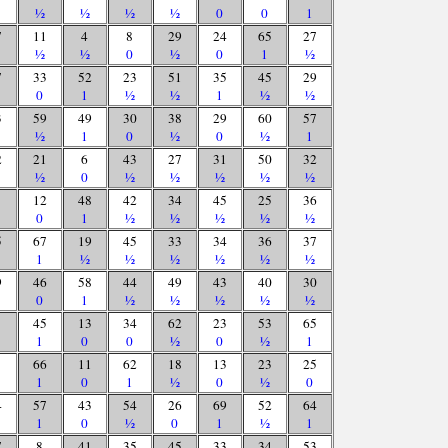
½
½
½
½
0
0
1
7
11
4
8
29
24
65
27
½
½
0
½
0
1
½
7
33
52
23
51
35
45
29
0
1
½
½
1
½
½
3
59
49
30
38
29
60
57
½
1
0
½
0
½
1
2
21
6
43
27
31
50
32
½
0
½
½
½
½
½
12
48
42
34
45
25
36
0
1
½
½
½
½
½
5
67
19
45
33
34
36
37
1
½
½
½
½
½
½
9
46
58
44
49
43
40
30
0
1
½
½
½
½
½
45
13
34
62
23
53
65
1
0
0
½
0
½
1
66
11
62
18
13
23
25
1
0
1
½
0
½
0
4
57
43
54
26
69
52
64
1
0
½
0
1
½
1
7
8
41
35
45
33
34
53