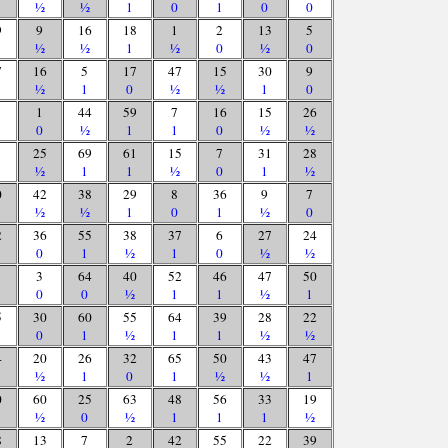
½
½
1
0
1
0
0
9
9
16
18
1
2
13
5
½
½
1
½
0
½
0
7
16
5
17
47
15
30
9
½
1
0
½
½
1
0
1
44
59
7
16
15
26
0
½
1
1
0
½
½
1
25
69
61
15
7
31
28
½
1
1
½
0
1
½
0
42
38
29
8
36
9
7
½
½
1
0
1
½
0
2
36
55
38
37
6
27
24
0
1
½
1
0
½
½
1
3
64
40
52
46
47
50
0
0
½
1
1
½
1
5
30
60
55
64
39
28
22
0
1
½
1
1
½
½
4
20
26
32
65
50
43
47
½
1
0
1
½
½
1
0
60
25
63
48
56
33
19
½
0
½
1
1
1
½
8
13
7
2
42
55
22
39