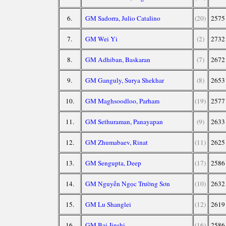
6.
GM Sadorra, Julio Catalino
(20)
2575
7.
GM Wei Yi
(2)
2732
8.
GM Adhiban, Baskaran
(7)
2672
9.
GM Ganguly, Surya Shekhar
(8)
2653
10.
GM Maghsoodloo, Parham
(19)
2577
11.
GM Sethuraman, Panayapan
(9)
2633
12.
GM Zhumabaev, Rinat
(11)
2625
13.
GM Sengupta, Deep
(17)
2586
14.
GM Nguyễn Ngọc Trường Sơn
(10)
2632
15.
GM Lu Shanglei
(12)
2619
16.
GM Bai Jinshi
(16)
2586