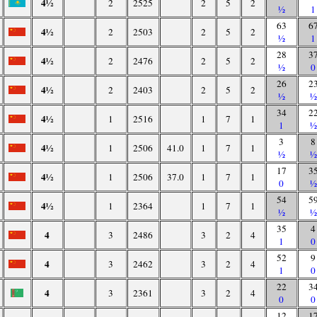
4½
2
2525
2
5
2
½
1
63
6
4½
2
2503
2
5
2
½
1
28
3
4½
2
2476
2
5
2
½
0
26
2
4½
2
2403
2
5
2
½
½
34
2
4½
1
2516
1
7
1
1
½
3
8
4½
1
2506
41.0
1
7
1
½
½
17
3
4½
1
2506
37.0
1
7
1
0
½
54
5
4½
1
2364
1
7
1
½
½
35
4
4
3
2486
3
2
4
1
0
52
9
4
3
2462
3
2
4
1
0
22
3
4
3
2361
3
2
4
0
0
12
1