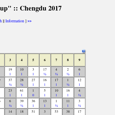
Cup" :: Chengdu 2017
th
||
Information
]
>>
3
4
5
6
7
8
9
19
10
3
17
4
2
6
1
1
1
½
½
½
1
9
37
28
27
16
17
1
12
½
½
1
1
1
½
1
1
23
61
1
5
10
16
4
1
1
0
1
1
1
½
6
6
39
36
13
1
11
3
½
½
1
1
½
1
½
14
18
51
3
53
38
17