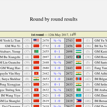
Round by round results
00
1st round
— 12th May 2017, 14
IM Yeoh Li Tian
(35)
2470
½ - ½
2743
(1)
GM Yu Y
GM Wei Yi
(2)
2732
1 - 0
2456
(36)
IM Xu Y
Atabaev, Yusup
(37)
2455
0 - 1
2698
(3)
GM Kasi
M Bu Xiangzhi
(4)
2697
1 - 0
2452
(38)
GM Hoss
IM Liu Guanchu
(39)
2448
½ - ½
2687
(5)
GM Santo
GM Wang Hao
(6)
2680
1 - 0
2443
(40)
Fang Ya
guyễn Văn Huy
(41)
2442
½ - ½
2672
(7)
GM Adhib
 Surya Shekhar
(8)
2653
1 - 0
2440
(42)
IM Bilgu
Peng Xiongjian
(43)
2431
0 - 1
2633
(9)
GM Sethu
ọc Trường Sơn
(10)
2632
½ - ½
2422
(44)
IM Ataba
IM Wang Yiye
(45)
2421
1 - 0
2625
(11)
GM Zhum
GM Lu Shanglei
(12)
2619
1 - 0
2419
(46)
IM Bersa
Dai Changren
(47)
2418
½ - ½
2617
(13)
GM Zhou