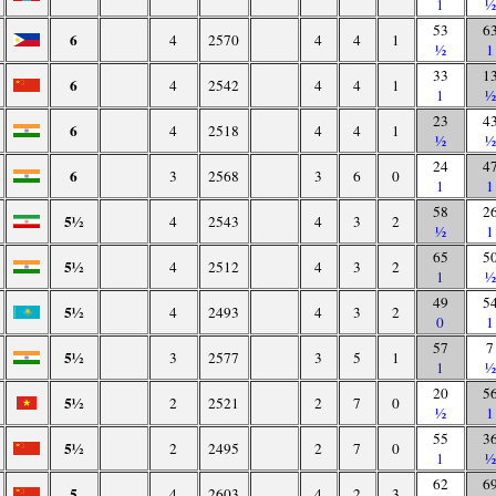
1
½
53
6
6
4
2570
4
4
1
½
1
33
1
6
4
2542
4
4
1
1
½
23
4
6
4
2518
4
4
1
½
½
24
4
6
3
2568
3
6
0
1
1
58
2
5½
4
2543
4
3
2
½
1
65
5
5½
4
2512
4
3
2
1
½
49
5
5½
4
2493
4
3
2
0
1
57
7
5½
3
2577
3
5
1
1
½
20
5
5½
2
2521
2
7
0
½
1
55
3
5½
2
2495
2
7
0
1
½
62
6
5
4
2603
4
2
3