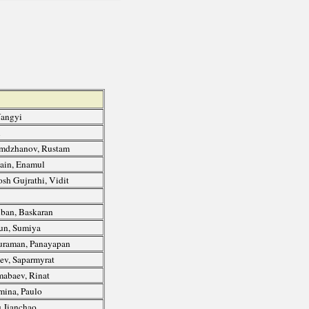
angyi
i
mdzhanov, Rustam
ain, Enamul
sh Gujrathi, Vidit
n
an, Baskaran
un, Sumiya
raman, Panayapan
ev, Saparmyrat
abaev, Rinat
mina, Paulo
 Jianchao