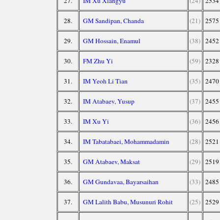
27.
IM Xu Xiangyu
(24)
2534
28.
GM Sandipan, Chanda
(21)
2575
29.
GM Hossain, Enamul
(38)
2452
30.
FM Zhu Yi
(59)
2328
31.
IM Yeoh Li Tian
(35)
2470
32.
IM Atabaev, Yusup
(37)
2455
33.
IM Xu Yi
(36)
2456
34.
IM Tabatabaei, Mohammadamin
(28)
2521
35.
GM Atabaev, Maksat
(29)
2519
36.
GM Gundavaa, Bayarsaihan
(33)
2485
37.
GM Lalith Babu, Musunuri Rohit
(25)
2529