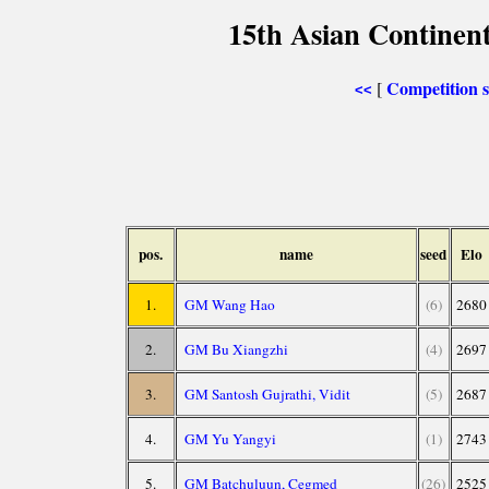
15th Asian Continen
Competition
[
<<
pos.
name
seed
Elo
1.
GM Wang Hao
(6)
2680
2.
GM Bu Xiangzhi
(4)
2697
3.
GM Santosh Gujrathi, Vidit
(5)
2687
4.
GM Yu Yangyi
(1)
2743
5.
GM Batchuluun, Cegmed
(26)
2525