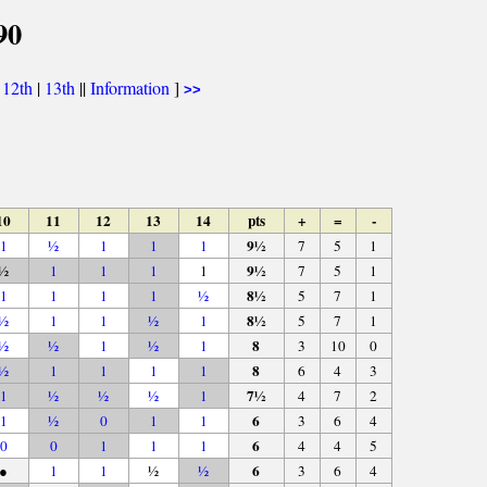
90
|
12th
|
13th
||
Information
]
>>
10
11
12
13
14
pts
+
=
-
9½
1
½
1
1
1
7
5
1
9½
½
1
1
1
1
7
5
1
8½
1
1
1
1
½
5
7
1
8½
½
1
1
½
1
5
7
1
8
½
½
1
½
1
3
10
0
8
½
1
1
1
1
6
4
3
7½
1
½
½
½
1
4
7
2
6
1
½
0
1
1
3
6
4
6
0
0
1
1
1
4
4
5
6
●
1
1
½
½
3
6
4