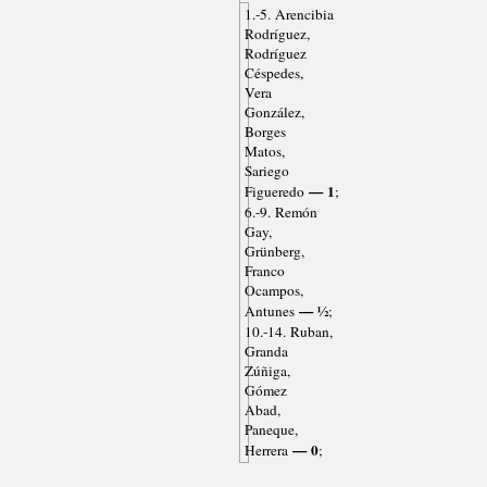
1.-5. Arencibia
Rodríguez,
Rodríguez
Céspedes,
Vera
González,
Borges
Matos,
Sariego
— 1
Figueredo
;
6.-9. Remón
Gay,
Grünberg,
Franco
Ocampos,
— ½
Antunes
;
10.-14. Ruban,
Granda
Zúñiga,
Gómez
Abad,
Paneque,
— 0
Herrera
;