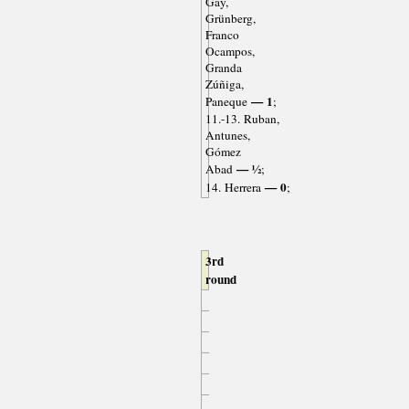
Gay,
Grünberg,
Franco
Ocampos,
Granda
Zúñiga,
— 1
Paneque
;
11.-13. Ruban,
Antunes,
Gómez
— ½
Abad
;
— 0
14. Herrera
;
3rd
round