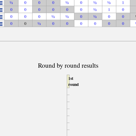
½
0
0
0
½
0
½
½
1
0
0
0
0
0
0
½
1
0
0
0
0
½
½
0
½
0
0
0
0
½
0
0
0
0
0
0
Round by round results
1st
round