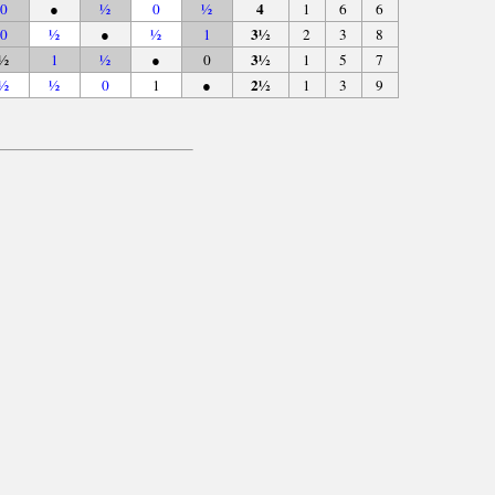
4
0
●
½
0
½
1
6
6
3½
0
½
●
½
1
2
3
8
3½
½
1
½
●
0
1
5
7
2½
½
½
0
1
●
1
3
9