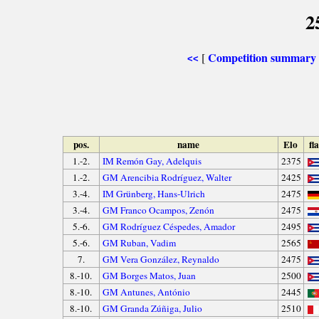
2
Competition summary
[
<<
pos.
name
Elo
fl
1.-2.
IM Remón Gay, Adelquis
2375
1.-2.
GM Arencibia Rodríguez, Walter
2425
3.-4.
IM Grünberg, Hans-Ulrich
2475
3.-4.
GM Franco Ocampos, Zenón
2475
5.-6.
GM Rodríguez Céspedes, Amador
2495
5.-6.
GM Ruban, Vadim
2565
7.
GM Vera González, Reynaldo
2475
8.-10.
GM Borges Matos, Juan
2500
8.-10.
GM Antunes, António
2445
8.-10.
GM Granda Zúñiga, Julio
2510