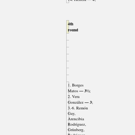
4th
round
1. Borges
— 3½
Matos
;
2. Vera
— 3
González
;
3.-6. Remón
Gay,
Arencibia
Rodríguez,
Grünberg,