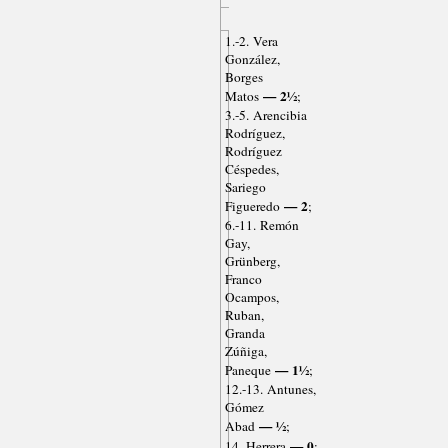
1.-2. Vera
González,
Borges
— 2½
Matos
;
3.-5. Arencibia
Rodríguez,
Rodríguez
Céspedes,
Sariego
— 2
Figueredo
;
6.-11. Remón
Gay,
Grünberg,
Franco
Ocampos,
Ruban,
Granda
Zúñiga,
— 1½
Paneque
;
12.-13. Antunes,
Gómez
— ½
Abad
;
— 0
14. Herrera
;