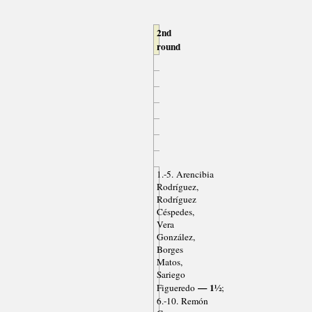
2nd
round
1.-5. Arencibia
Rodríguez,
Rodríguez
Céspedes,
Vera
González,
Borges
Matos,
Sariego
— 1½
Figueredo
;
6.-10. Remón