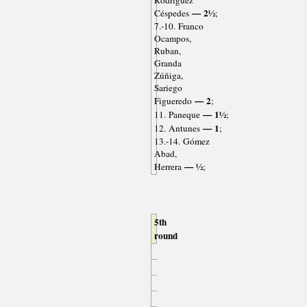
Rodríguez
— 2½
Céspedes
;
7.-10. Franco
Ocampos,
Ruban,
Granda
Zúñiga,
Sariego
— 2
Figueredo
;
— 1½
11. Paneque
;
— 1
12. Antunes
;
13.-14. Gómez
Abad,
— ½
Herrera
;
5th
round