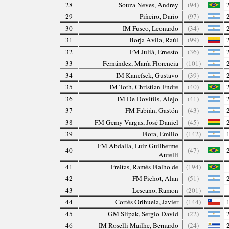
28
Souza Neves, Andrey
(94)
29
Piñeiro, Dario
(97)
30
IM Fusco, Leonardo
(34)
31
Borja Ávila, Raúl
(99)
32
FM Juliá, Ernesto
(36)
33
Fernández, María Florencia
(101)
34
IM Kanefsck, Gustavo
(39)
35
IM Toth, Christian Endre
(40)
36
IM De Dovitiis, Alejo
(41)
37
FM Fabián, Gastón
(43)
38
FM Gemy Vargas, José Daniel
(45)
39
Fiora, Emilio
(142)
FM Abdalla, Luiz Guilherme
40
(47)
Aurelli
41
Freitas, Ramés Fialho de
(194)
42
FM Pichot, Alan
(51)
43
Lescano, Ramon
(201)
44
Cortés Orihuela, Javier
(144)
45
GM Slipak, Sergio David
(22)
46
IM Roselli Mailhe, Bernardo
(24)