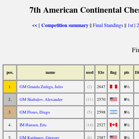
7th American Continental Ches
Competition summary
[
||
Final Standings
||
1st
|
<<
Fi
pos.
name
seed
Elo
flag
pts
Di
8½
1.
GM Granda Zuñiga, Julio
(2)
2647
8½
2.
GM Shabalov, Alexander
(11)
2570
8½
3.
GM Flores, Diego
(5)
2598
8½
4.
IM Hansen, Eric
(14)
2527
8½
5.
GM Kaidanov, Gregory
(6)
2587