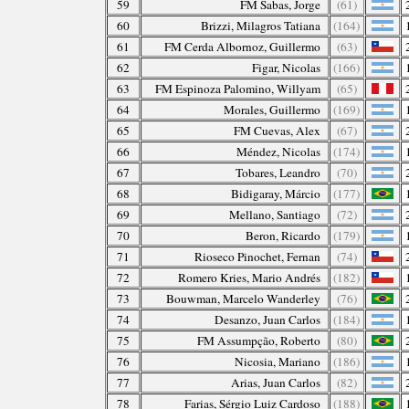
59
FM Sabas, Jorge
(61)
60
Brizzi, Milagros Tatiana
(164)
61
FM Cerda Albornoz, Guillermo
(63)
62
Figar, Nicolas
(166)
63
FM Espinoza Palomino, Willyam
(65)
64
Morales, Guillermo
(169)
65
FM Cuevas, Alex
(67)
66
Méndez, Nicolas
(174)
67
Tobares, Leandro
(70)
68
Bidigaray, Márcio
(177)
69
Mellano, Santiago
(72)
70
Beron, Ricardo
(179)
71
Rioseco Pinochet, Fernan
(74)
72
Romero Kries, Mario Andrés
(182)
73
Bouwman, Marcelo Wanderley
(76)
74
Desanzo, Juan Carlos
(184)
75
FM Assumpção, Roberto
(80)
76
Nicosia, Mariano
(186)
77
Arias, Juan Carlos
(82)
78
Farias, Sérgio Luiz Cardoso
(188)