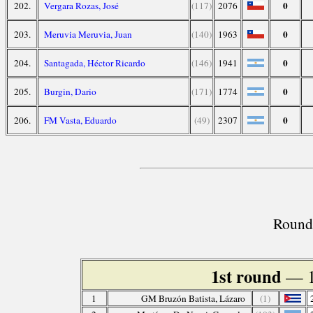
0
202.
Vergara Rozas, José
(117)
2076
0
203.
Meruvia Meruvia, Juan
(140)
1963
0
204.
Santagada, Héctor Ricardo
(146)
1941
0
205.
Burgin, Dario
(171)
1774
0
206.
FM Vasta, Eduardo
(49)
2307
Round 
1st round
— 1
1
GM Bruzón Batista, Lázaro
(1)