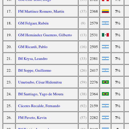
7½
17.
FM Martínez Romero, Martín
(37)
2368
7½
18.
GM Felgaer, Rubén
(9)
2579
7½
19.
GM Hernández Guerrero, Gilberto
(13)
2531
7½
20.
GM Ricardi, Pablo
(16)
2505
7½
21.
IM Krysa, Leandro
(33)
2381
7½
22.
IM Soppe, Guillermo
(26)
2417
7½
23.
Umetsubo, César Hidemitsu
(59)
2276
7½
24.
IM Santiago, Yago de Moura
(38)
2364
7½
25.
Cáceres Recalde, Fernando
(92)
2159
7½
26.
FM Paveto, Kevin
(57)
2282