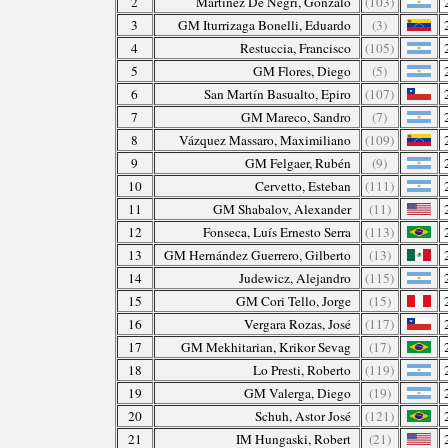
2
Martínez De Negri, Gonzalo
(103)
3
GM Iturrizaga Bonelli, Eduardo
(3)
4
Restuccia, Francisco
(105)
5
GM Flores, Diego
(5)
6
San Martín Basualto, Epiro
(107)
7
GM Mareco, Sandro
(7)
8
Vázquez Massaro, Maximiliano
(109)
9
GM Felgaer, Rubén
(9)
10
Cervetto, Esteban
(111)
11
GM Shabalov, Alexander
(11)
12
Fonseca, Luís Ernesto Serra
(113)
13
GM Hernández Guerrero, Gilberto
(13)
14
Judewicz, Alejandro
(115)
15
GM Cori Tello, Jorge
(15)
16
Vergara Rozas, José
(117)
17
GM Mekhitarian, Krikor Sevag
(17)
18
Lo Presti, Roberto
(119)
19
GM Valerga, Diego
(19)
20
Schuh, Astor José
(121)
21
IM Hungaski, Robert
(21)