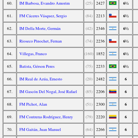
6½
60.
IM Barbosa, Evandro Amorim
(25)
2427
6½
61.
FM Cáceres Vásquez, Sergio
(84)
2213
6½
62.
IM Della Morte, Germán
(42)
2346
6½
63.
Rioseco Pinochet, Fernan
(74)
2236
6½
64.
Villegas, Franco
(160)
1852
6½
65.
Batista, Gérson Peres
(75)
2233
6
66.
IM Real de Azúa, Ernesto
(20)
2482
6
67.
IM Gascón Del Nogal, José Rafael
(85)
2206
6
68.
FM Pichot, Alan
(51)
2300
6
69.
FM Contreras Rodríguez, Henry
(79)
2220
6
70.
FM Gaitán, Juan Manuel
(64)
2266