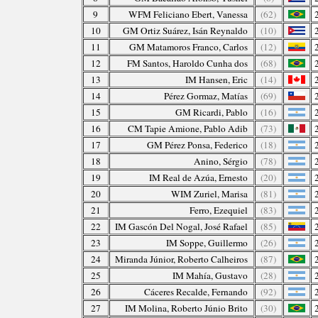
9
WFM Feliciano Ebert, Vanessa
(62)
10
GM Ortiz Suárez, Isán Reynaldo
(10)
11
GM Matamoros Franco, Carlos
(12)
12
FM Santos, Haroldo Cunha dos
(68)
13
IM Hansen, Eric
(14)
14
Pérez Gormaz, Matías
(69)
15
GM Ricardi, Pablo
(16)
16
CM Tapie Amione, Pablo Adib
(73)
17
GM Pérez Ponsa, Federico
(18)
18
Anino, Sérgio
(78)
19
IM Real de Azúa, Ernesto
(20)
20
WIM Zuriel, Marisa
(81)
21
Ferro, Ezequiel
(83)
22
IM Gascón Del Nogal, José Rafael
(85)
23
IM Soppe, Guillermo
(26)
24
Miranda Júnior, Roberto Calheiros
(87)
25
IM Mahía, Gustavo
(28)
26
Cáceres Recalde, Fernando
(92)
27
IM Molina, Roberto Júnio Brito
(30)