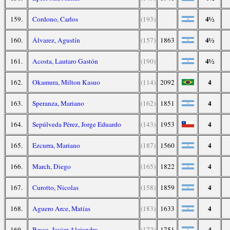
4½
159.
Cordono, Carlos
(193)
4½
160.
Álvarez, Agustín
(157)
1863
4½
161.
Acosta, Lautaro Gastón
(190)
4
162.
Okamura, Milton Kasuo
(114)
2092
4
163.
Speranza, Mariano
(162)
1851
4
164.
Sepúlveda Pérez, Jorge Eduardo
(143)
1953
4
165.
Ezcurra, Mariano
(187)
1560
4
166.
March, Diego
(165)
1822
4
167.
Curotto, Nicolas
(158)
1859
4
168.
Aguero Arce, Matías
(183)
1633
4
169.
Besso, Javier Alejandro
(172)
1751