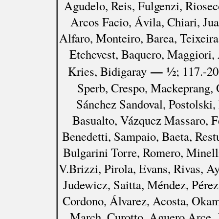
Agudelo, Reis, Fulgenzi, Riosec
Arcos Facio, Ávila, Chiari, J
Alfaro, Monteiro, Barea, Teixeira
Etchevest, Baquero, Maggiori,
— ½
Kries, Bidigaray
; 117.-2
Sperb, Crespo, Mackeprang, O
Sánchez Sandoval, Postolski,
Basualto, Vázquez Massaro, Fe
Benedetti, Sampaio, Baeta, Restu
Bulgarini Torre, Romero, Minell
V.Brizzi, Pirola, Evans, Rivas, A
Judewicz, Saitta, Méndez, Pére
Cordono, Álvarez, Acosta, Okam
March, Curotto, Aguero Arce, 