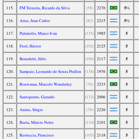
5½
115.
FM Teixeira, Ricardo da Silva
(58)
2276
5½
116.
Arias, Juan Carlos
(82)
2215
5
117.
Palmiotto, Marco Iván
(135)
1985
5
118.
Fiori, Héctor
(102)
2125
5
119.
Benedetti, Júlio
(106)
2117
5
120.
Sampaio, Leonardo de Souza Prallon
(138)
1976
5
121.
Bouwman, Marcelo Wanderley
(76)
2233
5
122.
Santopietro, Gerardo
(133)
2006
5
123.
Anino, Sérgio
(78)
2226
5
124.
Baeta, Márcio Netto
(110)
2101
5
125.
Restuccia, Francisco
(105)
2118