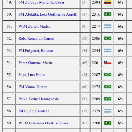
6½
49.
FM Zuluaga Mancilla, César
(31)
2394
6½
50.
FM Abdalla, Luiz Guilherme Aurelli
(47)
2316
6½
51.
WIM Zuriel, Marisa
(81)
2217
6½
52.
Reis, Renan do Carmo
(50)
2306
6½
53.
FM Fulgenzi, Ernesto
(44)
2344
6½
54.
Pérez Gormaz, Matías
(69)
2261
6½
55.
Supi, Luís Paulo
(54)
2287
6½
56.
FM Viana, Dirceu
(60)
2275
6½
57.
Paiva, Pedro Henrique de
(53)
2289
6½
58.
IM Luján, Carolina
(35)
2379
6½
59.
WFM Feliciano Ebert, Vanessa
(62)
2268