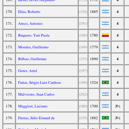
4
170.
Elías, Roberto
(154)
1885
4
171.
Areco, Antonio
(191)
4
172.
Baquero, Yuri Paola
(168)
1780
4
173.
Morales, Guillermo
(169)
1779
4
174.
Bilbao, Guillermo
(153)
1890
4
175.
Gerez, Ariel
(197)
4
176.
Farias, Sérgio Luiz Cardoso
(188)
1524
4
177.
Malvicino, Juan Carlos
(202)
3½
178.
Maggiori, Luciano
(180)
1700
3½
179.
Freitas, Júlio Eimard de
(155)
1882