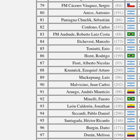
79
FM Cáceres Vásquez, Sergio
(84)
80
Areco, Antonio
(191)
81
Paniagua Chnelik, Sebastián
(86)
82
Cordono, Carlos
(193)
83
FM Andrade, Roberto Luiz Costa
(88)
84
Etchevest, Marcelo
(173)
85
Toniutti, Ezio
(91)
86
Horst, Rodrigo
(199)
87
Fiori, Alberto Nicolas
(93)
88
Krumrick, Ezequiel Arturo
(200)
89
Mackeprang, Luis
(96)
90
Malvicino, Juan Carlos
(202)
91
Arango, Andrés Mauricio
(98)
92
Minelli, Fausto
(204)
93
León Calderón, Jonathan
(100)
94
Siccardi, Pablo Daniel
(206)
95
Santagada, Héctor Ricardo
(146)
96
Burgin, Dario
(171)
97
Durán, Melissa
(196)