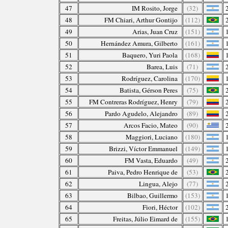
47
IM Rosito, Jorge
(32)
48
FM Chiari, Arthur Gontijo
(112)
49
Arias, Juan Cruz
(151)
50
Hernández Amura, Gilberto
(161)
51
Baquero, Yuri Paola
(168)
52
Barea, Luis
(71)
53
Rodríguez, Carolina
(170)
54
Batista, Gérson Peres
(75)
55
FM Contreras Rodríguez, Henry
(79)
56
Pardo Agudelo, Alejandro
(89)
57
Arcos Facio, Mateo
(90)
58
Maggiori, Luciano
(180)
59
Brizzi, Víctor Emmanuel
(149)
60
FM Vasta, Eduardo
(49)
61
Paiva, Pedro Henrique de
(53)
62
Lingua, Alejo
(77)
63
Bilbao, Guillermo
(153)
64
Fiori, Héctor
(102)
65
Freitas, Júlio Eimard de
(155)