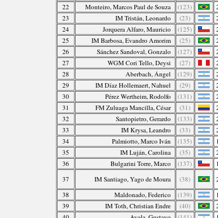
22
Monteiro, Marcos Paul de Souza
(123)
23
IM Tristán, Leonardo
(23)
24
Jorquera Alfaro, Mauricio
(125)
25
IM Barbosa, Evandro Amorim
(25)
26
Sánchez Sandoval, Gonzalo
(127)
27
WGM Cori Tello, Deysi
(27)
28
Aberbach, Ángel
(129)
29
IM Díaz Hollemaert, Nahuel
(29)
30
Pérez Wertheim, Rodolfo
(131)
31
FM Zuluaga Mancilla, César
(31)
32
Santopietro, Gerardo
(133)
33
IM Krysa, Leandro
(33)
34
Palmiotto, Marco Iván
(135)
35
IM Luján, Carolina
(35)
36
Bulgarini Torre, Marco
(137)
37
IM Santiago, Yago de Moura
(38)
38
Maldonado, Federico
(139)
39
IM Toth, Christian Endre
(40)
40
Ayala, Gustavo
(141)