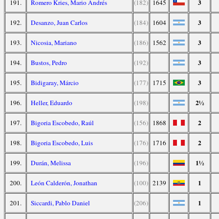
3
191.
Romero Kries, Mario Andrés
(182)
1645
3
192.
Desanzo, Juan Carlos
(184)
1604
3
193.
Nicosia, Mariano
(186)
1562
3
194.
Bustos, Pedro
(192)
3
195.
Bidigaray, Márcio
(177)
1715
2½
196.
Heller, Eduardo
(198)
2
197.
Bigoria Escobedo, Raúl
(156)
1868
2
198.
Bigoria Escobedo, Luis
(176)
1716
1½
199.
Durán, Melissa
(196)
1
200.
León Calderón, Jonathan
(100)
2139
1
201.
Siccardi, Pablo Daniel
(206)