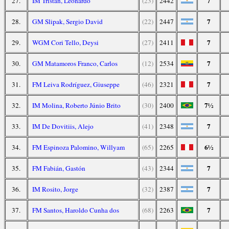
7
27.
IM Tristán, Leonardo
(23)
2442
7
28.
GM Slipak, Sergio David
(22)
2447
7
29.
WGM Cori Tello, Deysi
(27)
2411
7
30.
GM Matamoros Franco, Carlos
(12)
2534
7
31.
FM Leiva Rodríguez, Giuseppe
(46)
2321
7½
32.
IM Molina, Roberto Júnio Brito
(30)
2400
7
33.
IM De Dovitiis, Alejo
(41)
2348
6½
34.
FM Espinoza Palomino, Willyam
(65)
2265
7
35.
FM Fabián, Gastón
(43)
2344
7
36.
IM Rosito, Jorge
(32)
2387
7
37.
FM Santos, Haroldo Cunha dos
(68)
2263