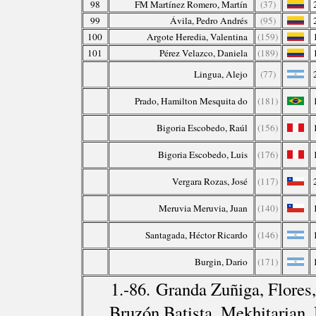
98
FM Martínez Romero, Martín
(37)
99
Ávila, Pedro Andrés
(95)
100
Argote Heredia, Valentina
(159)
101
Pérez Velazco, Daniela
(189)
Lingua, Alejo
(77)
Prado, Hamilton Mesquita do
(181)
Bigoria Escobedo, Raúl
(156)
Bigoria Escobedo, Luis
(176)
Vergara Rozas, José
(117)
Meruvia Meruvia, Juan
(140)
Santagada, Héctor Ricardo
(146)
Burgin, Dario
(171)
1.-86. Granda Zuñiga, Flores,
Bruzón Batista, Mekhitarian, 