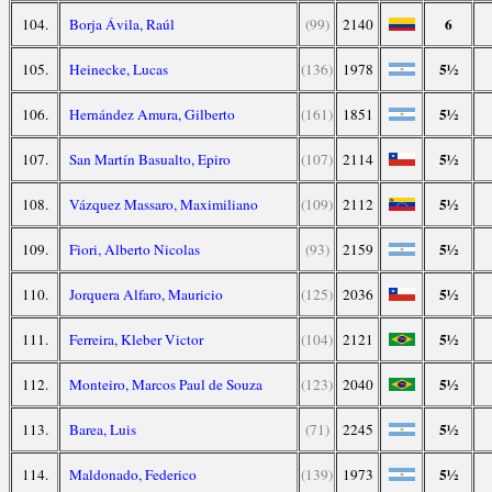
6
104.
Borja Ávila, Raúl
(99)
2140
5½
105.
Heinecke, Lucas
(136)
1978
5½
106.
Hernández Amura, Gilberto
(161)
1851
5½
107.
San Martín Basualto, Epiro
(107)
2114
5½
108.
Vázquez Massaro, Maximiliano
(109)
2112
5½
109.
Fiori, Alberto Nicolas
(93)
2159
5½
110.
Jorquera Alfaro, Mauricio
(125)
2036
5½
111.
Ferreira, Kleber Victor
(104)
2121
5½
112.
Monteiro, Marcos Paul de Souza
(123)
2040
5½
113.
Barea, Luis
(71)
2245
5½
114.
Maldonado, Federico
(139)
1973