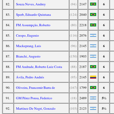
6
82.
Souza Neves, Andrey
(94)
2147
6
83.
Sperb, Eduardo Quintana
(124)
2040
6
84.
FM Assumpção, Roberto
(80)
2218
6
85.
Crespo, Eugenio
(116)
2076
6
86.
Mackeprang, Luis
(96)
2145
6
87.
Bianchi, Augusto
(150)
1903
6
88.
FM Andrade, Roberto Luiz Costa
(88)
2187
6
89.
Ávila, Pedro Andrés
(95)
2145
6
90.
Oliveira, Francemir Barra de
(167)
1799
5½
91.
GM Pérez Ponsa, Federico
(18)
2489
5½
92.
Martínez De Negri, Gonzalo
(103)
2123