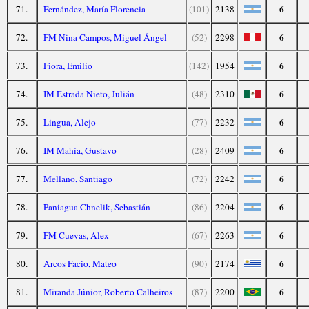
6
71.
Fernández, María Florencia
(101)
2138
6
72.
FM Nina Campos, Miguel Ángel
(52)
2298
6
73.
Fiora, Emilio
(142)
1954
6
74.
IM Estrada Nieto, Julián
(48)
2310
6
75.
Lingua, Alejo
(77)
2232
6
76.
IM Mahía, Gustavo
(28)
2409
6
77.
Mellano, Santiago
(72)
2242
6
78.
Paniagua Chnelik, Sebastián
(86)
2204
6
79.
FM Cuevas, Alex
(67)
2263
6
80.
Arcos Facio, Mateo
(90)
2174
6
81.
Miranda Júnior, Roberto Calheiros
(87)
2200