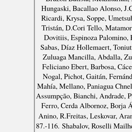
Hungaski, Bacallao Alonso, J.C
Ricardi, Krysa, Soppe, Umetsub
Tristán, D.Cori Tello, Matamo
Dovitiis, Espinoza Palomino, 
Sabas, Díaz Hollemaert, Toniut
Zuluaga Mancilla, Abdalla, Zu
Feliciano Ebert, Barbosa, Các
Nogal, Pichot, Gaitán, Fernán
Mahía, Mellano, Paniagua Chnel
Assumpção, Bianchi, Andrade, Pé
Ferro, Cerda Albornoz, Borja 
Anino, R.Freitas, Leskovar, Ara
87.-116. Shabalov, Roselli Mailh