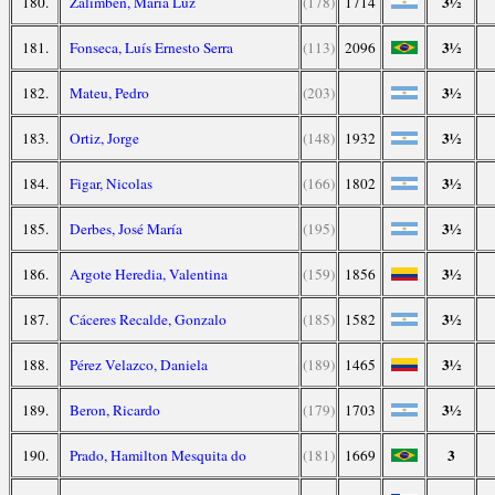
3½
180.
Zalimben, María Luz
(178)
1714
3½
181.
Fonseca, Luís Ernesto Serra
(113)
2096
3½
182.
Mateu, Pedro
(203)
3½
183.
Ortiz, Jorge
(148)
1932
3½
184.
Figar, Nicolas
(166)
1802
3½
185.
Derbes, José María
(195)
3½
186.
Argote Heredia, Valentina
(159)
1856
3½
187.
Cáceres Recalde, Gonzalo
(185)
1582
3½
188.
Pérez Velazco, Daniela
(189)
1465
3½
189.
Beron, Ricardo
(179)
1703
3
190.
Prado, Hamilton Mesquita do
(181)
1669