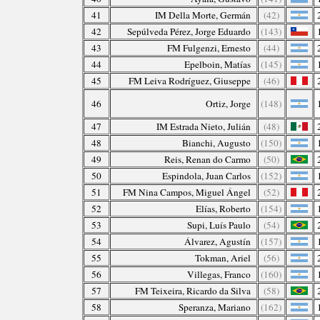
41
IM Della Morte, Germán
(42)
42
Sepúlveda Pérez, Jorge Eduardo
(143)
43
FM Fulgenzi, Ernesto
(44)
44
Epelboin, Matías
(145)
45
FM Leiva Rodríguez, Giuseppe
(46)
46
Ortiz, Jorge
(148)
47
IM Estrada Nieto, Julián
(48)
48
Bianchi, Augusto
(150)
49
Reis, Renan do Carmo
(50)
50
Espindola, Juan Carlos
(152)
51
FM Nina Campos, Miguel Ángel
(52)
52
Elías, Roberto
(154)
53
Supi, Luís Paulo
(54)
54
Álvarez, Agustín
(157)
55
Tokman, Ariel
(56)
56
Villegas, Franco
(160)
57
FM Teixeira, Ricardo da Silva
(58)
58
Speranza, Mariano
(162)