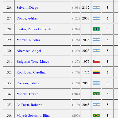
5
126.
Salvatti, Diego
(108)
2112
5
127.
Conde, Adrián
(122)
2053
5
128.
Freitas, Ramés Fialho de
(194)
5
129.
Morelli, Nicolas
(126)
2036
5
130.
Aberbach, Ángel
(129)
2023
5
131.
Bulgarini Torre, Marco
(137)
1977
5
132.
Rodríguez, Carolina
(170)
1776
5
133.
Romero, Fabián
(120)
2058
5
134.
Minelli, Fausto
(204)
5
135.
Lo Presti, Roberto
(119)
2065
5
136.
Moysés Sobrinho, Elias
(205)