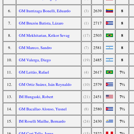
8
6.
GM Iturrizaga Bonelli, Eduardo
(3)
2639
8
7.
GM Bruzón Batista, Lázaro
(1)
2717
8
8.
GM Mekhitarian, Krikor Sevag
(17)
2503
8
9.
GM Mareco, Sandro
(7)
2581
8
10.
GM Valerga, Diego
(19)
2485
7½
11.
GM Leitão, Rafael
(4)
2617
7½
12.
GM Ortiz Suárez, Isán Reynaldo
(10)
2579
7½
13.
IM Hungaski, Robert
(21)
2451
7½
14.
GM Bacallao Alonso, Yusnel
(8)
2580
7½
15.
IM Roselli Mailhe, Bernardo
(24)
2430
7½
16.
GM Cori Tello, Jorge
(15)
2522