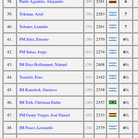
6
38.
Pardo Agudelo, Alejandro
(89)
2181
7
39.
Tokman, Ariel
(56)
2283
7
40.
Tobares, Leandro
(70)
2261
6½
41.
FM Juliá, Ernesto
(36)
2370
6½
42.
FM Sabas, Jorge
(61)
2274
6½
43.
IM Díaz Hollemaert, Nahuel
(29)
2408
6½
44.
Toniutti, Ezio
(91)
2162
6½
45.
IM Kanefsck, Gustavo
(39)
2358
6½
46.
IM Toth, Christian Endre
(40)
2357
6½
47.
FM Gemy Vargas, José Daniel
(45)
2333
6½
48.
IM Fusco, Leonardo
(34)
2379