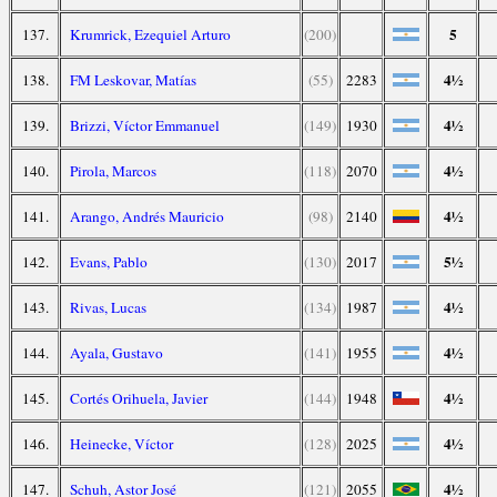
5
137.
Krumrick, Ezequiel Arturo
(200)
4½
138.
FM Leskovar, Matías
(55)
2283
4½
139.
Brizzi, Víctor Emmanuel
(149)
1930
4½
140.
Pirola, Marcos
(118)
2070
4½
141.
Arango, Andrés Mauricio
(98)
2140
5½
142.
Evans, Pablo
(130)
2017
4½
143.
Rivas, Lucas
(134)
1987
4½
144.
Ayala, Gustavo
(141)
1955
4½
145.
Cortés Orihuela, Javier
(144)
1948
4½
146.
Heinecke, Víctor
(128)
2025
4½
147.
Schuh, Astor José
(121)
2055