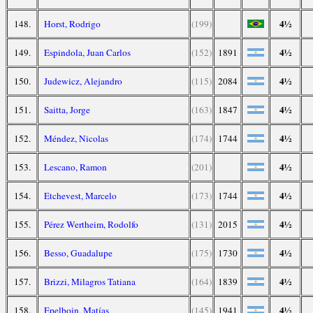
4½
148.
Horst, Rodrigo
(199)
4½
149.
Espindola, Juan Carlos
(152)
1891
4½
150.
Judewicz, Alejandro
(115)
2084
4½
151.
Saitta, Jorge
(163)
1847
4½
152.
Méndez, Nicolas
(174)
1744
4½
153.
Lescano, Ramon
(201)
4½
154.
Etchevest, Marcelo
(173)
1744
4½
155.
Pérez Wertheim, Rodolfo
(131)
2015
4½
156.
Besso, Guadalupe
(175)
1730
4½
157.
Brizzi, Milagros Tatiana
(164)
1839
4½
158.
Epelboin, Matías
(145)
1941