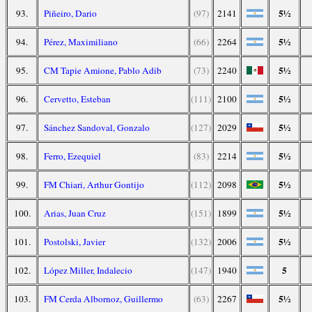
5½
93.
Piñeiro, Dario
(97)
2141
5½
94.
Pérez, Maximiliano
(66)
2264
5½
95.
CM Tapie Amione, Pablo Adib
(73)
2240
5½
96.
Cervetto, Esteban
(111)
2100
5½
97.
Sánchez Sandoval, Gonzalo
(127)
2029
5½
98.
Ferro, Ezequiel
(83)
2214
5½
99.
FM Chiari, Arthur Gontijo
(112)
2098
5½
100.
Arias, Juan Cruz
(151)
1899
5½
101.
Postolski, Javier
(132)
2006
5
102.
López Miller, Indalecio
(147)
1940
5½
103.
FM Cerda Albornoz, Guillermo
(63)
2267