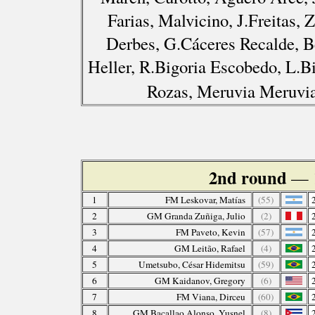
Farias, Malvicino, J.Freitas, 
Derbes, G.Cáceres Recalde, B
Heller, R.Bigoria Escobedo, L.B
Rozas, Meruvia Meruvia
2nd round
— 1
1
FM Leskovar, Matías
(55)
2
GM Granda Zuñiga, Julio
(2)
3
FM Paveto, Kevin
(57)
4
GM Leitão, Rafael
(4)
5
Umetsubo, César Hidemitsu
(59)
6
GM Kaidanov, Gregory
(6)
7
FM Viana, Dirceu
(60)
8
GM Bacallao Alonso, Yusnel
(8)