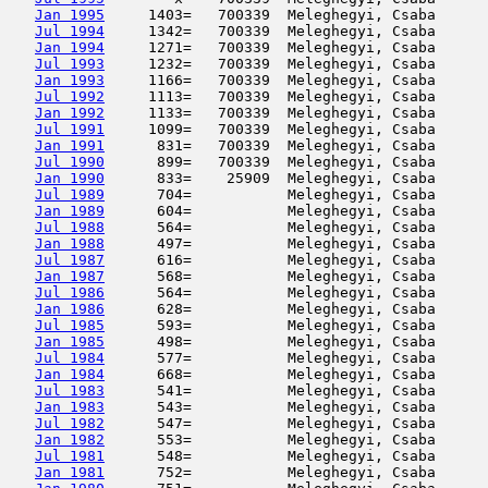
Jan 1995
     1403=   700339  Meleghegyi, Csaba      
Jul 1994
     1342=   700339  Meleghegyi, Csaba      
Jan 1994
     1271=   700339  Meleghegyi, Csaba      
Jul 1993
     1232=   700339  Meleghegyi, Csaba      
Jan 1993
     1166=   700339  Meleghegyi, Csaba      
Jul 1992
     1113=   700339  Meleghegyi, Csaba      
Jan 1992
     1133=   700339  Meleghegyi, Csaba      
Jul 1991
     1099=   700339  Meleghegyi, Csaba      
Jan 1991
      831=   700339  Meleghegyi, Csaba      
Jul 1990
      899=   700339  Meleghegyi, Csaba      
Jan 1990
      833=    25909  Meleghegyi, Csaba      
Jul 1989
      704=           Meleghegyi, Csaba      
Jan 1989
      604=           Meleghegyi, Csaba      
Jul 1988
      564=           Meleghegyi, Csaba      
Jan 1988
      497=           Meleghegyi, Csaba      
Jul 1987
      616=           Meleghegyi, Csaba      
Jan 1987
      568=           Meleghegyi, Csaba      
Jul 1986
      564=           Meleghegyi, Csaba      
Jan 1986
      628=           Meleghegyi, Csaba      
Jul 1985
      593=           Meleghegyi, Csaba      
Jan 1985
      498=           Meleghegyi, Csaba      
Jul 1984
      577=           Meleghegyi, Csaba      
Jan 1984
      668=           Meleghegyi, Csaba      
Jul 1983
      541=           Meleghegyi, Csaba      
Jan 1983
      543=           Meleghegyi, Csaba      
Jul 1982
      547=           Meleghegyi, Csaba      
Jan 1982
      553=           Meleghegyi, Csaba      
Jul 1981
      548=           Meleghegyi, Csaba      
Jan 1981
      752=           Meleghegyi, Csaba      