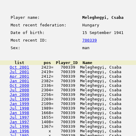
Player name:
Meleghegyi, Csaba
Most recent federation:
Hungary
Date of birth:
15 September 1941
Most recent ID:
700339
Sex:
man
      list        pos  Player_ID  Name                  
Oct 2001
     2423=   700339  Meleghegyi, Csaba      
Jul 2001
     2419=   700339  Meleghegyi, Csaba      
Apr 2001
     2412=   700339  Meleghegyi, Csaba      
Jan 2001
     2382=   700339  Meleghegyi, Csaba      
Oct 2000
     2336=   700339  Meleghegyi, Csaba      
Jul 2000
     2304=   700339  Meleghegyi, Csaba      
Jan 2000
     2256=   700339  Meleghegyi, Csaba      
Jul 1999
     2269=   700339  Meleghegyi, Csaba      
Jan 1999
     2109=   700339  Meleghegyi, Csaba      
Jul 1998
     1989=   700339  Meleghegyi, Csaba      
Jan 1998
     1668=   700339  Meleghegyi, Csaba      
Jul 1997
     1655=   700339  Meleghegyi, Csaba      
Jan 1997
     1408=   700339  Meleghegyi, Csaba      
Jul 1996
     1367=   700339  Meleghegyi, Csaba      
Jan 1996
        x    700339  Meleghegyi, Csaba      
Jul 1995
        x    700339  Meleghegyi, Csaba      