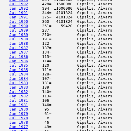
Jul 1992
      428= 11600080  Gipslis, Aivars        
Jan 1992
      394= 11600080  Gipslis, Aivars        
Jul 1991
      344=  4101324  Gipslis, Aivars        
Jan 1991
      375=  4101324  Gipslis, Aivars        
Jul 1990
      360=  4101324  Gipslis, Aivars        
Jan 1990
      261=    59420  Gipslis, Aivars        
Jul 1989
      237=           Gipslis, Aivars        
Jan 1989
      210=           Gipslis, Aivars        
Jul 1988
      191=           Gipslis, Aivars        
Jan 1988
      122=           Gipslis, Aivars        
Jul 1987
      137=           Gipslis, Aivars        
Jan 1987
      134=           Gipslis, Aivars        
Jul 1986
      115=           Gipslis, Aivars        
Jan 1986
      114=           Gipslis, Aivars        
Jul 1985
      120=           Gipslis, Aivars        
Jan 1985
      111=           Gipslis, Aivars        
Jul 1984
      128=           Gipslis, Aivars        
Jan 1984
      107=           Gipslis, Aivars        
Jul 1983
      131=           Gipslis, Aivars        
Jan 1983
      139=           Gipslis, Aivars        
Jul 1982
      140=           Gipslis, Aivars        
Jan 1982
      113=           Gipslis, Aivars        
Jul 1981
      106=           Gipslis, Aivars        
Jan 1981
      146=           Gipslis, Aivars        
Jan 1980
       95=           Gipslis, Aivars        
Jan 1979
       61=           Gipslis, Aivars        
Jul 1978
        x            Gipslis, Aivars        
Jan 1978
       46=           Gipslis, Aivars        
Jan 1977
       49=           Gipslis, Aivars        