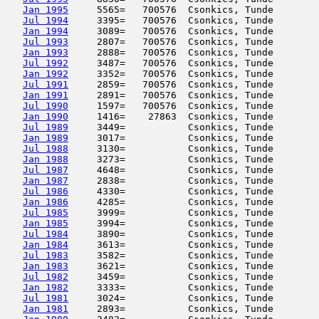
Jan 1995
     5565=   700576  Csonkics, Tunde        
Jul 1994
     3395=   700576  Csonkics, Tunde        
Jan 1994
     3089=   700576  Csonkics, Tunde        
Jul 1993
     2807=   700576  Csonkics, Tunde        
Jan 1993
     2888=   700576  Csonkics, Tunde        
Jul 1992
     3487=   700576  Csonkics, Tunde        
Jan 1992
     3352=   700576  Csonkics, Tunde        
Jul 1991
     2859=   700576  Csonkics, Tunde        
Jan 1991
     2891=   700576  Csonkics, Tunde        
Jul 1990
     1597=   700576  Csonkics, Tunde        
Jan 1990
     1416=    27863  Csonkics, Tunde        
Jul 1989
     3449=           Csonkics, Tunde        
Jan 1989
     3017=           Csonkics, Tunde        
Jul 1988
     3130=           Csonkics, Tunde        
Jan 1988
     3273=           Csonkics, Tunde        
Jul 1987
     4648=           Csonkics, Tunde        
Jan 1987
     2838=           Csonkics, Tunde        
Jul 1986
     4330=           Csonkics, Tunde        
Jan 1986
     4285=           Csonkics, Tunde        
Jul 1985
     3999=           Csonkics, Tunde        
Jan 1985
     3994=           Csonkics, Tunde        
Jul 1984
     3890=           Csonkics, Tunde        
Jan 1984
     3613=           Csonkics, Tunde        
Jul 1983
     3582=           Csonkics, Tunde        
Jan 1983
     3621=           Csonkics, Tunde        
Jul 1982
     3459=           Csonkics, Tunde        
Jan 1982
     3333=           Csonkics, Tunde        
Jul 1981
     3024=           Csonkics, Tunde        
Jan 1981
     2893=           Csonkics, Tunde        