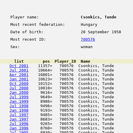
Player name:
Csonkics, Tunde
Most recent federation:
Hungary
Date of birth:
20 September 1958
Most recent ID:
700576
Sex:
woman
      list        pos  Player_ID  Name                  
Oct 2001
    11357=   700576  Csonkics, Tunde        
Jul 2001
    10664=   700576  Csonkics, Tunde        
Apr 2001
    10801=   700576  Csonkics, Tunde        
Jan 2001
    10623=   700576  Csonkics, Tunde        
Oct 2000
    10152=   700576  Csonkics, Tunde        
Jul 2000
    10010=   700576  Csonkics, Tunde        
Jan 2000
     9616=   700576  Csonkics, Tunde        
Jul 1999
     9649=   700576  Csonkics, Tunde        
Jan 1999
     8986=   700576  Csonkics, Tunde        
Jul 1998
     9496=   700576  Csonkics, Tunde        
Jan 1998
     9193=   700576  Csonkics, Tunde        
Jul 1997
     9485=   700576  Csonkics, Tunde        
Jan 1997
     8683=   700576  Csonkics, Tunde        
Jul 1996
     9265=   700576  Csonkics, Tunde        
Jan 1996
     8760=   700576  Csonkics, Tunde        
Jul 1995
     8830=   700576  Csonkics, Tunde        