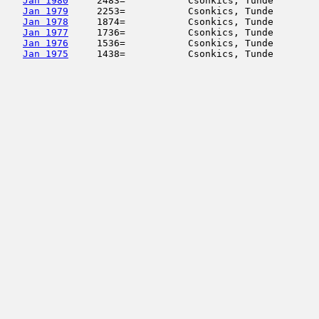
Jan 1980
     2483=           Csonkics, Tunde        
Jan 1979
     2253=           Csonkics, Tunde        
Jan 1978
     1874=           Csonkics, Tunde        
Jan 1977
     1736=           Csonkics, Tunde        
Jan 1976
     1536=           Csonkics, Tunde        
Jan 1975