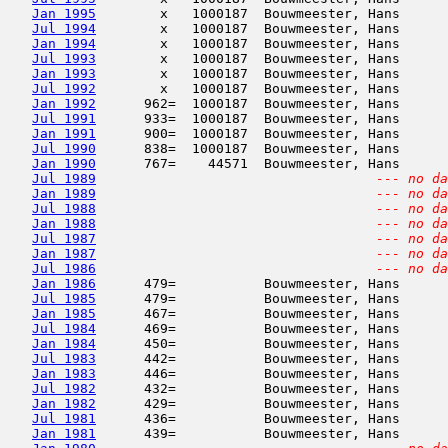
Jan 1995
        x   1000187  Bouwmeester, Hans      
Jul 1994
        x   1000187  Bouwmeester, Hans      
Jan 1994
        x   1000187  Bouwmeester, Hans      
Jul 1993
        x   1000187  Bouwmeester, Hans      
Jan 1993
        x   1000187  Bouwmeester, Hans      
Jul 1992
        x   1000187  Bouwmeester, Hans      
Jan 1992
      962=  1000187  Bouwmeester, Hans      
Jul 1991
      933=  1000187  Bouwmeester, Hans      
Jan 1991
      900=  1000187  Bouwmeester, Hans      
Jul 1990
      838=  1000187  Bouwmeester, Hans      
Jan 1990
      767=    44571  Bouwmeester, Hans      
Jul 1989
--- no da
Jan 1989
--- no da
Jul 1988
--- no da
Jan 1988
--- no da
Jul 1987
--- no da
Jan 1987
--- no da
Jul 1986
--- no da
Jan 1986
      479=           Bouwmeester, Hans      
Jul 1985
      479=           Bouwmeester, Hans      
Jan 1985
      467=           Bouwmeester, Hans      
Jul 1984
      469=           Bouwmeester, Hans      
Jan 1984
      450=           Bouwmeester, Hans      
Jul 1983
      442=           Bouwmeester, Hans      
Jan 1983
      446=           Bouwmeester, Hans      
Jul 1982
      432=           Bouwmeester, Hans      
Jan 1982
      429=           Bouwmeester, Hans      
Jul 1981
      436=           Bouwmeester, Hans      
Jan 1981
      439=           Bouwmeester, Hans      