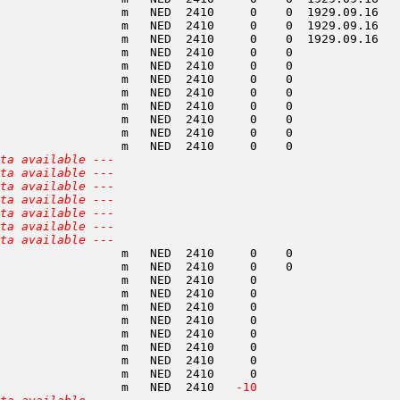
                 m   NED  2410     0    0  1929.09.16   
                 m   NED  2410     0    0  1929.09.16   
                 m   NED  2410     0    0  1929.09.16   
                 m   NED  2410     0    0               
                 m   NED  2410     0    0               
                 m   NED  2410     0    0               
                 m   NED  2410     0    0               
                 m   NED  2410     0    0               
                 m   NED  2410     0    0               
                 m   NED  2410     0    0               
                 m   NED  2410     0    0               
ta available ---
ta available ---
ta available ---
ta available ---
ta available ---
ta available ---
ta available ---
                 m   NED  2410     0    0               
                 m   NED  2410     0    0               
                 m   NED  2410     0                    
                 m   NED  2410     0                    
                 m   NED  2410     0                    
                 m   NED  2410     0                    
                 m   NED  2410     0                    
                 m   NED  2410     0                    
                 m   NED  2410     0                    
                 m   NED  2410     0                    
                 m   NED  2410  
 -10