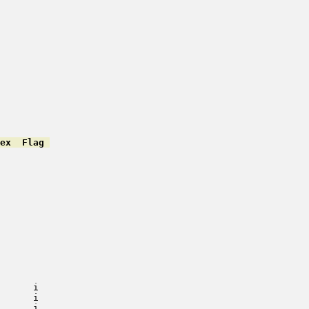
ex  Flag 
         

         

         

         

         

         

         

         

         

         

         

         

         

      i   

      i   

      i   
