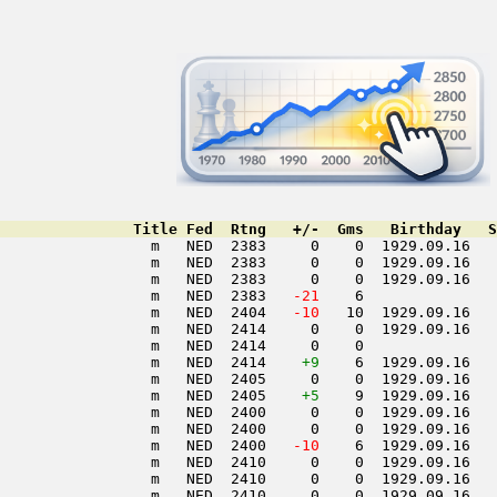
               Title Fed  Rtng   +/-  Gms   Birthday   S
                 m   NED  2383     0    0  1929.09.16   
                 m   NED  2383     0    0  1929.09.16   
                 m   NED  2383     0    0  1929.09.16   
                 m   NED  2383  
 -21
    6               
                 m   NED  2404  
 -10
   10  1929.09.16   
                 m   NED  2414     0    0  1929.09.16   
                 m   NED  2414     0    0               
                 m   NED  2414    
+9
    6  1929.09.16   
                 m   NED  2405     0    0  1929.09.16   
                 m   NED  2405    
+5
    9  1929.09.16   
                 m   NED  2400     0    0  1929.09.16   
                 m   NED  2400     0    0  1929.09.16   
                 m   NED  2400  
 -10
    6  1929.09.16   
                 m   NED  2410     0    0  1929.09.16   
                 m   NED  2410     0    0  1929.09.16   
                 m   NED  2410     0    0  1929.09.16   