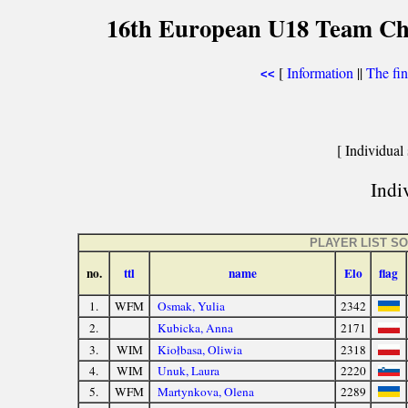
16th European U18 Team Ches
[
Information
||
The fin
<<
[ Individual 
Indiv
PLAYER LIST S
no.
ttl
name
Elo
flag
1.
WFM
Osmak, Yulia
2342
2.
Kubicka, Anna
2171
3.
WIM
Kiołbasa, Oliwia
2318
4.
WIM
Unuk, Laura
2220
5.
WFM
Martynkova, Olena
2289