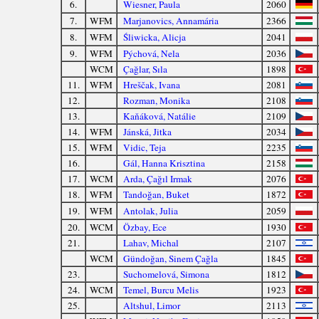
6.
Wiesner, Paula
2060
7.
WFM
Marjanovics, Annamária
2366
8.
WFM
Śliwicka, Alicja
2041
9.
WFM
Pýchová, Nela
2036
WCM
Çağlar, Sıla
1898
11.
WFM
Hreščak, Ivana
2081
12.
Rozman, Monika
2108
13.
Kaňáková, Natálie
2109
14.
WFM
Jánská, Jitka
2034
15.
WFM
Vidic, Teja
2235
16.
Gál, Hanna Krisztina
2158
17.
WCM
Arda, Çağıl Irmak
2076
18.
WFM
Tandoğan, Buket
1872
19.
WFM
Antolak, Julia
2059
20.
WCM
Özbay, Ece
1930
21.
Lahav, Michal
2107
WCM
Gündoğan, Sinem Çağla
1845
23.
Suchomelová, Simona
1812
24.
WCM
Temel, Burcu Melis
1923
25.
Altshul, Limor
2113