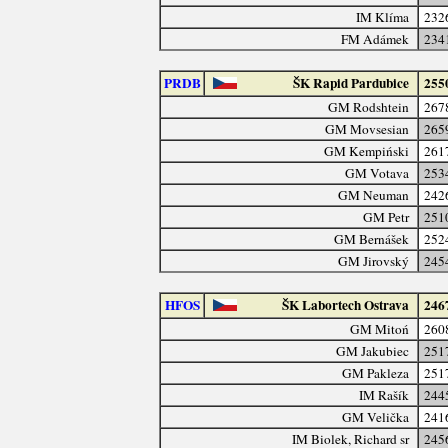
IM Klíma
232
FM Adámek
234
PRDB
ŠK Rapid Pardubice
255
GM Rodshtein
267
GM Movsesian
265
GM Kempiński
261
GM Votava
253
GM Neuman
242
GM Petr
251
GM Bernášek
252
GM Jirovský
245
HFOS
ŠK Labortech Ostrava
246
GM Mitoń
260
GM Jakubiec
251
GM Pakleza
251
IM Rašík
244
GM Velička
241
IM Biolek, Richard sr
245