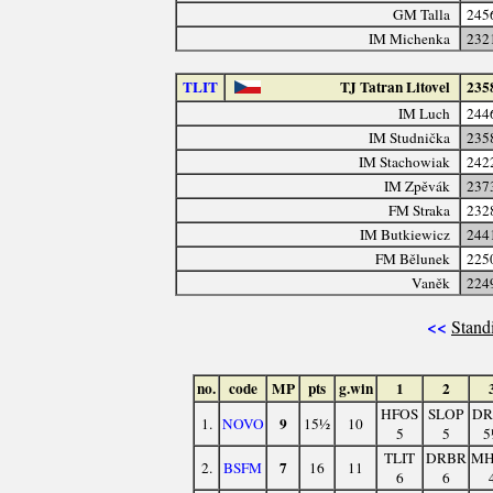
GM Talla
245
IM Michenka
232
TLIT
TJ Tatran Litovel
235
IM Luch
244
IM Studnička
235
IM Stachowiak
242
IM Zpěvák
237
FM Straka
232
IM Butkiewicz
244
FM Bělunek
225
Vaněk
224
<<
Stand
no.
code
MP
pts
g.win
1
2
HFOS
SLOP
DR
9
1.
NOVO
15½
10
5
5
5
TLIT
DRBR
MH
7
2.
BSFM
16
11
6
6