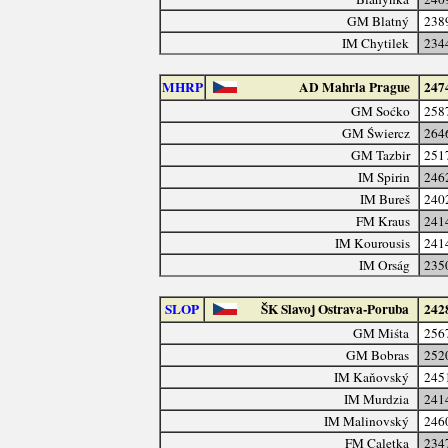
GM Blatný
238
IM Chytilek
234
MHRP
AD Mahrla Prague
247
GM Soćko
258
GM Świercz
264
GM Tazbir
251
IM Spirin
246
IM Bureš
240
FM Kraus
241
IM Kourousis
241
IM Orság
235
SLOP
ŠK Slavoj Ostrava-Poruba
242
GM Miśta
256
GM Bobras
252
IM Kaňovský
245
IM Murdzia
241
IM Malinovský
246
FM Caletka
234