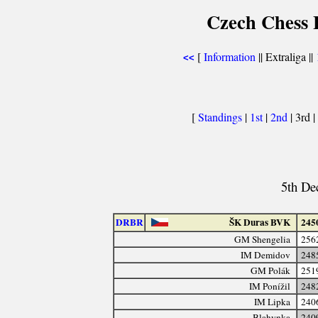
Czech Chess E
[
Information
|| Extraliga ||
<<
[
Standings
|
1st
|
2nd
| 3rd |
5th De
DRBR
ŠK Duras BVK
245
GM Shengelia
256
IM Demidov
248
GM Polák
251
IM Ponížil
248
IM Lipka
240
Blahynka
240