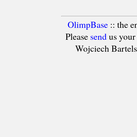
OlimpBase
:: the 
Please
send
us your
Wojciech Bartel