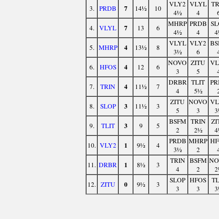
VLY2
VLYL
TR
7
3.
PRDB
14½
10
4½
4
MHRP
PRDB
SL
7
4.
VLYL
13
6
4½
4
4
VLYL
VLY2
BS
4
5.
MHRP
13½
8
3½
6
NOVO
ZITU
VL
4
6.
HFOS
12
6
3
5
DRBR
TLIT
PR
4
7.
TRIN
11½
7
4
5½
ZITU
NOVO
VL
3
8.
SLOP
11½
3
5
3
3
BSFM
TRIN
ZI
3
9.
TLIT
9
5
2
2½
4
PRDB
MHRP
HF
1
10.
VLY2
9½
4
3½
2
TRIN
BSFM
NO
1
11.
DRBR
8½
3
4
2
2
SLOP
HFOS
TL
0
12.
ZITU
9½
3
3
3
3