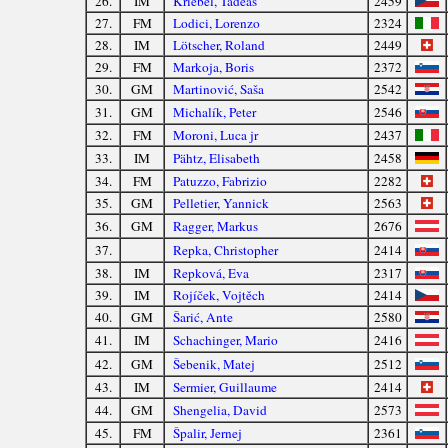
26.
IM
Kriebel, Tadeáš
2459
27.
FM
Lodici, Lorenzo
2324
28.
IM
Lötscher, Roland
2449
29.
FM
Markoja, Boris
2372
30.
GM
Martinović, Saša
2542
31.
GM
Michalík, Peter
2546
32.
FM
Moroni, Luca jr
2437
33.
IM
Pähtz, Elisabeth
2458
34.
FM
Patuzzo, Fabrizio
2282
35.
GM
Pelletier, Yannick
2563
36.
GM
Ragger, Markus
2676
37.
Repka, Christopher
2414
38.
IM
Repková, Eva
2317
39.
IM
Rojíček, Vojtěch
2414
40.
GM
Šarić, Ante
2580
41.
IM
Schachinger, Mario
2416
42.
GM
Šebenik, Matej
2512
43.
IM
Sermier, Guillaume
2414
44.
GM
Shengelia, David
2573
45.
FM
Špalir, Jernej
2361