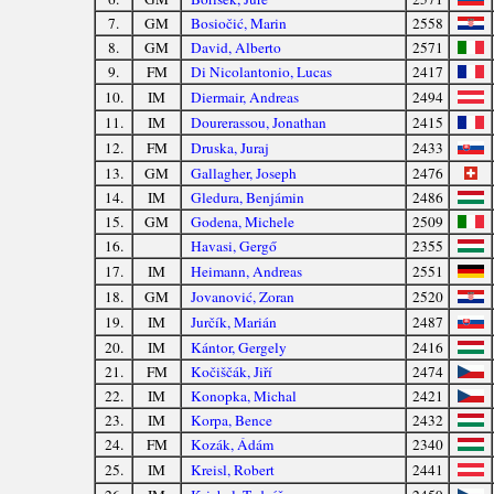
7.
GM
Bosiočić, Marin
2558
8.
GM
David, Alberto
2571
9.
FM
Di Nicolantonio, Lucas
2417
10.
IM
Diermair, Andreas
2494
11.
IM
Dourerassou, Jonathan
2415
12.
FM
Druska, Juraj
2433
13.
GM
Gallagher, Joseph
2476
14.
IM
Gledura, Benjámin
2486
15.
GM
Godena, Michele
2509
16.
Havasi, Gergő
2355
17.
IM
Heimann, Andreas
2551
18.
GM
Jovanović, Zoran
2520
19.
IM
Jurčík, Marián
2487
20.
IM
Kántor, Gergely
2416
21.
FM
Kočiščák, Jiří
2474
22.
IM
Konopka, Michal
2421
23.
IM
Korpa, Bence
2432
24.
FM
Kozák, Ádám
2340
25.
IM
Kreisl, Robert
2441