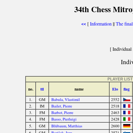
34th Chess Mitr
[
Information
||
The fina
<<
[ Individual 
Indiv
PLAYER LIST
no.
ttl
name
Elo
flag
1.
GM
Babula, Vlastimil
2552
2.
IM
Bailet, Pierre
2518
3.
FM
Barbot, Pierre
2463
4.
FM
Basso, Pierluigi
2428
5.
GM
Blübaum, Matthias
2600
6.
GM
Borišek, Jure
2571