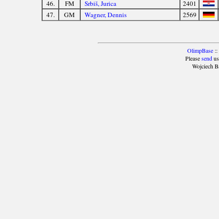
46.
FM
Srbiš, Jurica
2401
47.
GM
Wagner, Dennis
2569
OlimpBase
::
Please
send
us
Wojciech B