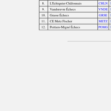
8.
L'Echiquier Châlonnais
CHLN
9.
Vandœuvre Échecs
VNDE
10.
Grasse Échecs
GRSE
11.
CE Metz Fischer
METZ
12.
Poitiers-Migné Échecs
POMG