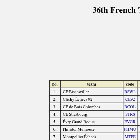
36th French
no.
team
code
1.
CE Bischwiller
BSWL
2.
Clichy Échecs 92
CE92
3.
CE de Bois Colombes
BCOL
4.
CE Strasbourg
STRS
5.
Évry Grand Roque
EVGR
6.
Philidor Mulhouse
PHMU
7.
Montpellier Échecs
MTPE