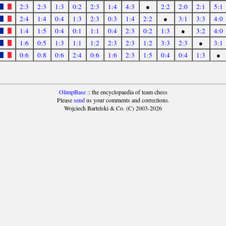
2:3
2:3
1:3
0:2
2:3
1:4
4:3
●
2:2
2:0
2:1
5:1
2:4
1:4
0:4
1:3
2:3
0:3
1:4
2:2
●
3:1
3:3
4:0
1:4
1:5
0:4
0:1
1:1
0:4
2:3
0:2
1:3
●
3:2
4:0
1:6
0:5
1:3
1:1
1:2
2:3
2:3
1:2
3:3
2:3
●
3:1
0:6
0:8
0:6
2:4
0:6
1:6
2:3
1:5
0:4
0:4
1:3
●
OlimpBase
:: the encyclopaedia of team chess
Please
send
us your comments and corrections.
Wojciech Bartelski & Co. (C) 2003-2026