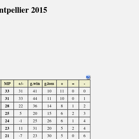
pellier 2015
MP
+/-
g.win
g.loss
+
=
-
33
31
41
10
11
0
0
31
33
44
11
10
0
1
28
22
36
14
8
1
2
25
5
20
15
6
2
3
24
-1
25
26
6
1
4
23
11
31
20
5
2
4
21
-7
23
30
5
0
6