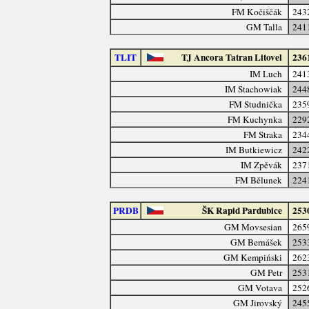
FM Kočiščák
243
GM Talla
241
TLIT
TJ Ancora Tatran Litovel
236
IM Luch
241
IM Stachowiak
244
FM Studnička
235
FM Kuchynka
229
FM Straka
234
IM Butkiewicz
242
IM Zpěvák
237
FM Bělunek
224
PRDB
ŠK Rapid Pardubice
253
GM Movsesian
265
GM Bernášek
253
GM Kempiński
262
GM Petr
253
GM Votava
252
GM Jirovský
245