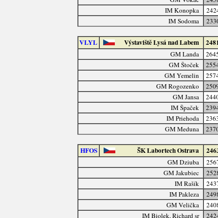
IM Konopka
242
IM Sodoma
233
VLYL
Výstaviště Lysá nad Labem
248
GM Landa
264
GM Štoček
255
GM Yemelin
257
GM Rogozenko
250
GM Jansa
244
IM Špaček
239
IM Priehoda
236
GM Meduna
237
HFOS
ŠK Labortech Ostrava
246
GM Dziuba
256
GM Jakubiec
252
IM Rašík
243
IM Pakleza
249
GM Velička
240
IM Biolek, Richard sr
242