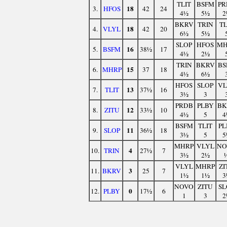
TLIT
BSFM
PR
18
3.
HFOS
42
24
4½
5½
2
BKRV
TRIN
TL
18
4.
VLYL
42
20
6½
5½
SLOP
HFOS
MH
16
5.
BSFM
38½
17
4½
2½
TRIN
BKRV
BS
15
6.
MHRP
37
18
4½
6½
HFOS
SLOP
VL
13
7.
TLIT
37½
16
3½
3
PRDB
PLBY
BK
12
8.
ZITU
33½
10
4½
5
4
BSFM
TLIT
PL
11
9.
SLOP
36½
18
3½
5
5
MHRP
VLYL
NO
4
10.
TRIN
27½
7
3½
2½
VLYL
MHRP
ZI
3
11.
BKRV
25
7
1½
1½
3
NOVO
ZITU
SL
0
12.
PLBY
17½
6
1
3
2