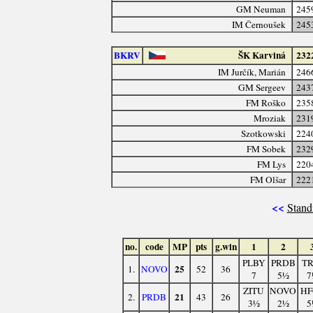
GM Neuman
245
IM Černoušek
245
BKRV
ŠK Karviná
232
IM Jurčík, Marián
246
GM Sergeev
243
FM Roško
235
Mroziak
231
Szotkowski
224
FM Sobek
232
FM Lys
220
FM Olšar
222
<<
Stand
no.
code
MP
pts
g.win
1
2
PLBY
PRDB
TR
25
1.
NOVO
52
36
7
5½
7
ZITU
NOVO
HF
21
2.
PRDB
43
26
3½
2½
5