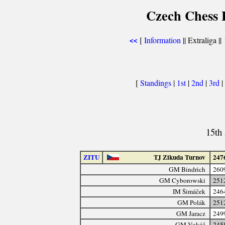
Czech Chess E
[
Information
|| Extraliga ||
<<
[
Standings
|
1st
|
2nd
|
3rd
|
15th 
ZITU
TJ Zikuda Turnov
247
GM Bindrich
260
GM Cyborowski
251
IM Šimáček
246
GM Polák
251
GM Jaracz
249
GM Vokáč
245