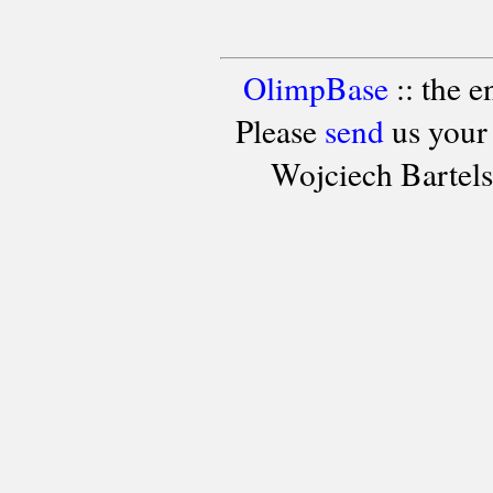
OlimpBase
:: the 
Please
send
us your
Wojciech Bartel