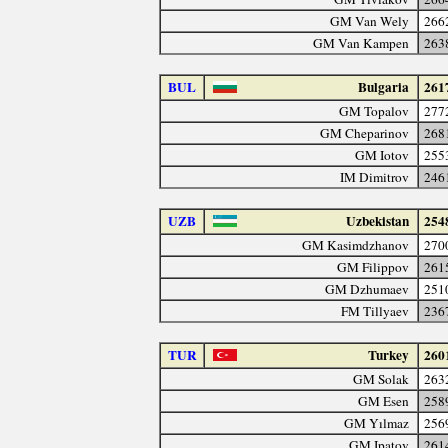
GM Van Wely
266
GM Van Kampen
263
BUL
Bulgaria
261
GM Topalov
277
GM Cheparinov
268
GM Iotov
255
IM Dimitrov
246
UZB
Uzbekistan
254
GM Kasimdzhanov
270
GM Filippov
261
GM Dzhumaev
251
FM Tillyaev
236
TUR
Turkey
260
GM Solak
263
GM Esen
258
GM Yılmaz
256
GM Ipatov
261