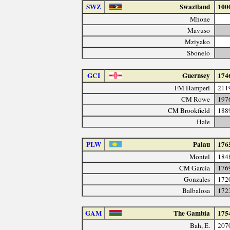
SWZ
Swaziland
100
Mhone
Mavuso
Mziyako
Sbonelo
GCI
Guernsey
174
FM Hamperl
211
CM Rowe
197
CM Brookfield
188
Hale
PLW
Palau
176
Montel
184
CM Garcia
176
Gonzales
172
Balbalosa
172
GAM
The Gambia
175
Bah, E.
207