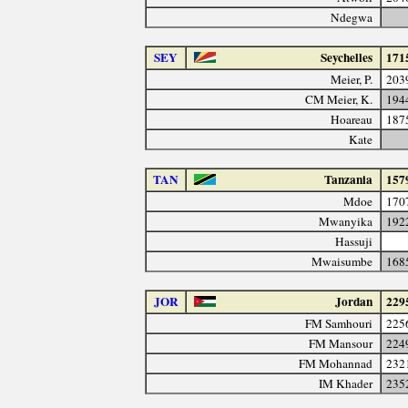
Ndegwa
SEY
Seychelles
171
Meier, P.
203
CM Meier, K.
194
Hoareau
187
Kate
TAN
Tanzania
157
Mdoe
170
Mwanyika
192
Hassuji
Mwaisumbe
168
JOR
Jordan
229
FM Samhouri
225
FM Mansour
224
FM Mohannad
232
IM Khader
235