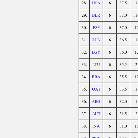
6
28.
USA
37.5
11
6
29.
BLR
37.0
11
6
30.
ESP
37.0
1
6
31.
HUN
36.5
11
6
32.
EGY
36.0
1
6
33.
LTU
35.5
12
6
34.
BRA
35.5
1
6
35.
QAT
33.5
11
6
36.
ARG
32.0
11
6
37.
AUT
31.5
12
6
38.
INA
31.0
1