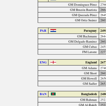
GM Domínguez Pérez
276
GM Bruzón Bautista
266
GM Quezada Pérez
264
GM Ortiz Suárez
260
PAR
Paraguay
249
GM Bachmann
264
GM Delgado Ramírez
260
GM Cubas
245
FM Latorre
227
ENG
England
267
GM Adams
274
GM Short
266
GM Howell
265
GM Sadler
265
BAN
Bangladesh
248
GM Rahman
252
GM Al-Rakib
252