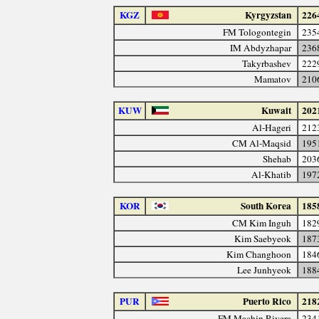
KGZ
Kyrgyzstan
226
FM Tologontegin
235
IM Abdyzhapar
236
Takyrbashev
222
Mamatov
210
KUW
Kuwait
202
Al-Hageri
212
CM Al-Maqsid
195
Shehab
203
Al-Khatib
197
KOR
South Korea
185
CM Kim Inguh
182
Kim Saebyeok
187
Kim Changhoon
184
Lee Junhyeok
188
PUR
Puerto Rico
218
FM Machin Rivera
234