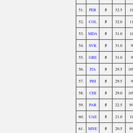
5
51.
PER
32.5
1
5
52.
COL
32.0
1
5
53.
MDA
31.0
1
5
54.
SVK
31.0
9
5
55.
GRE
31.0
9
5
56.
ITA
29.5
10
5
57.
PHI
29.5
9
5
58.
CHI
29.0
10
5
59.
PAR
22.5
9
5
60.
UAE
21.0
1
5
61.
MNE
20.5
9