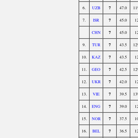
7
6.
UZB
47.0
11
7
7.
ISR
45.0
1
7
CHN
45.0
1
7
9.
TUR
43.5
12
7
10.
KAZ
43.5
1
7
11.
GEO
42.5
12
7
12.
UKR
42.0
1
7
13.
VIE
39.5
13
7
14.
ENG
39.0
1
7
15.
NOR
37.5
1
7
16.
BEL
36.5
1