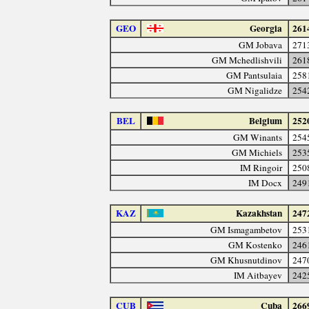
GEO
Georgia
261
GM Jobava
271
GM Mchedlishvili
261
GM Pantsulaia
258
GM Nigalidze
254
BEL
Belgium
252
GM Winants
254
GM Michiels
253
IM Ringoir
250
IM Docx
249
KAZ
Kazakhstan
247
GM Ismagambetov
253
GM Kostenko
246
GM Khusnutdinov
247
IM Aitbayev
242
CUB
Cuba
266