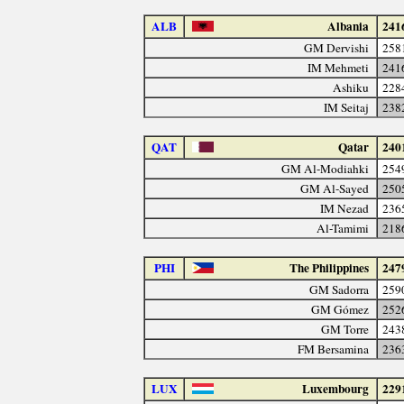
ALB
Albania
241
GM Dervishi
258
IM Mehmeti
241
Ashiku
228
IM Seitaj
238
QAT
Qatar
240
GM Al-Modiahki
254
GM Al-Sayed
250
IM Nezad
236
Al-Tamimi
218
PHI
The Philippines
247
GM Sadorra
259
GM Gómez
252
GM Torre
243
FM Bersamina
236
LUX
Luxembourg
229