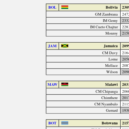
BOL
Bolivia
230
GM Zambrana
247
IM Gemy
233
IM Cueto Chajtur
228
Monroy
215
JAM
Jamaica
209
CM Davy
216
Lorne
205
Mellace
208
Wilson
209
MAW
Malawi
203
CM Chipanga
206
Chimthere
201
CM Nyambalo
211
Gerrard
193
BOT
Botswana
215