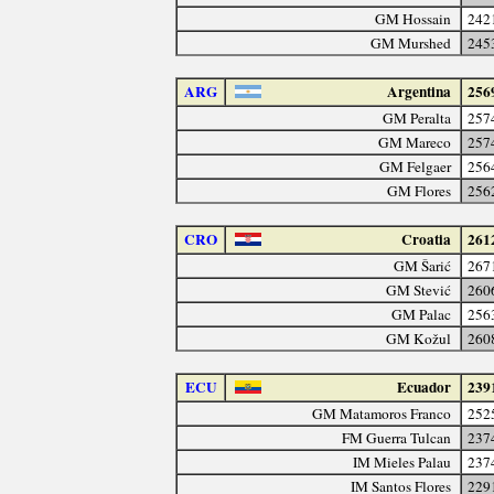
GM Hossain
242
GM Murshed
245
ARG
Argentina
256
GM Peralta
257
GM Mareco
257
GM Felgaer
256
GM Flores
256
CRO
Croatia
261
GM Šarić
267
GM Stević
260
GM Palac
256
GM Kožul
260
ECU
Ecuador
239
GM Matamoros Franco
252
FM Guerra Tulcan
237
IM Mieles Palau
237
IM Santos Flores
229