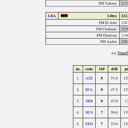
FM Valenta
213
LBA
Libya
222
FM El-Arbi
228
FM Chahrani
223
FM Ghattour
216
FM Asabri
220
<<
Stand
no.
code
MP
dSB
pt
8
1.
AZE
51.0
12
8
2.
BUL
47.5
12
8
3.
SRB
47.0
1
7
4.
RUS
59.0
13
7
5.
NED
53.0
12