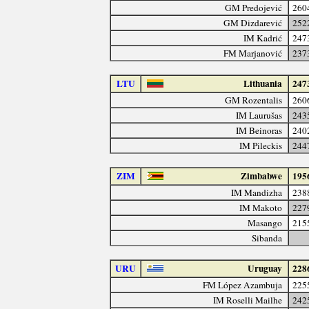
GM Predojević
260
GM Dizdarević
252
IM Kadrić
247
FM Marjanović
237
LTU
Lithuania
247
GM Rozentalis
260
IM Laurušas
243
IM Beinoras
240
IM Pileckis
244
ZIM
Zimbabwe
195
IM Mandizha
238
IM Makoto
227
Masango
215
Sibanda
URU
Uruguay
228
FM López Azambuja
225
IM Roselli Mailhe
242