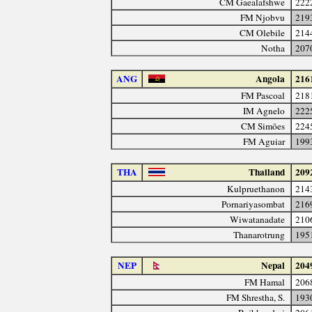
CM Gaealafshwe
222
FM Njobvu
219
CM Olebile
214
Notha
207
ANG
Angola
216
FM Pascoal
218
IM Agnelo
222
CM Simões
224
FM Aguiar
199
THA
Thailand
209
Kulpruethanon
214
Pornariyasombat
216
Wiwatanadate
210
Thanarotrung
195
NEP
Nepal
204
FM Hamal
206
FM Shrestha, S.
193