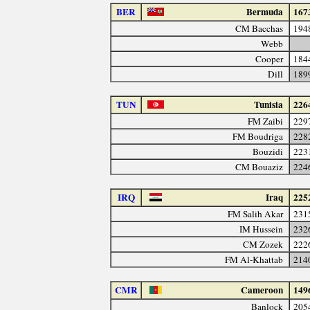
BER
Bermuda
167
CM Bacchas
194
Webb
Cooper
184
Dill
189
TUN
Tunisia
226
FM Zaibi
229
FM Boudriga
228
Bouzidi
223
CM Bouaziz
224
IRQ
Iraq
225
FM Salih Akar
231
IM Hussein
232
CM Zozek
222
FM Al-Khattab
214
CMR
Cameroon
149
Banlock
205