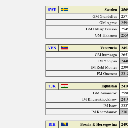
SWE
Sweden
256
GM Grandelius
257
GM Agrest
259
GM Hillarp Persson
254
GM Tikkanen
255
VEN
Venezuela
245
GM Iturrizaga
265
IM Ynojosa
244
IM Rohl Montes
239
FM Guerrero
231
TJK
Tajikistan
241
GM Amonatov
259
IM Khusenkhodzhaev
241
IM Isaev
233
IM Khamdamov
230
BIH
Bosnia & Herzegovina
249