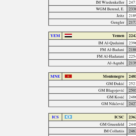
IM Wiedenkeller
247
WGM Berend, E.
233
Jeitz
218
Gengler
217
YEM
Yemen
224
IM Al-Qudaimi
239
FM Al-Badani
218
FM Al-Hadarani
225
Al-Aqrabi
213
MNE
Montenegro
248
GM Đukić
252
GM Blagojević
250
GM Kosić
248
GM Nikčević
242
ICS
ICSC
236
GM Gruenfeld
244
IM Collutiis
246