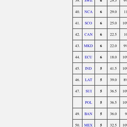
6
39.
SWE
29.5
9
6
40.
NCA
29.0
1
6
41.
SCO
25.0
10
6
42.
CAN
22.5
1
6
43.
MKD
22.0
9
6
44.
ECU
18.0
10
5
45.
IND
41.5
10
5
46.
LAT
39.0
8
5
47.
SUI
36.5
10
5
POL
36.5
10
5
49.
BAN
36.0
9
5
50.
MEX
32.5
10