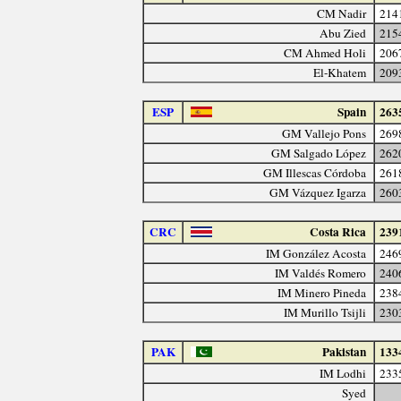
CM Nadir
214
Abu Zied
215
CM Ahmed Holi
206
El-Khatem
209
ESP
Spain
263
GM Vallejo Pons
269
GM Salgado López
262
GM Illescas Córdoba
261
GM Vázquez Igarza
260
CRC
Costa Rica
239
IM González Acosta
246
IM Valdés Romero
240
IM Minero Pineda
238
IM Murillo Tsijli
230
PAK
Pakistan
133
IM Lodhi
233
Syed