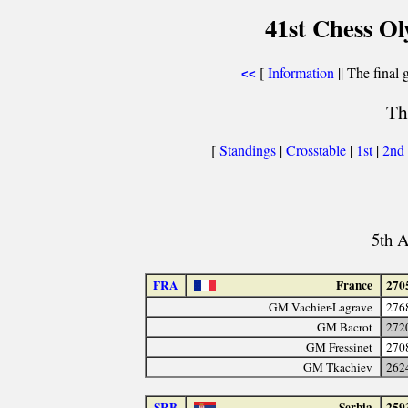
41st Chess O
[
Information
|| The final 
<<
Th
[
Standings
|
Crosstable
|
1st
|
2nd
5th A
FRA
France
270
GM Vachier-Lagrave
276
GM Bacrot
272
GM Fressinet
270
GM Tkachiev
262
SRB
Serbia
259