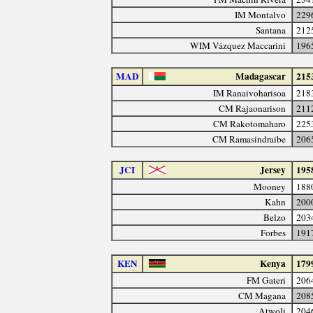
IM Montalvo
229
Santana
212
WIM Vázquez Maccarini
196
MAD
Madagascar
215
IM Ranaivoharisoa
218
CM Rajaonarison
211
CM Rakotomaharo
225
CM Ramasindraibe
206
JCI
Jersey
195
Mooney
188
Kahn
200
Belzo
203
Forbes
191
KEN
Kenya
179
FM Gateri
206
CM Magana
208
Atwoli
204