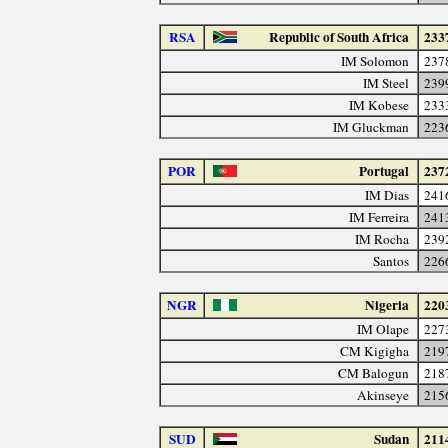
RSA
Republic of South Africa
233
IM Solomon
237
IM Steel
239
IM Kobese
233
IM Gluckman
223
POR
Portugal
237
IM Dias
241
IM Ferreira
241
IM Rocha
239
Santos
226
NGR
Nigeria
220
IM Olape
227
CM Kigigha
219
CM Balogun
218
Akinseye
215
SUD
Sudan
211