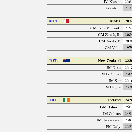
IM Klasan
236
Ghadimi
217
MLT
Malta
207
CM Cilia Vincenti
215
CM Zerafa, R.
208
CM Zerafa, P.
207
CM Vella
197
NZL
New Zealand
233
IM Dive
231
FM Li Zuhao
236
IM Ker
231
FM Hague
232
IRL
Ireland
242
GM Baburin
250
IM Collins
249
IM Heidenfeld
238
FM Daly
232