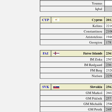
Younus
Iqbal
CYP
Cyprus
201
Kelires
221
Constantinou
210
Aristotelous
194
Georgiou
178
FAI
Faroe Islands
236
IM Ziska
250
IM Rødgaard
236
FM Berg
232
Nielsen
225
SVK
Slovakia
256
GM Markoš
260
GM Ftáčnik
257
GM Michalík
258
GM Petrík
248