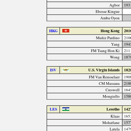
Agbor
193
Ebosse Kingue
Amba Oyon
HKG
Hong Kong
201
Muñiz Pardino
210
Yang
194
FM Tsang Hon Ki
211
Wong
187
ISV
U.S. Virgin Islands
182
FM Van Rensselaer
190
CM Massana
218
Creswell
164
Mongiello
158
LES
Lesotho
142
Klaas
165
Mohatlane
157
Latela
147