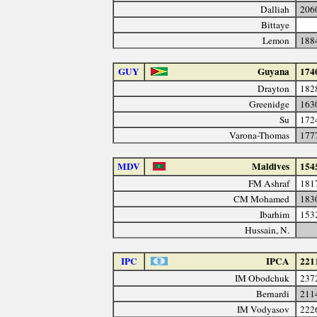
Dalliah
206
Bittaye
Lemon
188
GUY
Guyana
174
Drayton
182
Greenidge
163
Su
172
Varona-Thomas
177
MDV
Maldives
154
FM Ashraf
181
CM Mohamed
183
Ibarhim
153
Hussain, N.
IPC
IPCA
221
IM Obodchuk
237
Bernardi
211
IM Vodyasov
222