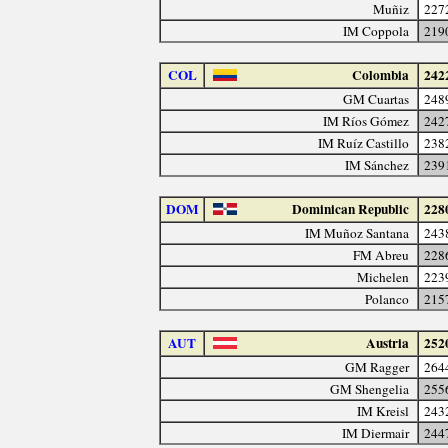
Muñiz
227
IM Coppola
219
COL
Colombia
242
GM Cuartas
248
IM Ríos Gómez
242
IM Ruíz Castillo
238
IM Sánchez
239
DOM
Dominican Republic
228
IM Muñoz Santana
243
FM Abreu
228
Michelen
223
Polanco
215
AUT
Austria
252
GM Ragger
264
GM Shengelia
255
IM Kreisl
243
IM Diermair
244