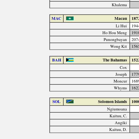
Khalema
MAC
Macau
187
Li Hui
194
Ho Hou Meng
191
Punongbayan
207
Wong Kit
156
BAH
The Bahamas
152
Cox
Joseph
177
Moncur
168
Whyms
162
SOL
Solomon Islands
100
Ngiumoana
Kaituu, C.
Angiki
Kaituu, D.