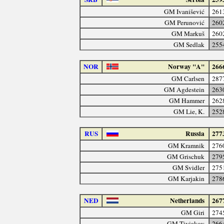
GM Ivanišević
261
GM Perunović
260
GM Markuš
260
GM Sedlak
255
NOR
Norway "A"
266
GM Carlsen
287
GM Agdestein
263
GM Hammer
262
GM Lie, K.
252
RUS
Russia
277
GM Kramnik
276
GM Grischuk
279
GM Svidler
275
GM Karjakin
278
NED
Netherlands
267
GM Giri
274
GM Tiviakov
266