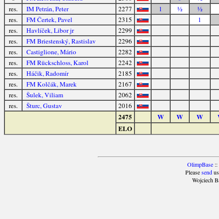
res.
IM Petrán, Peter
2277
1
½
½
res.
FM Čertek, Pavel
2315
1
res.
Havlíček, Libor jr
2299
res.
FM Briestenský, Rastislav
2296
res.
Castiglione, Mário
2282
res.
FM Rückschloss, Karol
2242
res.
Háčik, Radomír
2185
res.
FM Kolčák, Marek
2167
res.
Šulek, Viliam
2062
res.
Šturc, Gustav
2016
2475
W
W
W
ELO
OlimpBase
::
Please
send
us
Wojciech B