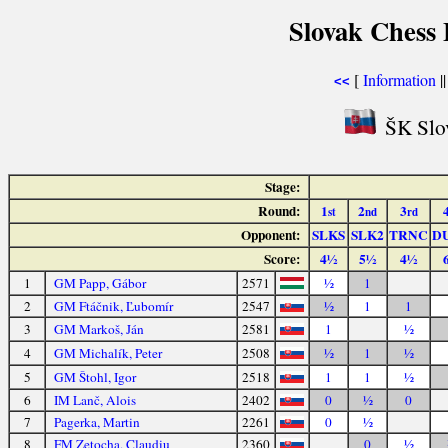
Slovak Chess 
[
Information
|
<<
ŠK Slov
Stage:
Round:
1
2
3
st
nd
rd
Opponent:
SLKS
SLK2
TRNC
D
Score:
4½
5½
4½
1
GM Papp, Gábor
2571
½
1
2
GM Ftáčnik, Ľubomír
2547
½
1
1
3
GM Markoš, Ján
2581
1
½
4
GM Michalík, Peter
2508
½
1
½
5
GM Štohl, Igor
2518
1
1
½
6
IM Lanč, Alois
2402
0
½
0
7
Pagerka, Martin
2261
0
½
8
FM Zetocha, Claudiu
2360
0
½