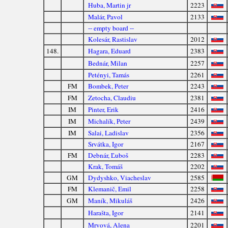
Huba, Martin jr
2223
Malár, Pavol
2133
-- empty board --
Kolesár, Rastislav
2012
148.
Hagara, Eduard
2383
Bednár, Milan
2257
Petényi, Tamás
2261
FM
Bombek, Peter
2243
FM
Zetocha, Claudiu
2381
IM
Pinter, Erik
2416
IM
Michalík, Peter
2439
IM
Salai, Ladislav
2356
Srvátka, Igor
2167
FM
Debnár, Ľuboš
2283
Krak, Tomáš
2202
GM
Dydyshko, Viacheslav
2585
FM
Klemanič, Emil
2258
GM
Maník, Mikuláš
2426
Harašta, Igor
2141
Mrvová, Alena
2201