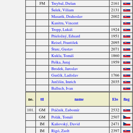
FM
Treybal, Dušan
2161
Šulek, Viliam
2131
Masarik, Drahoslav
2002
Kanitra, Vincent
Tropp, Lukáš
1924
Prieložný, Eduard
1951
Reisel, František
2095
Šturc, Gustav
2071
Kukla, Tomáš
1860
Peška, Juraj
1959
Brodek, Jaroslav
Gurčík, Ladislav
1766
Jurčišin, Imrich
2035
Balluch, Ivan
no.
ttl
name
Elo
flag
101.
GM
Ftáčnik, Ľubomír
2532
GM
Polák, Tomáš
2507
IM
Kaňovský, David
2471
IM
Rigó, Zsolt
2397