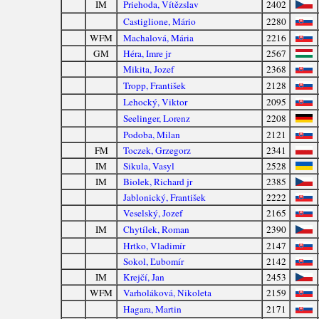
IM
Priehoda, Vítězslav
2402
Castiglione, Mário
2280
WFM
Machalová, Mária
2216
GM
Héra, Imre jr
2567
Mikita, Jozef
2368
Tropp, František
2128
Lehocký, Viktor
2095
Seelinger, Lorenz
2208
Podoba, Milan
2121
FM
Toczek, Grzegorz
2341
IM
Sikula, Vasyl
2528
IM
Biolek, Richard jr
2385
Jablonický, František
2222
Veselský, Jozef
2165
IM
Chytílek, Roman
2390
Hrtko, Vladimír
2147
Sokol, Ľubomír
2142
IM
Krejčí, Jan
2453
WFM
Varholáková, Nikoleta
2159
Hagara, Martin
2171