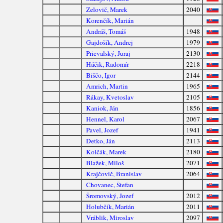
Zelovič, Marek
2040
Korenčík, Marián
Andráš, Tomáš
1948
Gajdošík, Andrej
1979
Prievalský, Juraj
2130
Háčik, Radomír
2218
Biščo, Igor
2144
Amrich, Martin
1965
Rákay, Kvetoslav
2105
Kaniok, Ján
1856
Hennel, Karol
2067
Pavel, Jozef
1941
Detko, Ján
2113
Kolčák, Marek
2180
Blažek, Miloš
2071
Krajčovič, Branislav
2064
Chovanec, Štefan
Šromovský, Jozef
2012
Holubčík, Marián
2011
Vráblik, Miroslav
2097