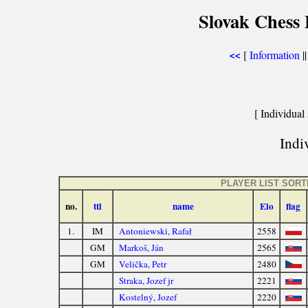
Slovak Chess 
[
Information
|
<<
[ Individual 
Indiv
PLAYER LIST SOR
no.
ttl
name
Elo
flag
1.
IM
Antoniewski, Rafał
2558
GM
Markoš, Ján
2565
GM
Velička, Petr
2480
Straka, Jozef jr
2221
Kostelný, Jozef
2220