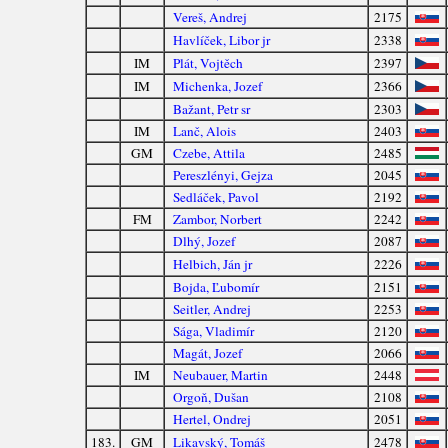
Vereš, Andrej
2175
Havlíček, Libor jr
2338
IM
Plát, Vojtěch
2397
IM
Michenka, Jozef
2366
Bažant, Petr sr
2303
IM
Lanč, Alois
2403
GM
Czebe, Attila
2485
Pereszlényi, Gejza
2045
Sedláček, Pavol
2192
FM
Zambor, Norbert
2242
Dlhý, Jozef
2087
Helbich, Ján jr
2226
Bojda, Ľubomír
2151
Seitler, Andrej
2253
Sága, Vladimír
2120
Magát, Jozef
2066
IM
Neubauer, Martin
2448
Orgoň, Dušan
2108
Hertel, Ondrej
2051
183.
GM
Likavský, Tomáš
2478