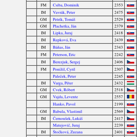
FM
Csiba, Dominik
2353
IM
Vavrák, Peter
2475
GM
Petrík, Tomáš
2529
GM
Plachetka, Ján
2379
IM
Lipka, Juraj
2418
IM
Repková, Eva
2439
IM
Báňas, Ján
2343
FM
Peterson, Eric
2242
IM
Berezjuk, Sergej
2406
FM
Ponížil, Cyril
2307
Paleček, Peter
2245
IM
Varga, Péter
2432
GM
Cvek, Róbert
2518
GM
Vajda, Levente
2557
Hanko, Pavol
2199
GM
Babula, Vlastimil
2569
IM
Černoušek, Lukáš
2417
Matejovič, Juraj
2239
IM
Štočková, Zuzana
2401