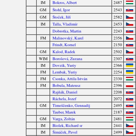
IM
Bokros, Albert
2487
GM
Štohl, Igor
2543
GM
Štoček, Jiří
2582
IM
Talla, Vladimír
2453
Dobrotka, Martin
2243
FM
Malinovský, Karel
2356
Frindt, Kornel
2150
GM
Kalod, Radek
2502
WIM
Borošová, Zuzana
2307
IM
Dovzik, Yuriy
2366
FM
Lembak, Yuriy
2254
FM
Csonka, Attila István
2330
FM
Bobula, Mateusz
2396
Rajňák, Daniel
2208
Ráchela, Jozef
2072
GM
Timoščenko, Gennadij
2495
Tauber, Marek
2187
GM
Varga, Zoltán
2481
IM
Biolek, Richard sr
2441
IM
Šimáček, Pavel
2499