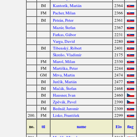
IM
Kantorík, Marián
2364
FM
Pacher, Milan
2366
IM
Petrán, Peter
2361
Mazúr, Štefan
2367
Farkas, Gábor
2231
Varga, David
2280
IM
Tibenský, Róbert
2401
Škreňo, Vladimír
2175
FM
Maroš, Milan
2330
FM
Martiška, Peter
2244
GM
Mrva, Martin
2474
IM
Jurčík, Marián
2477
IM
Mačák, Štefan
2468
IM
Hausner, Ivan
2460
IM
Zpěvák, Pavel
2390
FM
Bednář, Jaromír
2309
200.
FM
Lisko, František
2299
no.
ttl
name
Elo
flag