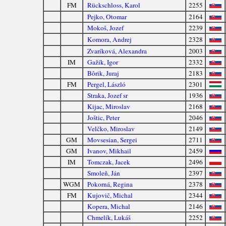
FM
Rückschloss, Karol
2255
Pejko, Otomar
2164
Mokoš, Jozef
2239
Komora, Andrej
2328
Zvaríková, Alexandra
2003
IM
Gažík, Igor
2332
Bôrik, Juraj
2183
FM
Pergel, László
2301
Straka, Jozef sr
1936
Kijac, Miroslav
2168
Joštic, Peter
2046
Velčko, Miroslav
2149
GM
Movsesian, Sergei
2711
GM
Ivanov, Mikhail
2459
IM
Tomczak, Jacek
2496
Smoleň, Ján
2397
WGM
Pokorná, Regina
2378
FM
Kujovič, Michal
2344
Kopera, Michal
2146
Chmelík, Lukáš
2252