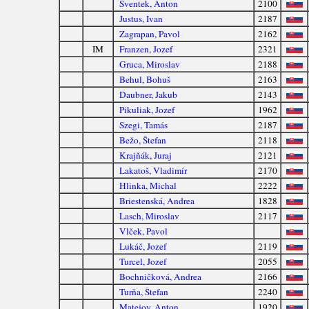
Sventek, Anton
2100
Justus, Ivan
2187
Zagrapan, Pavol
2162
IM
Franzen, Jozef
2321
Gruca, Miroslav
2188
Behul, Bohuš
2163
Daubner, Jakub
2143
Pikuliak, Jozef
1962
Szegi, Tamás
2187
Bežo, Štefan
2118
Krajňák, Juraj
2121
Lakatoš, Vladimír
2170
Hlinka, Michal
2222
Briestenská, Andrea
1828
Lasch, Miroslav
2117
Vlček, Pavol
Lukáč, Jozef
2119
Turcel, Jozef
2055
Bochničková, Andrea
2166
Turňa, Štefan
2240
Matejov, Anton
1920