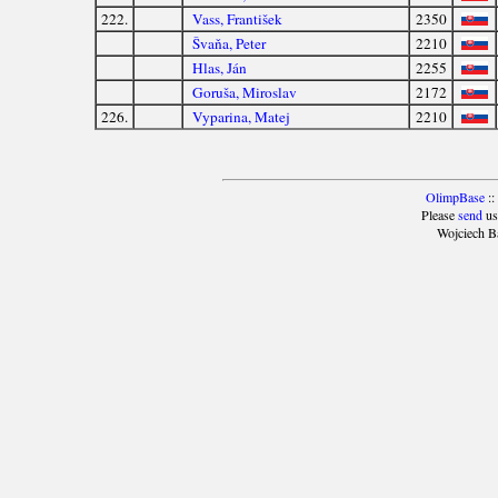
222.
Vass, František
2350
Švaňa, Peter
2210
Hlas, Ján
2255
Goruša, Miroslav
2172
226.
Vyparina, Matej
2210
OlimpBase
::
Please
send
us
Wojciech B