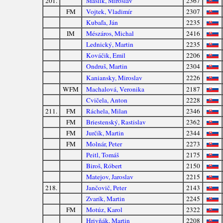
201.
Maslík, Miroslav
2367
FM
Vojtek, Vladimír
2307
Kubaľa, Ján
2235
IM
Mészáros, Michal
2416
Lednický, Martin
2235
Kováčik, Emil
2206
Ondruš, Martin
2304
Kaniansky, Miroslav
2226
WFM
Machalová, Veronika
2187
Cvičela, Anton
2228
211.
FM
Ráchela, Milan
2346
FM
Briestenský, Rastislav
2362
FM
Jurčík, Martin
2344
FM
Molnár, Peter
2273
Peitl, Tomáš
2175
Biroš, Róbert
2150
Matejov, Jaroslav
2215
218.
Jančovič, Peter
2143
Zvarík, Martin
2245
FM
Motúz, Karol
2322
Hrivňák, Martin
2208