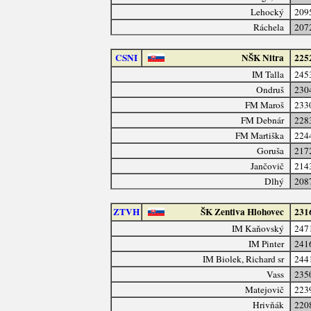
Lehocký
209
Ráchela
207
CSNI
NŠK Nitra
225
IM Talla
245
Ondruš
230
FM Maroš
233
FM Debnár
228
FM Martiška
224
Goruša
217
Jančovič
214
Dlhý
208
ZTVH
ŠK Zentiva Hlohovec
231
IM Kaňovský
247
IM Pinter
241
IM Biolek, Richard sr
244
Vass
235
Matejovič
223
Hrivňák
220