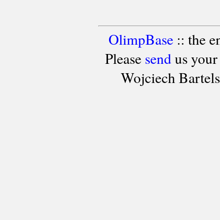
OlimpBase
:: the 
Please
send
us your
Wojciech Bartel