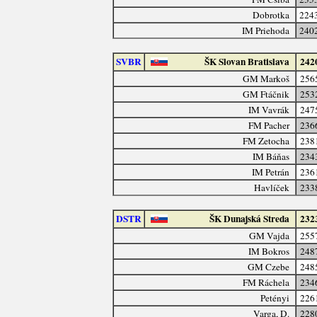
Dobrotka
224
IM Priehoda
240
SVBR
ŠK Slovan Bratislava
242
GM Markoš
256
GM Ftáčnik
253
IM Vavrák
247
FM Pacher
236
FM Zetocha
238
IM Báňas
234
IM Petrán
236
Havlíček
233
DSTR
ŠK Dunajská Streda
232
GM Vajda
255
IM Bokros
248
GM Czebe
248
FM Ráchela
234
Petényi
226
Varga, D.
228