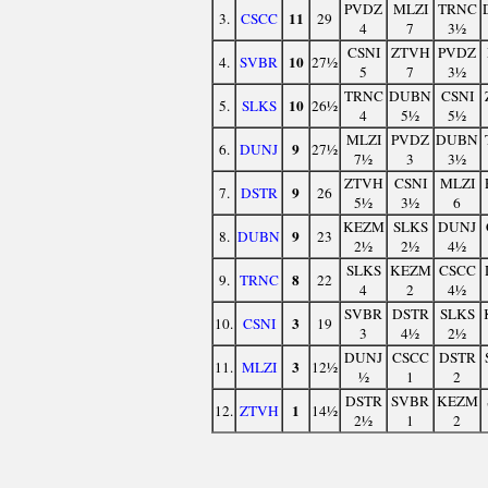
PVDZ
MLZI
TRNC
11
3.
CSCC
29
4
7
3½
CSNI
ZTVH
PVDZ
10
4.
SVBR
27½
5
7
3½
TRNC
DUBN
CSNI
10
5.
SLKS
26½
4
5½
5½
MLZI
PVDZ
DUBN
9
6.
DUNJ
27½
7½
3
3½
ZTVH
CSNI
MLZI
9
7.
DSTR
26
5½
3½
6
KEZM
SLKS
DUNJ
9
8.
DUBN
23
2½
2½
4½
SLKS
KEZM
CSCC
8
9.
TRNC
22
4
2
4½
SVBR
DSTR
SLKS
3
10.
CSNI
19
3
4½
2½
DUNJ
CSCC
DSTR
3
11.
MLZI
12½
½
1
2
DSTR
SVBR
KEZM
1
12.
ZTVH
14½
2½
1
2