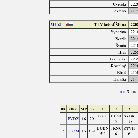
Cvičela
222
Škreňo
217
MLZI
TJ Mladosť Žilina
220
Vyparina
221
Zvarík
224
Švaňa
221
Hlas
225
Lednický
223
Kostelný
222
Biroš
215
Harašta
214
<<
Stand
no.
code
MP
pts
1
2
3
CSCC
DUNJ
SVBR
16
1.
PVDZ
29
4
5
4½
DUBN
TRNC
ZTVH
15
2.
KEZM
31½
5½
6
6