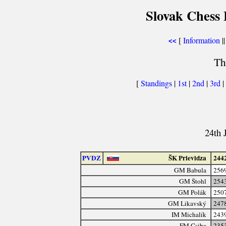
Slovak Chess 
[
Information
||
<<
Th
[
Standings
|
1st
|
2nd
|
3rd
|
24th 
PVDZ
ŠK Prievidza
244
GM Babula
256
GM Štohl
254
GM Polák
250
GM Likavský
247
IM Michalík
243
FM Csiba
235