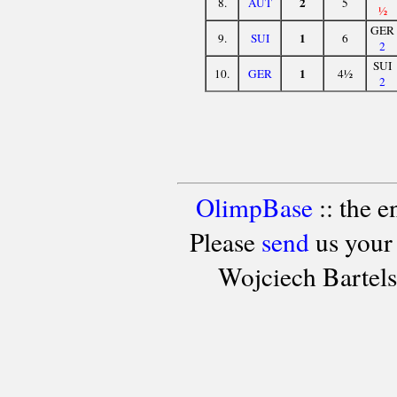
2
8.
AUT
5
½
GER
1
9.
SUI
6
2
SUI
1
10.
GER
4½
2
OlimpBase
:: the 
Please
send
us your
Wojciech Bartel