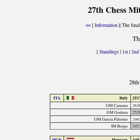
27th Chess Mi
[
Information
|| The final
<<
Th
[
Standings
|
1st
|
2nd
28th
ITA
Italy
251
GM Caruana
262
GM Godena
252
GM García Palermo
246
IM Borgo
245
HUN
Hungary
249