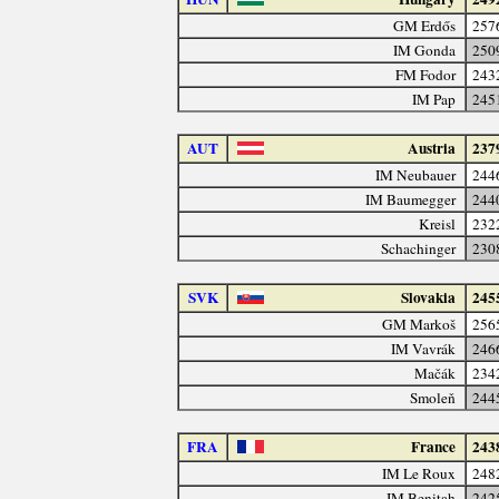
GM Erdős
257
IM Gonda
250
FM Fodor
243
IM Pap
245
AUT
Austria
237
IM Neubauer
244
IM Baumegger
244
Kreisl
232
Schachinger
230
SVK
Slovakia
245
GM Markoš
256
IM Vavrák
246
Mačák
234
Smoleň
244
FRA
France
243
IM Le Roux
248
IM Benitah
242