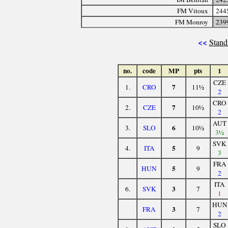
FM Vitoux
244
FM Monroy
239
<<
Stand
no.
code
MP
pts
1
CZE
7
1.
CRO
11½
2
CRO
7
2.
CZE
10½
2
AUT
6
3.
SLO
10½
3½
SVK
5
4.
ITA
9
3
FRA
5
HUN
9
2
ITA
3
6.
SVK
7
1
HUN
3
FRA
7
2
SLO