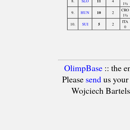
11
8.
SLO
4
1½
CRO
10
9.
HUN
2
1½
ITA
5
10.
SUI
2
0
OlimpBase
:: the 
Please
send
us your
Wojciech Bartel