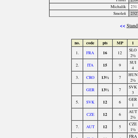
Michalík
231
Smoleň
232
<<
Stand
no.
code
pts
MP
1
SLO
16
1.
FRA
12
2½
SUI
15
2.
ITA
9
4
HUN
13½
3.
CRO
7
2½
SVK
13½
GER
7
3
GER
12
5.
SVK
6
1
AUT
12
CZE
6
2½
CZE
12
7.
AUT
5
1½
FRA