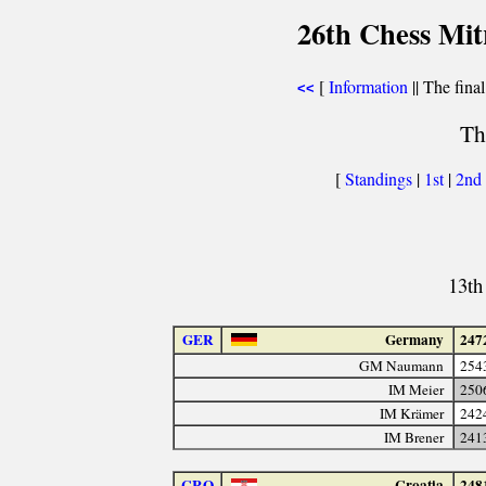
26th Chess Mit
[
Information
|| The final
<<
Th
[
Standings
|
1st
|
2nd
13th
GER
Germany
247
GM Naumann
254
IM Meier
250
IM Krämer
242
IM Brener
241
CRO
Croatia
248