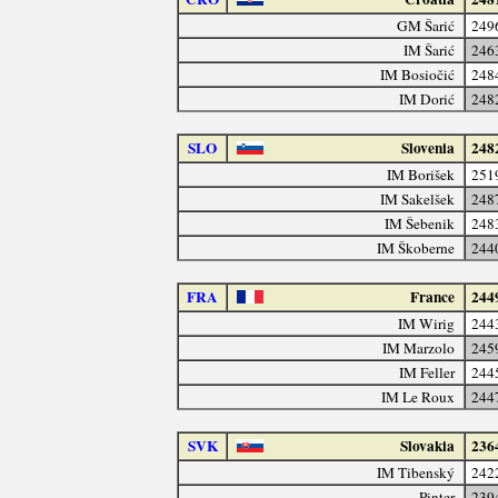
GM Šarić
249
IM Šarić
246
IM Bosiočić
248
IM Dorić
248
SLO
Slovenia
248
IM Borišek
251
IM Sakelšek
248
IM Šebenik
248
IM Škoberne
244
FRA
France
244
IM Wirig
244
IM Marzolo
245
IM Feller
244
IM Le Roux
244
SVK
Slovakia
236
IM Tibenský
242
Pinter
239