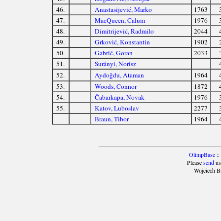
46.
Anastasijević, Marko
1763
47.
MacQueen, Calum
1976
48.
Dimitrijević, Radmilo
2044
49.
Grković, Konstantin
1902
50.
Gabrić, Goran
2033
51.
Surányi, Norisz
52.
Aydoğdu, Ataman
1964
53.
Woods, Connor
1872
54.
Čabarkapa, Novak
1976
55.
Katov, Luboslav
2277
Braun, Tibor
1964
OlimpBase
::
Please
send
us
Wojciech B