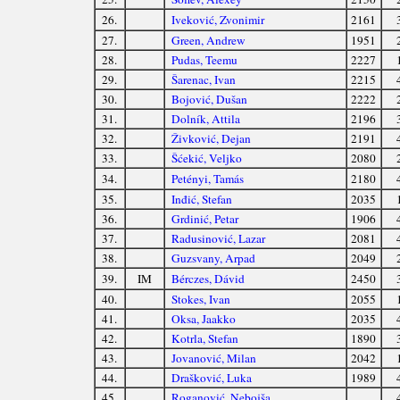
26.
Iveković, Zvonimir
2161
27.
Green, Andrew
1951
28.
Pudas, Teemu
2227
29.
Šarenac, Ivan
2215
30.
Bojović, Dušan
2222
31.
Dolník, Attila
2196
32.
Živković, Dejan
2191
33.
Šćekić, Veljko
2080
34.
Petényi, Tamás
2180
35.
Inđić, Stefan
2035
36.
Grdinić, Petar
1906
37.
Radusinović, Lazar
2081
38.
Guzsvany, Arpad
2049
39.
IM
Bérczes, Dávid
2450
40.
Stokes, Ivan
2055
41.
Oksa, Jaakko
2035
42.
Kotrla, Stefan
1890
43.
Jovanović, Milan
2042
44.
Drašković, Luka
1989
45.
Roganović, Nebojša