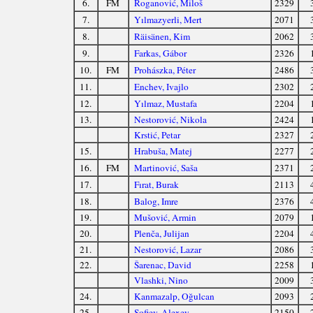
6.
FM
Roganović, Miloš
2329
7.
Yılmazyerli, Mert
2071
8.
Räisänen, Kim
2062
9.
Farkas, Gábor
2326
10.
FM
Prohászka, Péter
2486
11.
Enchev, Ivajlo
2302
12.
Yılmaz, Mustafa
2204
13.
Nestorović, Nikola
2424
Krstić, Petar
2327
15.
Hrabuša, Matej
2277
16.
FM
Martinović, Saša
2371
17.
Fırat, Burak
2113
18.
Balog, Imre
2376
19.
Mušović, Armin
2079
20.
Plenča, Julijan
2204
21.
Nestorović, Lazar
2086
22.
Šarenac, David
2258
Vlashki, Nino
2009
24.
Kanmazalp, Oğulcan
2093
25.
Sofiev, Alexey
2150