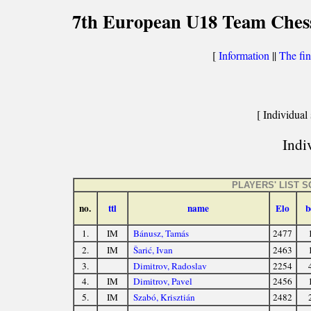
7th European U18 Team Chess
[
Information
||
The fin
[ Individual 
Indiv
PLAYERS' LIST 
no.
ttl
name
Elo
b
1.
IM
Bánusz, Tamás
2477
2.
IM
Šarić, Ivan
2463
3.
Dimitrov, Radoslav
2254
4.
IM
Dimitrov, Pavel
2456
5.
IM
Szabó, Krisztián
2482