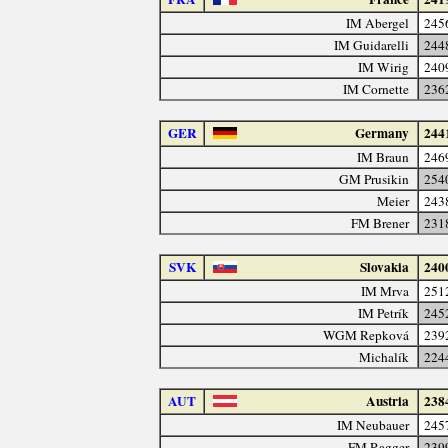
IM Abergel
245
IM Guidarelli
244
IM Wirig
240
IM Cornette
236
GER
Germany
244
IM Braun
246
GM Prusikin
254
Meier
243
FM Brener
231
SVK
Slovakia
240
IM Mrva
251
IM Petrík
245
WGM Repková
239
Michalík
224
AUT
Austria
238
IM Neubauer
245
FM Ragger
239