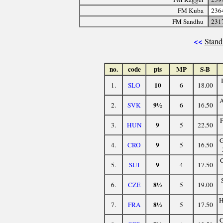
FM Kuba
236
FM Sandhu
231
<<
Stand
no.
code
pts
MP
S-B
10
1.
SLO
6
18.00
9½
2.
SVK
6
16.50
9
3.
HUN
5
22.50
9
4.
CRO
5
16.50
9
5.
SUI
4
17.50
8½
6.
CZE
5
19.00
8½
7.
FRA
5
17.50