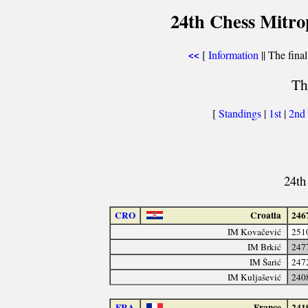
24th Chess Mitro
[
Information
|| The final
<<
Th
[
Standings
|
1st
|
2nd
24th
CRO
Croatia
246
IM Kovačević
251
IM Brkić
247
IM Šarić
247
IM Kuljašević
240
FRA
France
241