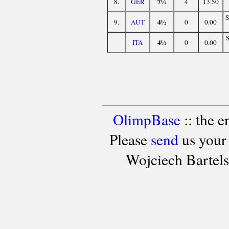
7½
8.
GER
4
13.50
4½
9.
AUT
0
0.00
4½
ITA
0
0.00
OlimpBase
:: the 
Please
send
us your
Wojciech Bartel