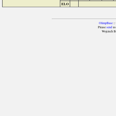
ELO
OlimpBase
::
Please
send
us
Wojciech B