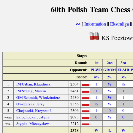
60th Polish Team Chess
[
Information
||
Ekstraliga
||
<<
KS Pocztowi
Stage:
Round:
1
2
3
st
nd
rd
Opponent:
PLWR
GROM
ZLMR
Score:
4½
2½
3½
1
IM Urban, Klaudiusz
2504
1
½
½
2
IM Szeląg, Marcin
2461
1
½
1
3
GM Schmidt, Włodzimierz
2430
1
½
1
4
Owczarzak, Jerzy
2356
½
½
1
5
Chojnacki, Krzysztof
2306
1
0
0
wom
Skrochocka, Justyna
2093
0
½
0
res.
Stypka, Mieczysław
2212
2378
W
L
W