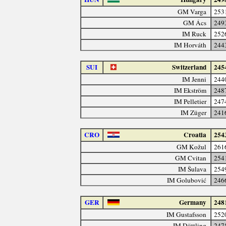
GM Varga
253
GM Ács
249
IM Ruck
252
IM Horváth
244
SUI
Switzerland
245
IM Jenni
244
IM Ekström
248
IM Pelletier
247
IM Züger
241
CRO
Croatia
254
GM Kožul
261
GM Cvitan
254
IM Šulava
254
IM Golubović
246
GER
Germany
248
IM Gustafsson
252
IM Döttling
247