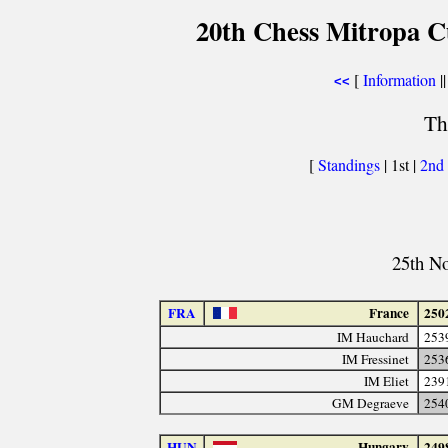
20th Chess Mitropa Cu
[
Information
||
<<
Th
[
Standings
| 1st |
2nd
25th N
FRA
France
250
IM Hauchard
253
IM Fressinet
253
IM Eliet
239
GM Degraeve
254
HUN
Hungary
249