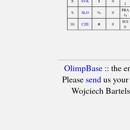
1
8.
SVK
0
1
FRA
½
9.
SLO
0
½
SUI
0
10.
CZE
0
0
OlimpBase
:: the 
Please
send
us your
Wojciech Bartel