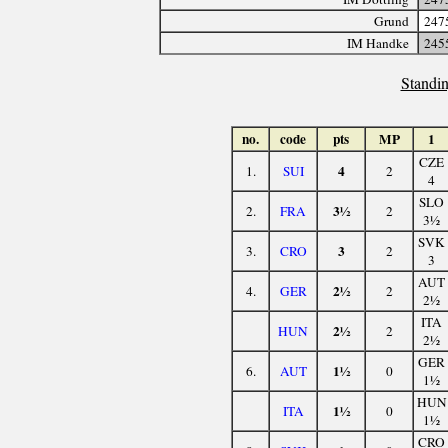
Grund
247
IM Handke
245
Standin
no.
code
pts
MP
1
CZE
4
1.
SUI
2
4
SLO
3½
2.
FRA
2
3½
SVK
3
3.
CRO
2
3
AUT
2½
4.
GER
2
2½
ITA
2½
HUN
2
2½
GER
1½
6.
AUT
0
1½
HUN
1½
ITA
0
1½
CRO