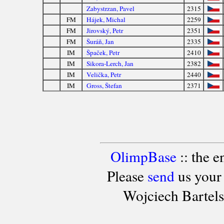
Zabystrzan, Pavel
2315
FM
Hájek, Michal
2259
FM
Jirovský, Petr
2351
FM
Šuráň, Jan
2335
IM
Špaček, Petr
2410
IM
Sikora-Lerch, Jan
2382
IM
Velička, Petr
2440
IM
Gross, Štefan
2371
OlimpBase
:: the 
Please
send
us your
Wojciech Bartel