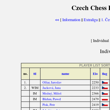
Czech Chess E
[
Information
||
Extraliga
||
1. Če
<<
[ Individual 
Indiv
PLAYER LIST SOR
no.
ttl
name
Elo
flag
1.
Olšar, Jaroslav
2250
2.
WIM
Jacková, Jana
2233
IM
Možný, Miloš
2366
IM
Blehm, Paweł
2479
Pisk, Petr
2419