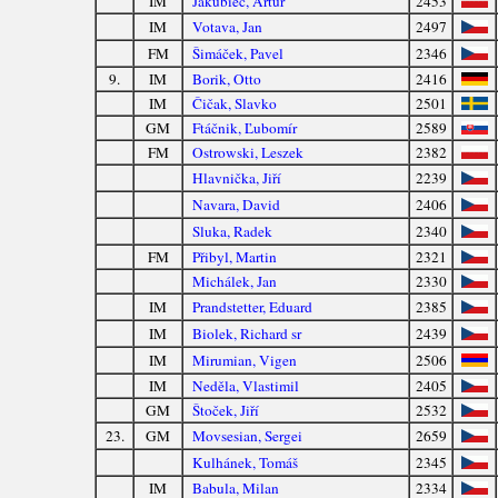
IM
Jakubiec, Artur
2453
IM
Votava, Jan
2497
FM
Šimáček, Pavel
2346
9.
IM
Borik, Otto
2416
IM
Čičak, Slavko
2501
GM
Ftáčnik, Ľubomír
2589
FM
Ostrowski, Leszek
2382
Hlavnička, Jiří
2239
Navara, David
2406
Sluka, Radek
2340
FM
Přibyl, Martin
2321
Michálek, Jan
2330
IM
Prandstetter, Eduard
2385
IM
Biolek, Richard sr
2439
IM
Mirumian, Vigen
2506
IM
Neděla, Vlastimil
2405
GM
Štoček, Jiří
2532
23.
GM
Movsesian, Sergei
2659
Kulhánek, Tomáš
2345
IM
Babula, Milan
2334