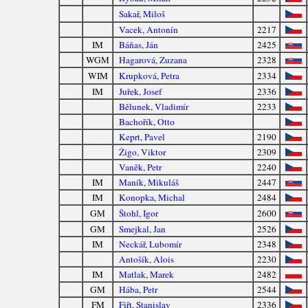
Sakař, Miloš
Vacek, Antonín
2217
IM
Báňas, Ján
2425
WGM
Hagarová, Zuzana
2328
WIM
Krupková, Petra
2334
IM
Juřek, Josef
2336
Bělunek, Vladimír
2233
Bachořík, Otto
Keprt, Pavel
2190
Žigo, Viktor
2309
Vaněk, Petr
2240
IM
Maník, Mikuláš
2447
IM
Konopka, Michal
2484
GM
Štohl, Igor
2600
GM
Smejkal, Jan
2526
IM
Neckář, Lubomír
2348
Antošík, Alois
2230
IM
Matlak, Marek
2482
GM
Hába, Petr
2544
FM
Fiřt, Stanislav
2336