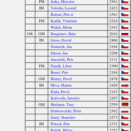
FM
Jurka, Miroslav
2361
IM
Vološin, Leonid
2423
Bažant, Petr sr
2361
FM
Karlík, Vladimír
2324
Walek, Milan
2343
108.
GM
Ibragimov, Ildar
2616
IM
Gross, David
2466
Tomeček, Jan
2164
Sikora, Jan
2208
Janoušek, Petr
2131
FM
Daněk, Libor
2300
Beneš, Petr
2184
GM
Blatný, Pavel
2476
IM
Mrva, Martin
2426
Káňa, Pavel
2143
Kalivoda, Jaroslav
2207
GM
Shulman, Yury
2559
Dobrowolski, Piotr
2362
Jasný, Stanislav
2273
IM
Poloch, Petr
2331
Rybák, Milan
2252