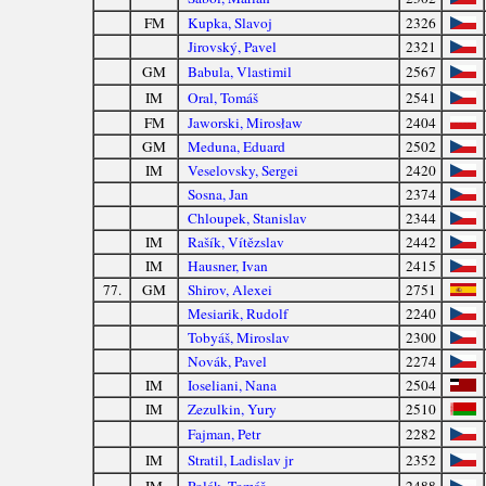
FM
Kupka, Slavoj
2326
Jirovský, Pavel
2321
GM
Babula, Vlastimil
2567
IM
Oral, Tomáš
2541
FM
Jaworski, Mirosław
2404
GM
Meduna, Eduard
2502
IM
Veselovsky, Sergei
2420
Sosna, Jan
2374
Chloupek, Stanislav
2344
IM
Rašík, Vítězslav
2442
IM
Hausner, Ivan
2415
77.
GM
Shirov, Alexei
2751
Mesiarik, Rudolf
2240
Tobyáš, Miroslav
2300
Novák, Pavel
2274
IM
Ioseliani, Nana
2504
IM
Zezulkin, Yury
2510
Fajman, Petr
2282
IM
Stratil, Ladislav jr
2352
IM
Polák, Tomáš
2488