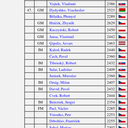
Vojtek, Vladimír
2386
47.
GM
Dydyshko, Viacheslav
2523
Bělaška, Přemysl
2289
GM
Hráček, Zbyněk
2629
GM
Kuczyński, Robert
2450
GM
Jansa, Vlastimil
2442
GM
Ģipslis, Aivars
2463
IM
Kalod, Radek
2440
Čech, Pavel
2360
IM
Tibenský, Róbert
2432
IM
Salai, Ladislav
2409
Jurásek, Miroslav
2360
IM
Orság, Milan
2407
IM
David, Pavel
2432
Cvek, Robert
2444
IM
Bereziuk, Sergei
2354
FM
Pacl, Václav
2285
Virostko, Petr
2253
Drbohlav, František
2255
Sabol, Marian
2302