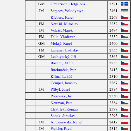
GM
Grétarsson, Helgi Áss
2521
IM
Sergeev, Volodymyr
2461
Kleberc, Karel
2267
FM
Netušil, Miloslav
2252
IM
Vokáč, Marek
2494
FM
Talla, Vladimír
2352
GM
Mokrý, Karel
2460
FM
Langner, Ladislav
2355
GM
Lechtýnský, Jiří
2365
Bažant, Petr jr
2233
Buchníček, Petr
2413
Klíma, Lukáš
2310
Čempel, Jaroslav
2267
IM
Přibyl, Josef
2384
Pačovský, Jiří
2350
Neuman, Petr
2384
Chytilek, Roman
2397
Sobek, Jaroslav
2295
IM
Antoniewski, Rafał
2417
IM
Freisler, Pavel
2315