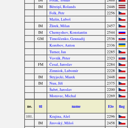
IM
Bērziņš, Rolands
2446
Folk, Petr
2256
Mašín, Luboš
IM
Žůrek, Milan
2457
IM
Chernyshov, Konstantin
2544
GM
Timoščenko, Gennadij
2536
Korobov, Anton
2336
Turner, Jan
2285
Vavrák, Peter
2323
FM
Česal, Jaroslav
2284
Zimniok, Lubomír
2228
IM
Stryjecki, Marek
2448
IM
Nun, Jiří
2375
Šubrt, Jaroslav
2200
Moravec, Michal
2269
no.
ttl
name
Elo
flag
101.
Krajina, Aleš
2296
IM
Jirovský, Miloš
2458