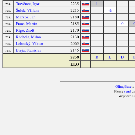
res.
Travěnec, Igor
2235
1
res.
Šulek, Viliam
2215
½
res.
Markoš, Ján
2180
res.
Fraas, Martin
2185
0
res.
Rigó, Zsolt
2170
res.
Ráchela, Milan
2130
res.
Lehocký, Viktor
2065
res.
Breja, Stanislav
2145
2258
D
L
D
ELO
OlimpBase
::
Please
send
us
Wojciech B