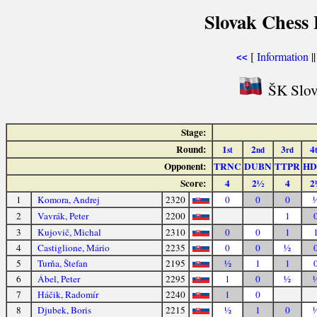
Slovak Chess 
[
Information
|
<<
ŠK Slova
Stage:
Round:
1
2
3
4
st
nd
rd
Opponent:
TRNC
DUBN
TTPR
HD
Score:
4
2½
4
2
1
Komora, Andrej
2320
0
0
0
2
Vavrák, Peter
2200
1
3
Kujovič, Michal
2310
0
0
1
4
Castiglione, Mário
2235
0
0
½
5
Turňa, Štefan
2195
½
1
1
6
Ábel, Peter
2295
1
0
½
7
Háčik, Radomír
2240
1
0
8
Djubek, Boris
2215
½
1
0