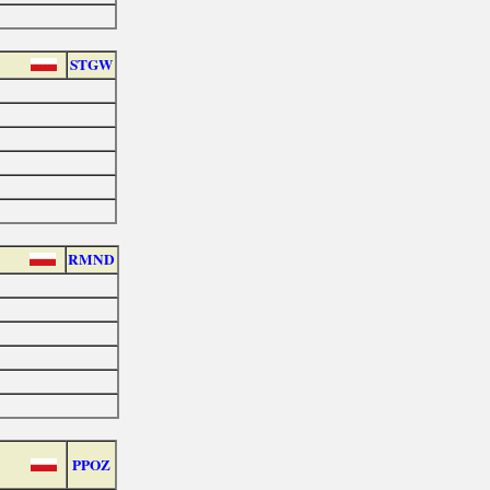
STGW
e
RMND
PPOZ