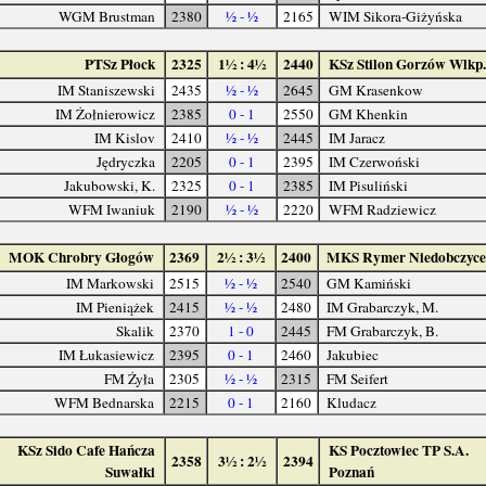
WGM Brustman
2380
½ - ½
2165
WIM Sikora-Giżyńska
PTSz Płock
2325
1½ : 4½
2440
KSz Stilon Gorzów Wlkp.
IM Staniszewski
2435
½ - ½
2645
GM Krasenkow
IM Żołnierowicz
2385
0 - 1
2550
GM Khenkin
IM Kislov
2410
½ - ½
2445
IM Jaracz
Jędryczka
2205
0 - 1
2395
IM Czerwoński
Jakubowski, K.
2325
0 - 1
2385
IM Pisuliński
WFM Iwaniuk
2190
½ - ½
2220
WFM Radziewicz
MOK Chrobry Głogów
2369
2½ : 3½
2400
MKS Rymer Niedobczyc
IM Markowski
2515
½ - ½
2540
GM Kamiński
IM Pieniążek
2415
½ - ½
2480
IM Grabarczyk, M.
Skalik
2370
1 - 0
2445
FM Grabarczyk, B.
IM Łukasiewicz
2395
0 - 1
2460
Jakubiec
FM Żyła
2305
½ - ½
2315
FM Seifert
WFM Bednarska
2215
0 - 1
2160
Kludacz
KSz Sido Cafe Hańcza
KS Pocztowiec TP S.A.
2358
3½ : 2½
2394
Suwałki
Poznań