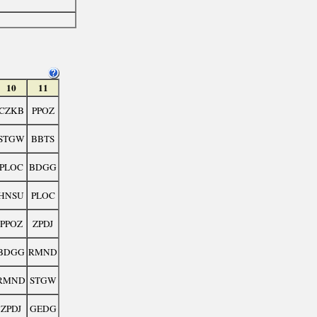
10
11
CZKB
PPOZ
STGW
BBTS
PLOC
BDGG
HNSU
PLOC
PPOZ
ZPDJ
BDGG
RMND
RMND
STGW
ZPDJ
GEDG