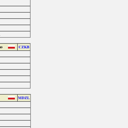
a
no
CZKB
MDZL