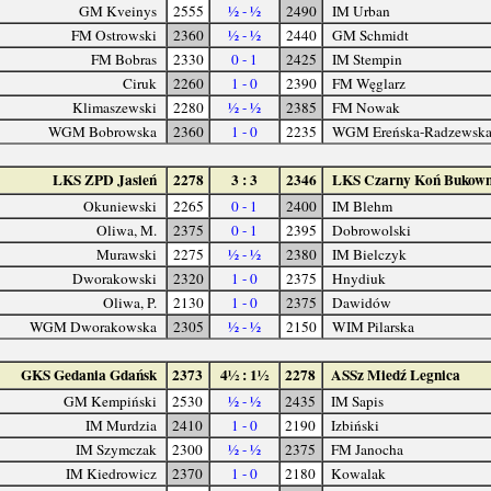
GM Kveinys
2555
½ - ½
2490
IM Urban
FM Ostrowski
2360
½ - ½
2440
GM Schmidt
FM Bobras
2330
0 - 1
2425
IM Stempin
Ciruk
2260
1 - 0
2390
FM Węglarz
Klimaszewski
2280
½ - ½
2385
FM Nowak
WGM Bobrowska
2360
1 - 0
2235
WGM Ereńska-Radzewsk
LKS ZPD Jasień
2278
3 : 3
2346
LKS Czarny Koń Bukow
Okuniewski
2265
0 - 1
2400
IM Blehm
Oliwa, M.
2375
0 - 1
2395
Dobrowolski
Murawski
2275
½ - ½
2380
IM Bielczyk
Dworakowski
2320
1 - 0
2375
Hnydiuk
Oliwa, P.
2130
1 - 0
2375
Dawidów
WGM Dworakowska
2305
½ - ½
2150
WIM Pilarska
GKS Gedania Gdańsk
2373
4½ : 1½
2278
ASSz Miedź Legnica
GM Kempiński
2530
½ - ½
2435
IM Sapis
IM Murdzia
2410
1 - 0
2190
Izbiński
IM Szymczak
2300
½ - ½
2375
FM Janocha
IM Kiedrowicz
2370
1 - 0
2180
Kowalak