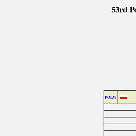
53rd P
POLW