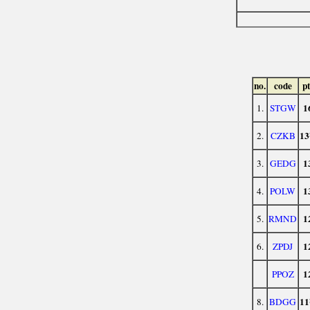
no.
code
pt
1
1.
STGW
1
2.
CZKB
1
3.
GEDG
1
4.
POLW
1
5.
RMND
1
6.
ZPDJ
1
PPOZ
1
8.
BDGG