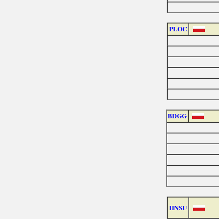
PLOC
BDGG
HNSU