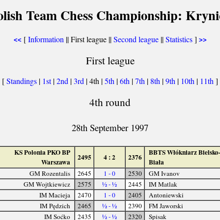
olish Team Chess Championship: Kryni
[
Information
|| First league ||
Second league
||
Statistics
]
<<
>>
First league
[
Standings
|
1st
|
2nd
|
3rd
| 4th |
5th
|
6th
|
7th
|
8th
|
9th
|
10th
|
11th
]
4th round
28th September 1997
KS Polonia PKO BP
BBTS Włókniarz Bielsko
2495
4 : 2
2376
Warszawa
Biała
GM Rozentalis
2645
1 - 0
2530
GM Ivanov
GM Wojtkiewicz
2575
½ - ½
2445
IM Matlak
IM Macieja
2470
1 - 0
2405
Antoniewski
IM Pędzich
2465
½ - ½
2390
FM Jaworski
IM Soćko
2435
½ - ½
2320
Spisak