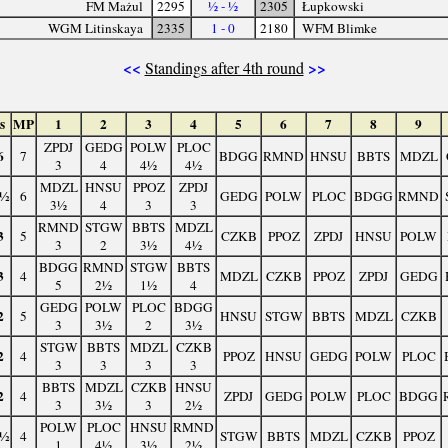
FM Mażul
2295
½ - ½
2305
Łupkowski
WGM Litinskaya
2335
1 - 0
2180
WFM Blimke
<<
>>
Standings after 4th round
s
MP
1
2
3
4
5
6
7
8
9
ZPDJ
GEDG
POLW
PLOC
6
7
BDGG
RMND
HNSU
BBTS
MDZL
3
4
4½
4½
MDZL
HNSU
PPOZ
ZPDJ
3½
6
GEDG
POLW
PLOC
BDGG
RMND
3½
4
3
3
RMND
STGW
BBTS
MDZL
3
5
CZKB
PPOZ
ZPDJ
HNSU
POLW
3
2
3½
4½
BDGG
RMND
STGW
BBTS
3
4
MDZL
CZKB
PPOZ
ZPDJ
GEDG
5
2½
1½
4
GEDG
POLW
PLOC
BDGG
2
5
HNSU
STGW
BBTS
MDZL
CZKB
3
3½
2
3½
STGW
BBTS
MDZL
CZKB
2
4
PPOZ
HNSU
GEDG
POLW
PLOC
3
3
3
3
BBTS
MDZL
CZKB
HNSU
2
4
ZPDJ
GEDG
POLW
PLOC
BDGG
3
3½
3
2½
POLW
PLOC
HNSU
RMND
1½
4
STGW
BBTS
MDZL
CZKB
PPOZ
1
4½
3½
2½