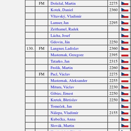
FM
Doležal, Martin
2275
Kotek, Daniel
2360
Vltavský, Vladimír
Lamser, Jan
2295
Zeithamel, Radek
Lácha, Josef
Gdovin, Ján
2250
130.
FM
Langner, Ladislav
2360
Masternak, Grzegorz
2395
Tatarko, Jan
2315
Frolík, Martin
2260
FM
Pacl, Václav
2275
Masternak, Aleksander
2255
Mitura, Václav
2230
Gibiec, Ernest
2250
Kretek, Břetislav
2250
Tomeček, Jan
Nálepa, Vladimír
2155
Kubečka, Anna
Slovák, Martin