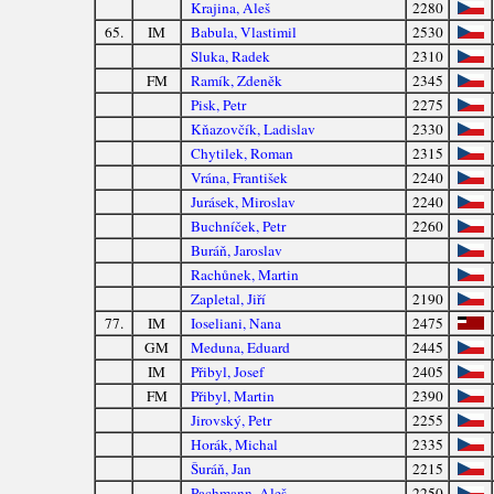
Krajina, Aleš
2280
65.
IM
Babula, Vlastimil
2530
Sluka, Radek
2310
FM
Ramík, Zdeněk
2345
Pisk, Petr
2275
Kňazovčík, Ladislav
2330
Chytilek, Roman
2315
Vrána, František
2240
Jurásek, Miroslav
2240
Buchníček, Petr
2260
Buráň, Jaroslav
Rachůnek, Martin
Zapletal, Jiří
2190
77.
IM
Ioseliani, Nana
2475
GM
Meduna, Eduard
2445
IM
Přibyl, Josef
2405
FM
Přibyl, Martin
2390
Jirovský, Petr
2255
Horák, Michal
2335
Šuráň, Jan
2215
Pachmann, Aleš
2250