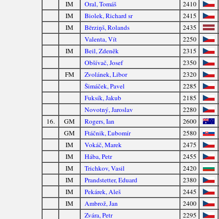
IM
Oral, Tomáš
2410
IM
Biolek, Richard sr
2415
IM
Bērziņš, Rolands
2435
Valenta, Vít
2250
IM
Beil, Zdeněk
2315
Obšívač, Josef
2350
FM
Zvolánek, Libor
2320
Šimáček, Pavel
2285
Fuksík, Jakub
2185
Novotný, Jaroslav
2280
16.
GM
Rogers, Ian
2600
GM
Ftáčnik, Ľubomír
2580
IM
Vokáč, Marek
2475
IM
Hába, Petr
2455
IM
Trichkov, Vasil
2420
IM
Prandstetter, Eduard
2380
IM
Pekárek, Aleš
2445
IM
Ambrož, Jan
2400
Zvára, Petr
2295