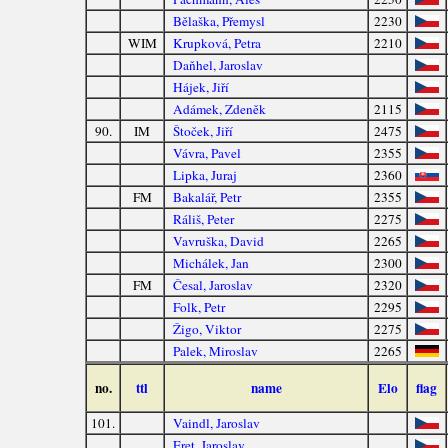
Bělaška, Přemysl
2230
WIM
Krupková, Petra
2210
Daňhel, Jaroslav
Hájek, Jiří
Adámek, Zdeněk
2115
90.
IM
Štoček, Jiří
2475
Vávra, Pavel
2355
Lipka, Juraj
2360
FM
Bakalář, Petr
2355
Ráliš, Peter
2275
Vavruška, David
2265
Michálek, Jan
2300
FM
Česal, Jaroslav
2320
Folk, Petr
2295
Žigo, Viktor
2275
Palek, Miroslav
2265
no.
ttl
name
Elo
flag
101.
Vaindl, Jaroslav
Eret, Jaroslav