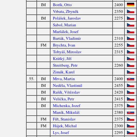
IM
Borik, Otto
2400
Vrbata, Zbyněk
2350
IM
Polášek, Jaroslav
2275
Sabol, Marian
Maršálek, Josef
Barták, Vladimír
2310
FM
Brychta, Ivan
2255
Tobyáš, Miroslav
2315
Krátký, Jiří
Streitberg, Petr
2260
Zimák, Karel
55.
IM
Mrva, Martin
2400
IM
Neděla, Vlastimil
2455
IM
Rašík, Vítězslav
2420
IM
Velička, Petr
2415
IM
Michenka, Jozef
2375
Maník, Mikuláš
2380
FM
Fiřt, Stanislav
2375
FM
Hájek, Michal
2300
Lys, Josef
2295