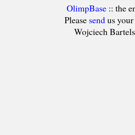
OlimpBase
:: the 
Please
send
us your
Wojciech Bartel