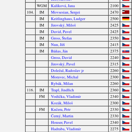
WGM
Kalíková, Jana
2100
104.
IM
Movsesian, Sergei
2470
IM
Keitlinghaus, Ludger
2500
IM
Jirovský, Miloš
2425
IM
David, Pavel
2425
IM
Gross, Štefan
2350
IM
Nun, Jiří
2415
IM
Báňas, Ján
2375
Gross, David
2240
Jirovský, Pavel
2315
Doležal, Radoslav jr
2260
Moravec, Michal
2300
Rybák, Milan
2260
116.
IM
Trapl, Jindřich
2360
FM
Vodička, Vladimír
2340
Kozák, Miloš
2300
FM
Kučera, Petr
2330
Černý, Martin
2330
Houser, Pavel
2340
Hadraba, Vladimír
2275