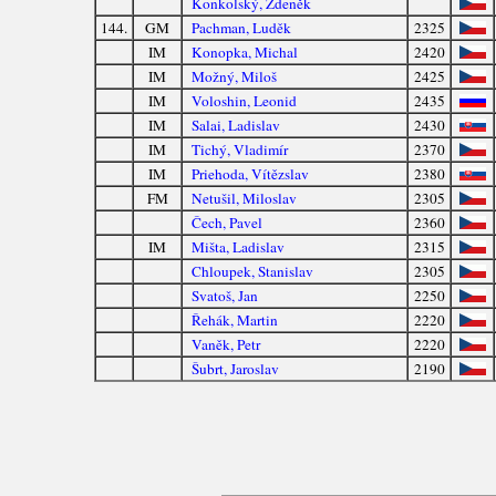
Konkolský, Zdeněk
144.
GM
Pachman, Luděk
2325
IM
Konopka, Michal
2420
IM
Možný, Miloš
2425
IM
Voloshin, Leonid
2435
IM
Salai, Ladislav
2430
IM
Tichý, Vladimír
2370
IM
Priehoda, Vítězslav
2380
FM
Netušil, Miloslav
2305
Čech, Pavel
2360
IM
Mišta, Ladislav
2315
Chloupek, Stanislav
2305
Svatoš, Jan
2250
Řehák, Martin
2220
Vaněk, Petr
2220
Šubrt, Jaroslav
2190