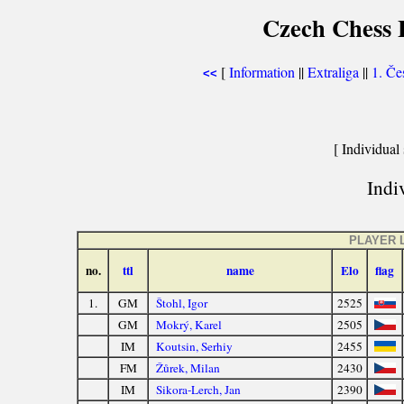
Czech Chess E
[
Information
||
Extraliga
||
1. Če
<<
[ Individual 
Indiv
PLAYER 
no.
ttl
name
Elo
flag
1.
GM
Štohl, Igor
2525
GM
Mokrý, Karel
2505
IM
Koutsin, Serhiy
2455
FM
Žůrek, Milan
2430
IM
Sikora-Lerch, Jan
2390