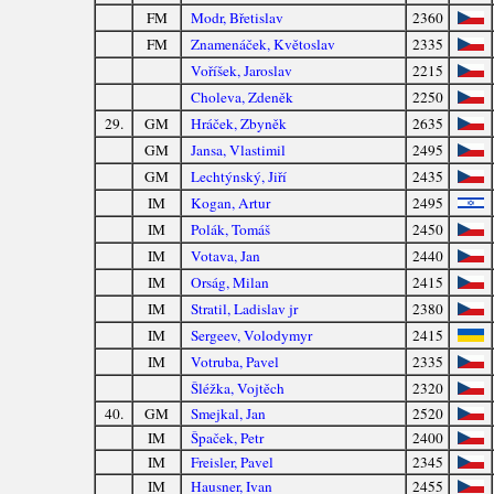
FM
Modr, Břetislav
2360
FM
Znamenáček, Květoslav
2335
Voříšek, Jaroslav
2215
Choleva, Zdeněk
2250
29.
GM
Hráček, Zbyněk
2635
GM
Jansa, Vlastimil
2495
GM
Lechtýnský, Jiří
2435
IM
Kogan, Artur
2495
IM
Polák, Tomáš
2450
IM
Votava, Jan
2440
IM
Orság, Milan
2415
IM
Stratil, Ladislav jr
2380
IM
Sergeev, Volodymyr
2415
IM
Votruba, Pavel
2335
Šléžka, Vojtěch
2320
40.
GM
Smejkal, Jan
2520
IM
Špaček, Petr
2400
IM
Freisler, Pavel
2345
IM
Hausner, Ivan
2455