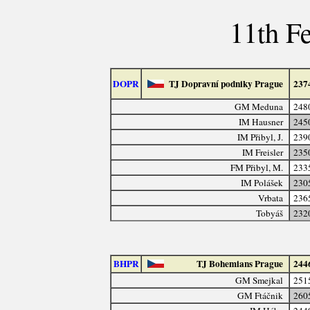
11th F
DOPR
TJ Dopravní podniky Prague
237
GM Meduna
248
IM Hausner
245
IM Přibyl, J.
239
IM Freisler
235
FM Přibyl, M.
233
IM Polášek
230
Vrbata
236
Tobyáš
232
BHPR
TJ Bohemians Prague
244
GM Smejkal
251
GM Ftáčnik
260