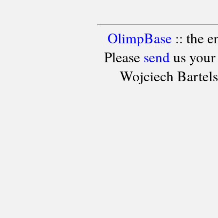
OlimpBase
:: the 
Please
send
us your
Wojciech Bartel