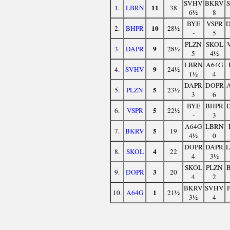
SVHV
BKRV
11
1.
LBRN
38
6½
8
BYE
VSPR
10
2.
BHPR
28½
-
5
PLZN
SKOL
9
3.
DAPR
28½
5
4½
LBRN
A64G
9
4.
SVHV
24½
1½
4
DAPR
DOPR
5
5.
PLZN
23½
3
6
BYE
BHPR
5
6.
VSPR
22½
-
3
A64G
LBRN
5
7.
BKRV
19
4½
0
DOPR
DAPR
4
8.
SKOL
22
4
3½
SKOL
PLZN
3
9.
DOPR
20
4
2
BKRV
SVHV
1
10.
A64G
21½
3½
4