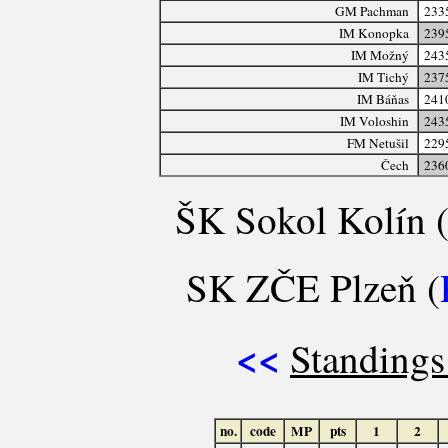
GM Pachman
233
IM Konopka
239
IM Možný
243
IM Tichý
237
IM Báňas
241
IM Voloshin
243
FM Netušil
229
Čech
236
ŠK Sokol Kolín 
SK ZČE Plzeň (
<<
Standings
no.
code
MP
pts
1
2