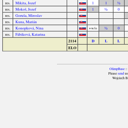
res.
Mikita, Jozef
1
1
½
res.
Mokoš, Jozef
1
½
0
res.
Goruša, Miroslav
res.
Kuna, Marián
res.
Konopková, Nina
+w/o
½
0
res.
Fábiková, Katarina
2114
D
L
L
ELO
OlimpBase
::
Please
send
us
Wojciech B