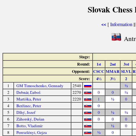
Slovak Chess 
[
Information
|
<<
Antr
Stage:
Round:
1
2
3
st
nd
rd
Opponent:
CSCC
MMAR
SLVL
R
Score:
4½
3½
2
1
GM Timoschenko, Gennady
2540
½
2
Debnár, Ľuboš
2270
0
0
½
3
Martiška, Peter
2220
1
½
0
4
Beržinec, Peter
0
5
Dlhý, Jozef
0
½
½
6
Záhorský, Dušan
0
0
0
7
Botto, Vladimír
½
0
8
Pereszlényi, Gejza
½
0