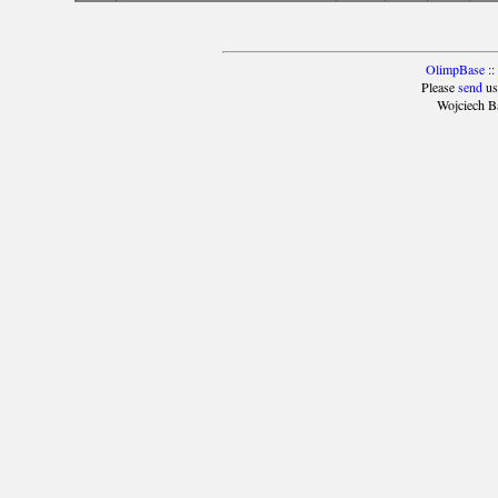
OlimpBase
::
Please
send
us
Wojciech B