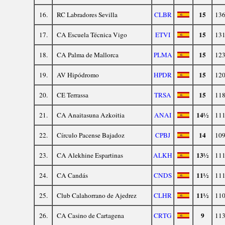
15
16.
RC Labradores Sevilla
CLBR
136
15
17.
CA Escuela Técnica Vigo
ETVI
131
15
18.
CA Palma de Mallorca
PLMA
123
15
19.
AV Hipódromo
HPDR
120
15
20.
CE Terrassa
TRSA
118
14½
21.
CA Anaitasuna Azkoitia
ANAI
111
14
22.
Círculo Pacense Bajadoz
CPBJ
109
13½
23.
CA Alekhine Espartinas
ALKH
111
11½
24.
CA Candás
CNDS
111
11½
25.
Club Calahorrano de Ajedrez
CLHR
110
9
26.
CA Casino de Cartagena
CRTG
113