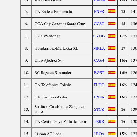
18
5.
CA Endesa Ponferrada
PNFR
141
18
6.
CCA CajaCanarias Santa Cruz
CCSC
136
17½
7.
GC Covadonga
CVDG
133
17
8.
Hondarribia-Marlaxka XE
MRLX
136
16½
9.
Club Ajedrez 64
CA64
137
16½
10.
RC Regatas Santander
RGST
126
16½
11.
CA Telefónica Toledo
TLDO
124
16½
12.
CA Ensidesa Avilés
ENSA
122
Stadium Casablanca Zaragoza
16
13.
STCZ
139
S.d.A.
16
14.
CA Centro Goya Villa de Teror
TERR
130
15½
15.
Lisboa AC León
LBOA
123