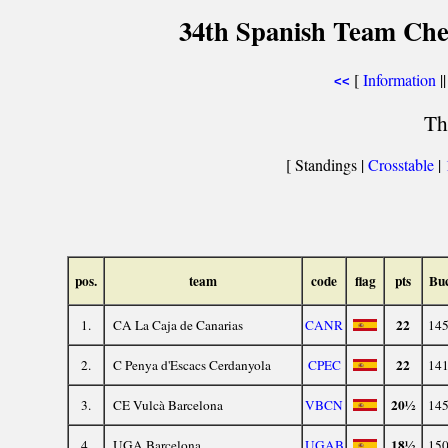
34th Spanish Team Che
[
Information
||
<<
Th
[ Standings |
Crosstable
|
pos.
team
code
flag
pts
Bu
22
1.
CA La Caja de Canarias
CANR
145
22
2.
C Penya d'Escacs Cerdanyola
CPEC
141
20½
3.
CE Vulcà Barcelona
VBCN
145
18½
4.
UGA Barcelona
UGAB
150