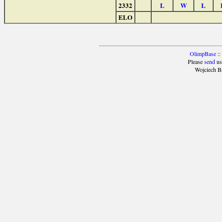
2332
L
W
L
ELO
OlimpBase
::
Please
send
us
Wojciech B