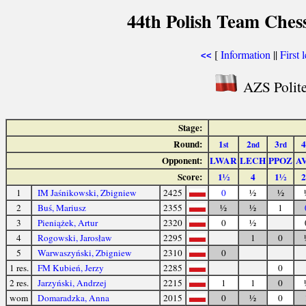
44th Polish Team Ches
[
Information
||
First 
<<
AZS Polite
Stage:
Round:
1
2
3
4
st
nd
rd
Opponent:
LWAR
LECH
PPOZ
A
Score:
1½
4
1½
1
IM Jaśnikowski, Zbigniew
2425
0
½
½
2
Buś, Mariusz
2355
½
½
1
3
Pieniążek, Artur
2320
0
½
4
Rogowski, Jarosław
2295
1
0
5
Warwaszyński, Zbigniew
2310
0
1 res.
FM Kubień, Jerzy
2285
0
2 res.
Jarzyński, Andrzej
2215
1
1
0
wom
Domaradzka, Anna
2015
0
½
0