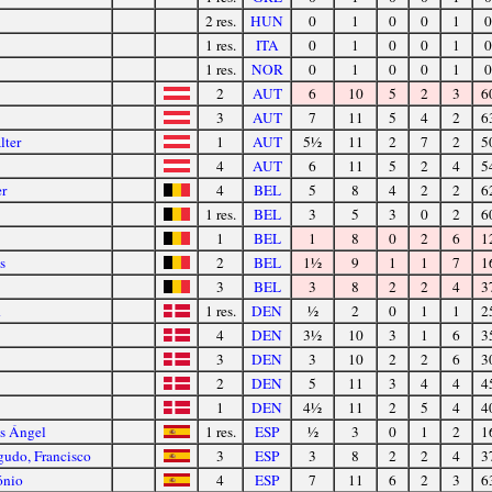
2 res.
HUN
0
1
0
0
1
0
1 res.
ITA
0
1
0
0
1
0
1 res.
NOR
0
1
0
0
1
0
2
AUT
6
10
5
2
3
6
3
AUT
7
11
5
4
2
6
lter
1
AUT
5½
11
2
7
2
5
4
AUT
6
11
5
2
4
5
er
4
BEL
5
8
4
2
2
6
1 res.
BEL
3
5
3
0
2
6
1
BEL
1
8
0
2
6
1
s
2
BEL
1½
9
1
1
7
1
3
BEL
3
8
2
2
4
3
d
1 res.
DEN
½
2
0
1
1
2
4
DEN
3½
10
3
1
6
3
3
DEN
3
10
2
2
6
3
2
DEN
5
11
3
4
4
4
1
DEN
4½
11
2
5
4
4
ús Ángel
1 res.
ESP
½
3
0
1
2
1
udo, Francisco
3
ESP
3
8
2
2
4
3
ónio
4
ESP
7
11
6
2
3
6