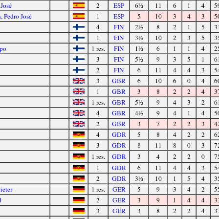
 José
2
ESP
6½
11
6
1
4
5
 Pedro José
1
ESP
5
10
3
4
3
5
4
FIN
2½
8
2
1
5
3
1
FIN
3½
10
2
3
5
3
ppo
1 res.
FIN
1½
6
1
1
4
2
3
FIN
5½
9
3
5
1
6
2
FIN
6
11
4
4
3
5
3
GBR
6
10
6
0
4
6
1
GBR
3
8
2
2
4
3
1 res.
GBR
5½
9
4
3
2
6
4
GBR
4½
9
4
1
4
5
2
GBR
3
7
2
2
3
4
4
GDR
5
8
4
2
2
6
3
GDR
8
11
8
0
3
7
1 res.
GDR
3
4
2
2
0
7
1
GDR
6
11
4
4
3
5
2
GDR
3½
10
1
5
4
3
ieter
1 res.
GER
5
9
3
4
2
5
d
2
GER
3
9
1
4
4
3
3
GER
3
8
2
2
4
3