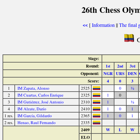
26th Chess Olym
[
Information
||
The final 
<<
C
Stage:
Round:
1
2
3
st
nd
rd
Opponent:
NGR
URS
DEN
Score:
4
0
3
1
IM Zapata, Alonso
2525
0
½
2
IM Cuartas, Carlos Enrique
2325
1
0
3
IM Gutiérrez, José Antonio
2310
1
½
4
IM Alzate, Darío
2410
1
0
1
1 res.
IM García, Gildardo
2365
1
0
1
2 res.
Henao, Raul Fernando
2335
2409
W
L
W
ELO