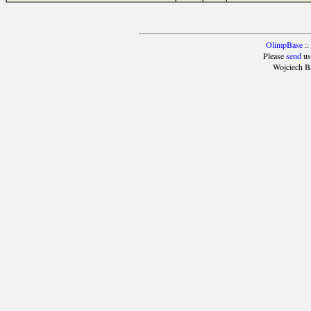
OlimpBase
::
Please
send
us
Wojciech B