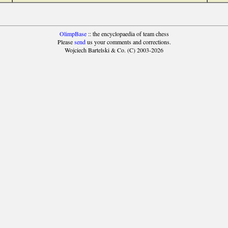
OlimpBase
:: the encyclopaedia of team chess
Please
send
us your comments and corrections.
Wojciech Bartelski & Co. (C) 2003-2026