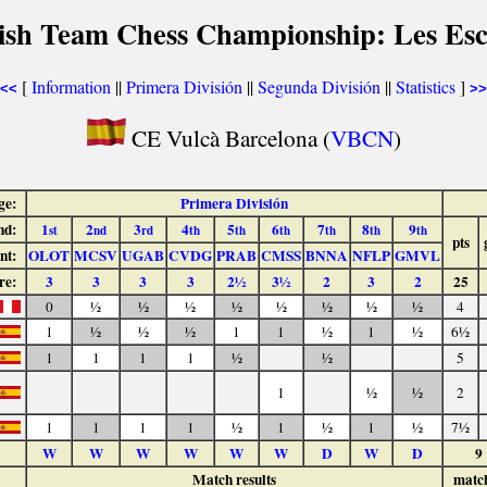
ish Team Chess Championship: Les Esc
[
Information
||
Primera División
||
Segunda División
||
Statistics
]
<<
>>
CE Vulcà Barcelona (
VBCN
)
ge:
Primera División
nd:
1
2
3
4
5
6
7
8
9
st
nd
rd
th
th
th
th
th
th
pts
nt:
OLOT
MCSV
UGAB
CVDG
PRAB
CMSS
BNNA
NFLP
GMVL
re:
3
3
3
3
2½
3½
2
3
2
25
0
½
½
½
½
½
½
½
½
4
1
½
½
½
1
1
½
1
½
6½
1
1
1
1
½
½
5
1
½
½
2
1
1
1
1
½
1
½
1
½
7½
W
W
W
W
W
W
D
W
D
9
Match results
matc