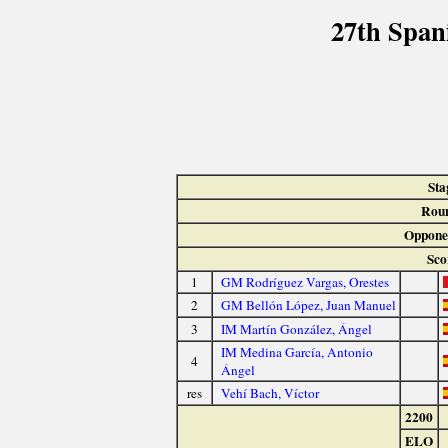
27th Span
Sta
Rou
Oppone
Sco
1
GM Rodríguez Vargas, Orestes
2
GM Bellón López, Juan Manuel
3
IM Martín González, Ángel
IM Medina García, Antonio
4
Ángel
res
Vehí Bach, Víctor
2200
ELO