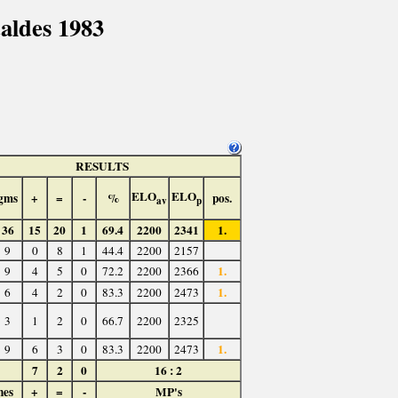
aldes 1983
RESULTS
ELO
ELO
gms
+
=
-
%
pos.
av
p
36
15
20
1
69.4
2200
2341
1.
9
0
8
1
44.4
2200
2157
1.
9
4
5
0
72.2
2200
2366
1.
6
4
2
0
83.3
2200
2473
3
1
2
0
66.7
2200
2325
1.
9
6
3
0
83.3
2200
2473
7
2
0
16 : 2
hes
+
=
-
MP's