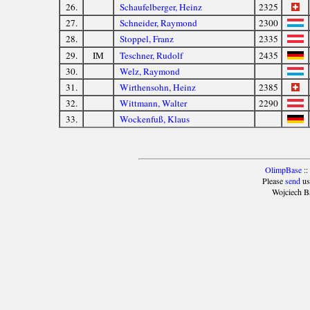
26.
Schaufelberger, Heinz
2325
27.
Schneider, Raymond
2300
28.
Stoppel, Franz
2335
29.
IM
Teschner, Rudolf
2435
30.
Welz, Raymond
31.
Wirthensohn, Heinz
2385
32.
Wittmann, Walter
2290
33.
Wockenfuß, Klaus
OlimpBase
::
Please
send
us
Wojciech B