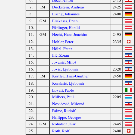
6.
Deže, Anton
2415
7.
IM
Dückstein, Andreas
2425
8.
Eising, Johannes
2400
9.
GM
Eliskases, Erich
10.
Fürlinger, Harald
11.
GM
Hecht, Hans-Joachim
2495
12.
Hohler, Peter
2335
13.
Hölzl, Franz
14.
Ilić, Zoran
15.
Jovanić, Miloš
16.
Jović, Ljubomir
2320
17.
IM
Kestler, Hans-Günther
2450
18.
Koraksić, Ljubomir
19.
Lovati, Paolo
20.
Milbers, Paul
2205
21.
Novićević, Milorad
22.
Palme, Rudolf
23.
Philippe, Georges
24.
GM
Robatsch, Karl
2445
25.
Roth, Rolf
2400