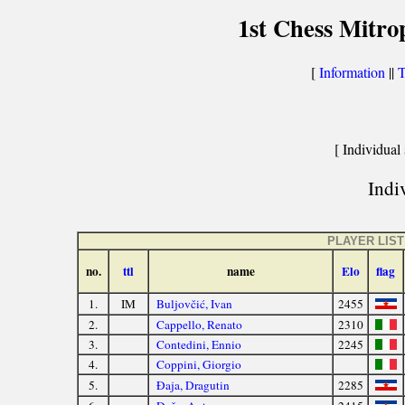
1st Chess Mitro
[
Information
||
T
[ Individual 
Indiv
PLAYER LIST
no.
ttl
name
Elo
flag
1.
IM
Buljovčić, Ivan
2455
2.
Cappello, Renato
2310
3.
Contedini, Ennio
2245
4.
Coppini, Giorgio
5.
Đaja, Dragutin
2285