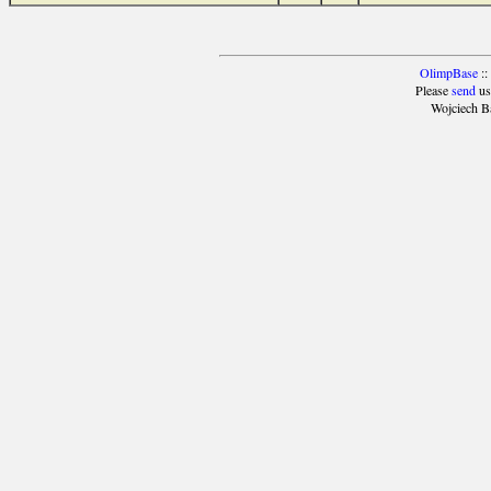
OlimpBase
::
Please
send
us
Wojciech B