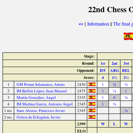
22nd Chess O
[
Information
||
The final 
<<
Stage:
Round:
1
2
3
st
nd
rd
Opponent:
ISV
ARG
BEL
Score:
4
1½
2½
1
GM Pomar Salamanca, Arturo
2430
1
½
½
2
IM Bellón López, Juan Manuel
2475
1
½
1
3
Martín González, Ángel
2335
1
0
½
4
IM Medina García, Antonio Ángel
2345
1
½
1 res.
Sanz Alonso, Francisco Javier
2345
½
2 res.
Ochoa de Echagüen, Javier
2399
W
L
W
ELO