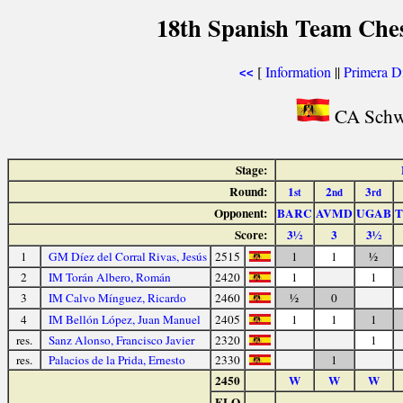
18th Spanish Team Ches
[
Information
||
Primera D
<<
CA Schw
Stage:
Round:
1
2
3
st
nd
rd
Opponent:
BARC
AVMD
UGAB
T
Score:
3½
3
3½
1
GM Díez del Corral Rivas, Jesús
2515
1
1
½
2
IM Torán Albero, Román
2420
1
1
3
IM Calvo Mínguez, Ricardo
2460
½
0
4
IM Bellón López, Juan Manuel
2405
1
1
1
res.
Sanz Alonso, Francisco Javier
2320
1
res.
Palacios de la Prida, Ernesto
2330
1
2450
W
W
W
ELO