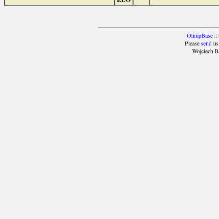
OlimpBase
::
Please
send
us
Wojciech B