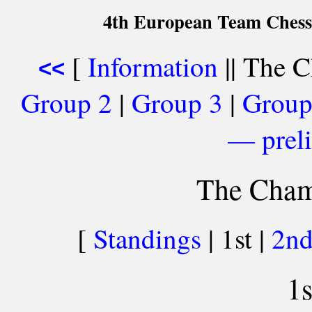
4th European Team Chess
[
Information
|| The C
<<
Group 2
|
Group 3
|
Group
— preli
The Cham
[
Standings
| 1st |
2n
1s