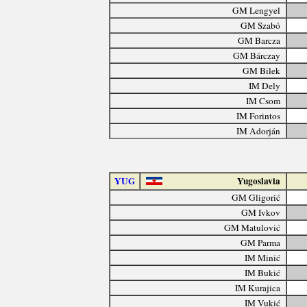
GM Lengyel
GM Szabó
GM Barcza
GM Bárczay
GM Bilek
IM Dely
IM Csom
IM Forintos
IM Adorján
YUG
Yugoslavia
GM Gligorić
GM Ivkov
GM Matulović
GM Parma
IM Minić
IM Bukić
IM Kurajica
IM Vukić