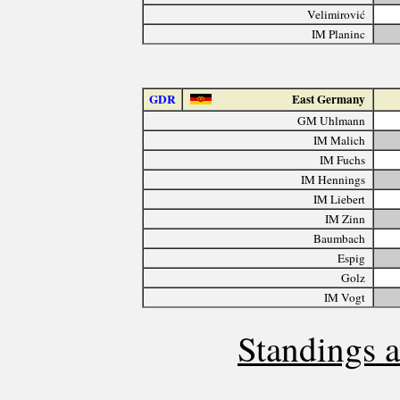
Velimirović
IM Planinc
GDR
East Germany
GM Uhlmann
IM Malich
IM Fuchs
IM Hennings
IM Liebert
IM Zinn
Baumbach
Espig
Golz
IM Vogt
Standings a