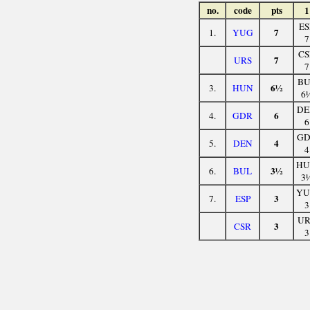
no.
code
pts
1
ES
7
1.
YUG
7
CS
7
URS
7
BU
6½
3.
HUN
6
DE
6
4.
GDR
6
GD
4
5.
DEN
4
HU
3½
6.
BUL
3
YU
3
7.
ESP
3
UR
3
CSR
3