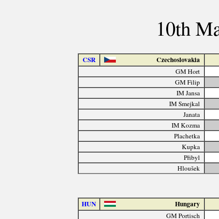
10th Ma
CSR
Czechoslovakia
GM Hort
GM Filip
IM Jansa
IM Smejkal
Janata
IM Kozma
Plachetka
Kupka
Přibyl
Hloušek
HUN
Hungary
GM Portisch