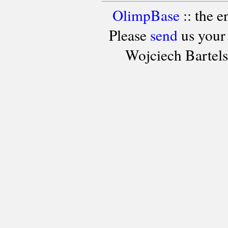
OlimpBase
:: the 
Please
send
us your
Wojciech Bartel