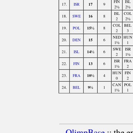
FIN
ISL
17
17.
ISR
9
2½
2½
ISL
COL
16
18.
SWE
8
2
2½
COL
BEL
15½
19.
POL
8
2
3
NED
HUN
15
20.
DEN
6
1½
1
SWE
ISR
14½
21.
ISL
6
2
1½
ISR
FRA
13
22.
FIN
6
1½
2
HUN
FIN
10½
23.
FRA
4
0
2
CAN
POL
9½
24.
BEL
1
1½
1
OlimpBase
:: the 