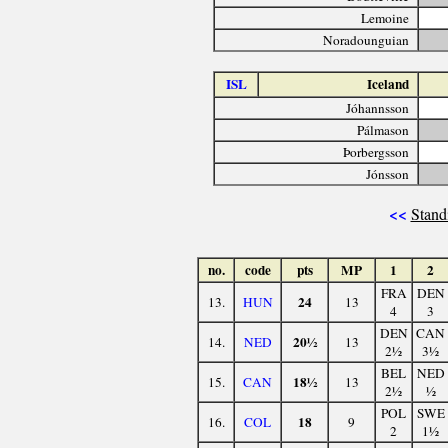
Lemoine
Noradounguian
ISL
Iceland
Jóhannsson
Pálmason
Þorbergsson
Jónsson
<<
Stand
no.
code
pts
MP
1
2
FRA
DEN
24
13.
HUN
13
4
3
DEN
CAN
20½
14.
NED
13
2½
3½
BEL
NED
18½
15.
CAN
13
2½
½
POL
SWE
18
16.
COL
9
2
1½