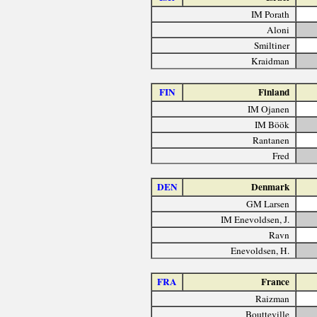
IM Porath
Aloni
Smiltiner
Kraidman
FIN
Finland
IM Ojanen
IM Böök
Rantanen
Fred
DEN
Denmark
GM Larsen
IM Enevoldsen, J.
Ravn
Enevoldsen, H.
FRA
France
Raizman
Boutteville