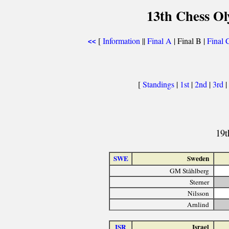
13th Chess O
[
Information
||
Final A
| Final B |
Final 
<<
[
Standings
|
1st
|
2nd
|
3rd
|
19t
SWE
Sweden
GM Ståhlberg
Sterner
Nilsson
Arnlind
ISR
Israel